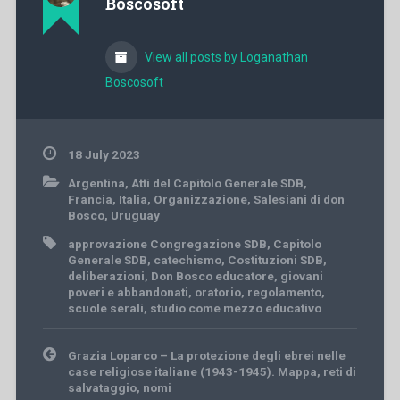
Boscosoft
View all posts by Loganathan
Boscosoft
18 July 2023
Argentina
,
Atti del Capitolo Generale SDB
,
Francia
,
Italia
,
Organizzazione
,
Salesiani di don
Bosco
,
Uruguay
approvazione Congregazione SDB
,
Capitolo
Generale SDB
,
catechismo
,
Costituzioni SDB
,
deliberazioni
,
Don Bosco educatore
,
giovani
poveri e abbandonati
,
oratorio
,
regolamento
,
scuole serali
,
studio come mezzo educativo
Post
Grazia Loparco – La protezione degli ebrei nelle
navigation
case religiose italiane (1943-1945). Mappa, reti di
salvataggio, nomi