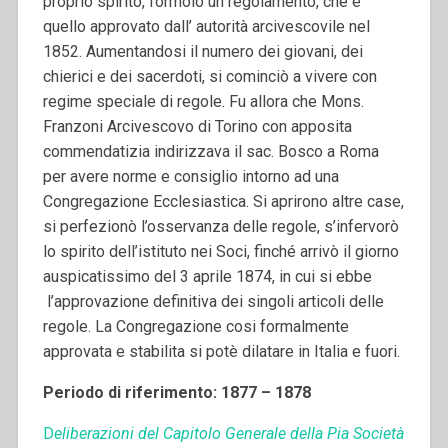
proprio spirito, formolò un regolamento, che è
quello approvato dall’ autorità arcivescovile nel
1852. Aumentandosi il numero dei giovani, dei
chierici e dei sacerdoti, si cominciò a vivere con
regime speciale di regole. Fu allora che Mons.
Franzoni Arcivescovo di Torino con apposita
commendatizia indirizzava il sac. Bosco a Roma
per avere norme e consiglio intorno ad una
Congregazione Ecclesiastica. Si aprirono altre case,
si perfezionò l’osservanza delle regole, s’infervorò
lo spirito dell’istituto nei Soci, finché arrivò il giorno
auspicatissimo del 3 aprile 1874, in cui si ebbe
l’approvazione definitiva dei singoli articoli delle
regole. La Congregazione cosi formalmente
approvata e stabilita si potè dilatare in Italia e fuori.
Periodo di riferimento: 1877 – 1878
D
eliberazioni del Capitolo Generale della Pia Società