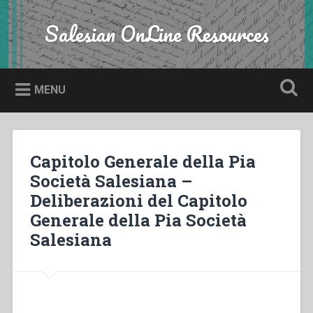
Skip
to
Salesian OnLine Resources
Search
content
MENU
Capitolo Generale della Pia
Società Salesiana –
Deliberazioni del Capitolo
Generale della Pia Società
Salesiana