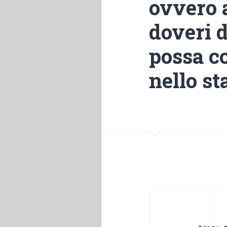
ovvero 
doveri 
possa c
nello st