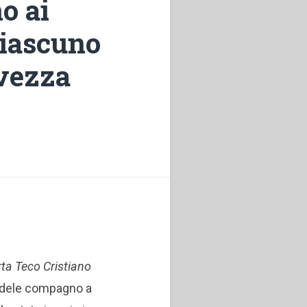
o ai
ciascuno
lvezza
ta Teco Cristiano
fedele compagno a