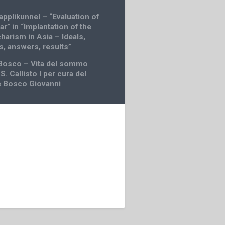
pplikunnel – “Evaluation of
r” in “Implantation of the
harism in Asia – Ideals,
s, answers, results”
 Bosco – Vita del sommo
S. Callisto I per cura del
e Bosco Giovanni