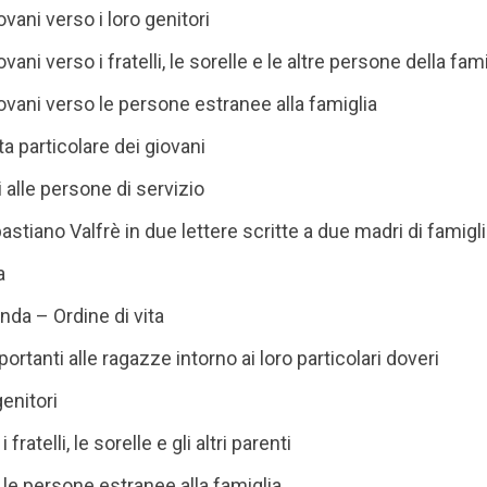
ovani verso i loro genitori
ovani verso i fratelli, le sorelle e le altre persone della fam
iovani verso le persone estranee alla famiglia
a particolare dei giovani
i alle persone di servizio
bastiano Valfrè in due lettere scritte a due madri di famigl
a
nda – Ordine di vita
ortanti alle ragazze intorno ai loro particolari doveri
genitori
 fratelli, le sorelle e gli altri parenti
 le persone estranee alla famiglia