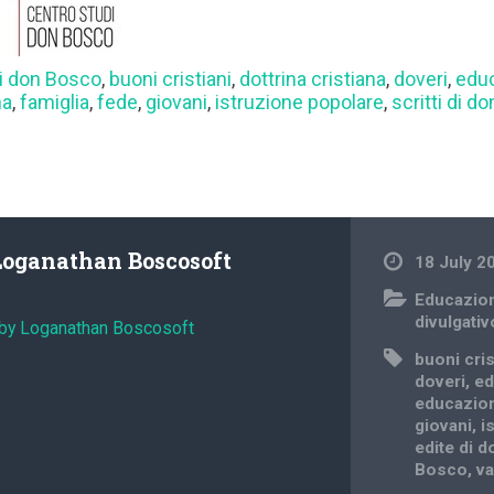
di don Bosco
,
buoni cristiani
,
dottrina cristiana
,
doveri
,
educ
na
,
famiglia
,
fede
,
giovani
,
istruzione popolare
,
scritti di d
Loganathan Boscosoft
18 July 2
Educazion
divulgativ
 by Loganathan Boscosoft
buoni cris
doveri
,
ed
educazion
giovani
,
i
edite di 
Bosco
,
va