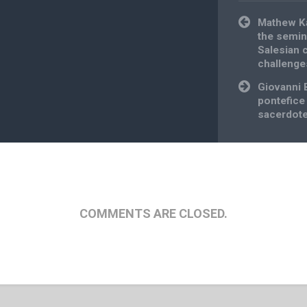
Post
Mathew Ka
navigation
the semina
Salesian c
challenge
Giovanni
pontefice 
sacerdot
COMMENTS ARE CLOSED.