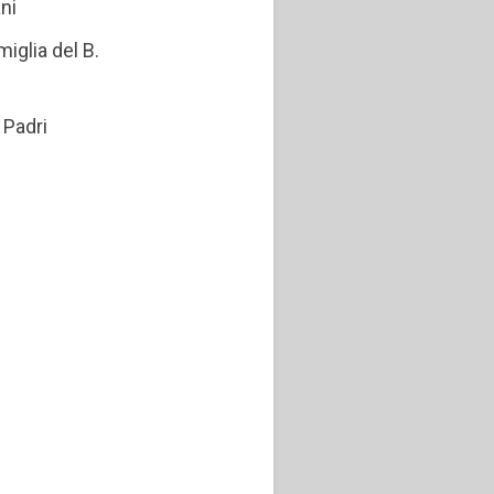
ani
iglia del B.
. Padri