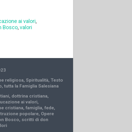
azione ai valori
,
on Bosco
,
valori
023
e religiosa
,
Spiritualità
,
Testo
o
,
tutta la Famiglia Salesiana
tiani
,
dottrina cristiana
,
ucazione ai valori
,
e cristiana
,
famiglia
,
fede
,
struzione popolare
,
Opere
don Bosco
,
scritti di don
lori