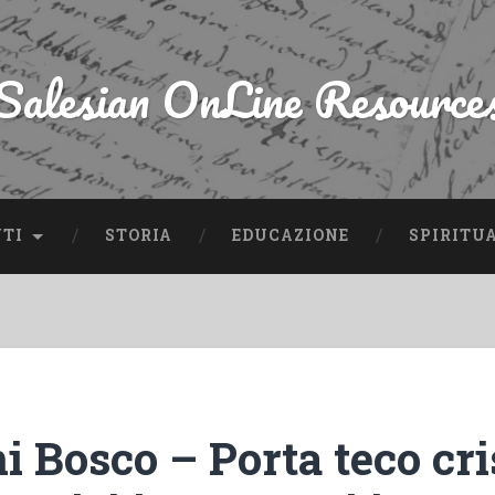
Salesian OnLine Resource
NTI
STORIA
EDUCAZIONE
SPIRITU
i Bosco – Porta teco cri