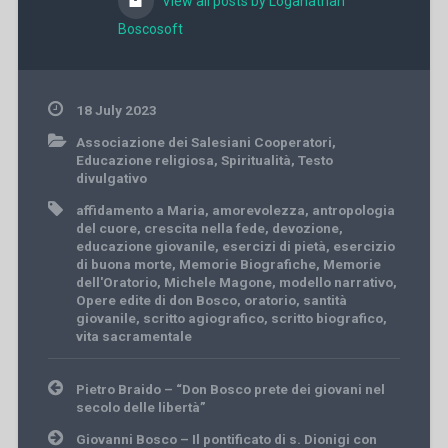
View all posts by Loganathan
Boscosoft
18 July 2023
Associazione dei Salesiani Cooperatori
,
Educazione religiosa
,
Spiritualità
,
Testo
divulgativo
affidamento a Maria
,
amorevolezza
,
antropologia
del cuore
,
crescita nella fede
,
devozione
,
educazione giovanile
,
esercizi di pietà
,
esercizio
di buona morte
,
Memorie Biografiche
,
Memorie
dell'Oratorio
,
Michele Magone
,
modello narrativo
,
Opere edite di don Bosco
,
oratorio
,
santità
giovanile
,
scritto agiografico
,
scritto biografico
,
vita sacramentale
Post
Pietro Braido – “Don Bosco prete dei giovani nel
navigation
secolo delle libertà”
Giovanni Bosco – Il pontificato di s. Dionigi con