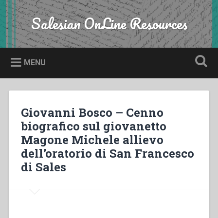
Skip
to
Salesian OnLine Resources
Search
content
MENU
Giovanni Bosco – Cenno
biografico sul giovanetto
Magone Michele allievo
dell’oratorio di San Francesco
di Sales