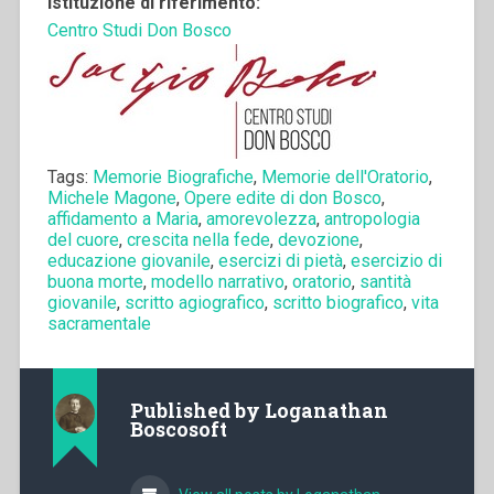
Istituzione di riferimento:
Centro Studi Don Bosco
Tags:
Memorie Biografiche
,
Memorie dell'Oratorio
,
Michele Magone
,
Opere edite di don Bosco
,
affidamento a Maria
,
amorevolezza
,
antropologia
del cuore
,
crescita nella fede
,
devozione
,
educazione giovanile
,
esercizi di pietà
,
esercizio di
buona morte
,
modello narrativo
,
oratorio
,
santità
giovanile
,
scritto agiografico
,
scritto biografico
,
vita
sacramentale
Published by
Loganathan
Boscosoft