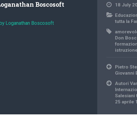
Loganathan Boscosoft
18 July 2
Educazio
tutta la F
 by Loganathan Boscosoft
amorevol
Don Bosc
formazion
istruzion
Post
Pietro Ste
navigation
Giovanni
Autori Va
Internazi
Salesiani 
25 aprile