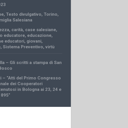
023
ne
,
Testo divulgativo
,
Torino
,
amiglia Salesiana
ezza
,
carità
,
case salesiane
,
o educatore
,
educazione
,
e educatori
,
giovani
,
e
,
Sistema Preventivo
,
virtù
lla – Gli scritti a stampa di San
 Bosco
ri – “Atti del Primo Congresso
onale dei Cooperatori
tenutosi in Bologna ai 23, 24 e
 1895”