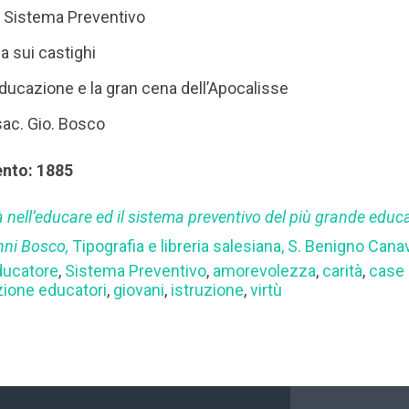
el Sistema Preventivo
a sui castighi
ducazione e la gran cena dell’Apocalisse
sac. Gio. Bosco
ento: 1885
à nell’educare ed il sistema preventivo del più grande educa
nni Bosco,
Tipografia e libreria salesiana, S. Benigno Can
ducatore
,
Sistema Preventivo
,
amorevolezza
,
carità
,
case 
ione educatori
,
giovani
,
istruzione
,
virtù