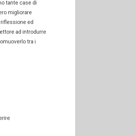
ono tante case di
ero migliorare
 riflessione ed
ettore ad introdurre
romuoverlo tra i
erire