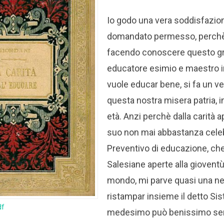
Io godo una vera soddisfazione
domandato permesso, perchè
facendo conoscere questo 
educatore esimio e maestro i
vuole educar bene, si fa un ve
questa nostra misera patria, 
età. Anzi perchè dalla carità a
suo non mai abbastanza cele
Preventivo di educazione, che 
Salesiane aperte alla gioventù 
mondo, mi parve quasi una nec
ristampar insieme il detto Si
df
medesimo può benissimo serv