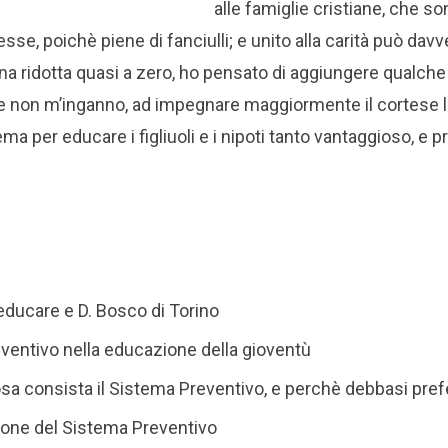
alle famiglie cristiane, che s
se, poichè piene di fanciulli; e unito alla carità può davv
ana ridotta quasi a zero, ho pensato di aggiungere qualche
se non m’inganno, ad impegnare maggiormente il cortese l
ma per educare i figliuoli e i nipoti tanto vantaggioso, e p
l’educare e D. Bosco di Torino
eventivo nella educazione della gioventù
osa consista il Sistema Preventivo, e perchè debbasi pref
ione del Sistema Preventivo