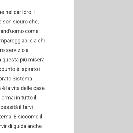
 nel dar loro il
 son sicuro che,
grand’uomo come
mpareggiabile a chi
ro servizio a
in questa più misera
ppunto è ispirato il
brato Sistema
è la vita delle case
ormai in tutto il
essità il farvi
stema. E siccome il
ir di guida anche