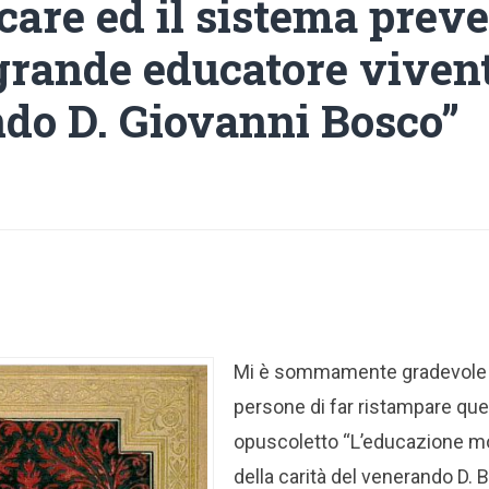
care ed il sistema prev
grande educatore vivent
do D. Giovanni Bosco”
Mi è sommamente gradevole lo
persone di far ristampare quel
opuscoletto “L’educazione mo
della carità del venerando D. 