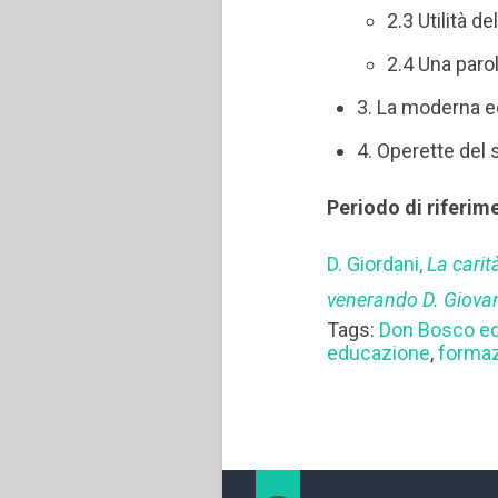
2.3 Utilità d
2.4 Una parol
3. La moderna e
4. Operette del 
Periodo di riferim
D. Giordani,
La carit
venerando D. Giova
Tags:
Don Bosco e
educazione
,
formaz