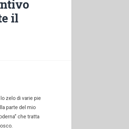
entivo
e il
 zelo di varie pie
la parte del mio
derna” che tratta
Bosco.