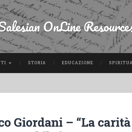
Salesian OnLine Resource
NTI
STORIA
EDUCAZIONE
SPIRITU
o Giordani – “La carità