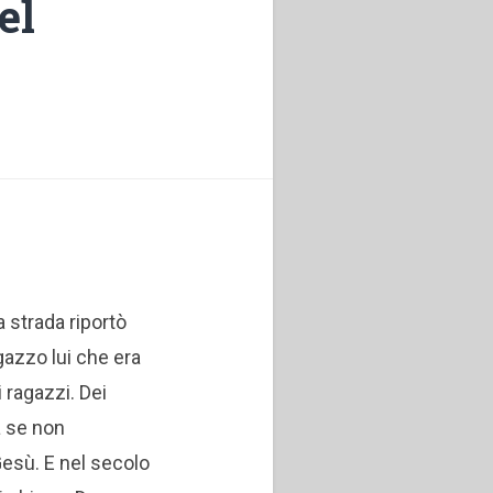
el
a strada riportò
agazzo lui che era
i ragazzi. Dei
ma se non
Gesù. E nel secolo