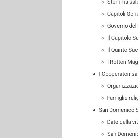
Stemma sal
Capitoli Gene
Governo dell
Il Capitolo S
Il Quinto S
I Rettori Mag
I Cooperatori sal
Organizzazio
Famiglie rel
San Domenico Sav
Date della v
San Domenic