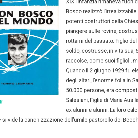
XIX l’infanzia rimaneva fuori 
Bosco realizzò l’irrealizzabile
potenti costruttori della Chies
piangere sulle rovine, costrus
rottami del passato. Figlio de
soldo, costrusse, in vita sua, 
raccolse, come suoi figlioli, mi
Quando il 2 giugno 1929 fu ele
degli altari, l’enorme folla in S
50.000 persone, era composta 
Salesiani, Figlie di Maria Ausil
df
ex alunni e alunni. La loro cal
é si vide la canonizzazione dell’umile pastorello dei Becch