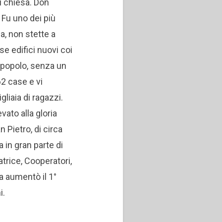
di chiesa.
Don
. Fu uno dei più
a, non stette a
se edifici nuovi coi
l popolo, senza un
62 case e vi
gliaia di ragazzi.
vato alla gloria
an Pietro, di circa
in gran parte di
iatrice, Cooperatori,
ca aumentò il 1°
i.