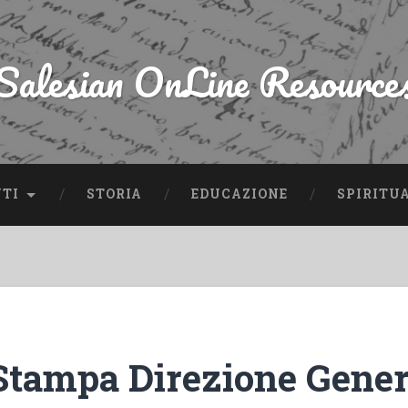
Salesian OnLine Resource
NTI
STORIA
EDUCAZIONE
SPIRITU
 Stampa Direzione Gener