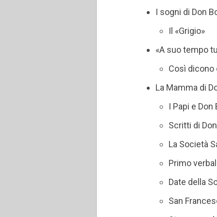
I sogni di Don B
Il «Grigio»
«A suo tempo tu
Così dicono 
La Mamma di Do
I Papi e Don
Scritti di D
La Società S
Primo verbal
Date della S
San Frances