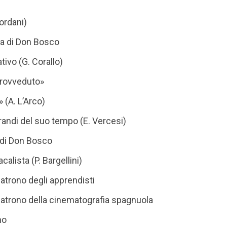
ordani)
ita di Don Bosco
tivo (G. Corallo)
provveduto»
 (A. L’Arco)
randi del suo tempo (E. Vercesi)
o di Don Bosco
alista (P. Bargellini)
trono degli apprendisti
atrono della cinematografia spagnuola
no