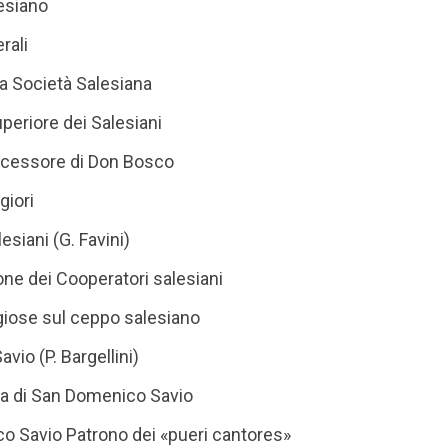
esiano
rali
a Società Salesiana
uperiore dei Salesiani
uccessore di Don Bosco
giori
esiani (G. Favini)
ne dei Cooperatori salesiani
igiose sul ceppo salesiano
io (P. Bargellini)
ita di San Domenico Savio
o Savio Patrono dei «pueri cantores»