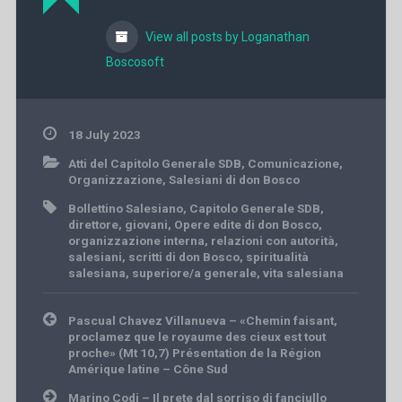
View all posts by Loganathan
Boscosoft
18 July 2023
Atti del Capitolo Generale SDB
,
Comunicazione
,
Organizzazione
,
Salesiani di don Bosco
Bollettino Salesiano
,
Capitolo Generale SDB
,
direttore
,
giovani
,
Opere edite di don Bosco
,
organizzazione interna
,
relazioni con autorità
,
salesiani
,
scritti di don Bosco
,
spiritualità
salesiana
,
superiore/a generale
,
vita salesiana
Post
Pascual Chavez Villanueva – «Chemin faisant,
navigation
proclamez que le royaume des cieux est tout
proche» (Mt 10,7) Présentation de la Région
Amérique latine – Cône Sud
Marino Codi – Il prete dal sorriso di fanciullo