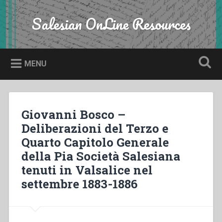
Skip
to
Salesian OnLine Resources
Search
content
MENU
Giovanni Bosco –
Deliberazioni del Terzo e
Quarto Capitolo Generale
della Pia Società Salesiana
tenuti in Valsalice nel
settembre 1883-1886