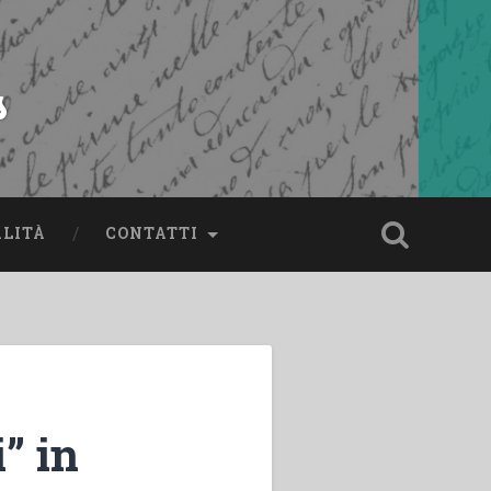
s
ALITÀ
CONTATTI
” in