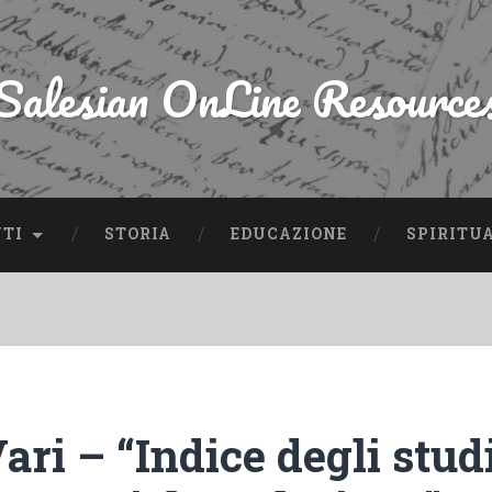
Salesian OnLine Resource
NTI
STORIA
EDUCAZIONE
SPIRITU
ari – “Indice degli studi