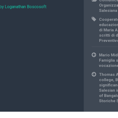
Comunica
Organizz
 by Loganathan Boscosoft
Salesiana
Cooperato
educazio
di Maria A
scritti di
Preventiv
Post
Mario Mid
navigation
Famiglia s
vocazione
Thomas A
college, 
significan
Salesian i
of Bangalo
Storiche 