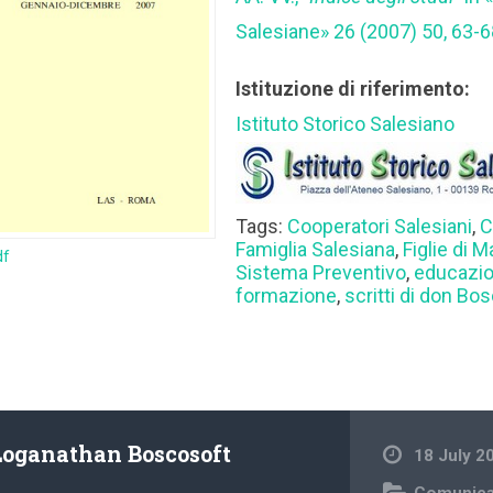
Salesiane» 26 (2007) 50, 63-6
Istituzione di riferimento:
Istituto Storico Salesiano
Tags:
Cooperatori Salesiani
,
C
Famiglia Salesiana
,
Figlie di M
df
Sistema Preventivo
,
educazi
formazione
,
scritti di don Bo
Loganathan Boscosoft
18 July 2