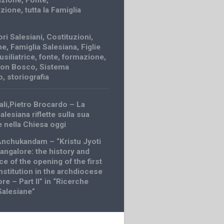
zione
,
Fonte
,
azione
,
tutta la Famiglia
ri Salesiani
,
Costituzioni
,
ne
,
Famiglia Salesiana
,
Figlie
usiliatrice
,
fonte
,
formazione
,
 don Bosco
,
Sistema
o
,
storiografia
ali,Pietro Brocardo – La
alesiana riflette sulla sua
 nella Chiesa oggi
nchukandam – “Kristu Jyoti
Bangalore: the history and
ce of the opening of the first
nstitution in the archdiocese
re – Part II” in “Ricerche
Salesiane”