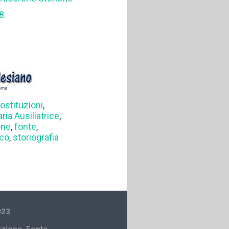
8.
ostituzioni
,
aria Ausiliatrice
,
one
,
fonte
,
sco
,
storiografia
023