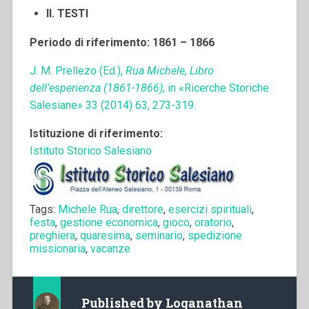
II. TESTI
Periodo di riferimento: 1861 – 1866
J. M. Prellezo (Ed.),
Rua Michele, Libro
dell’esperienza (1861-1866)
, in «Ricerche Storiche
Salesiane» 33 (2014) 63, 273-319.
Istituzione di riferimento:
Istituto Storico Salesiano
Tags:
Michele Rua
,
direttore
,
esercizi spirituali
,
festa
,
gestione economica
,
gioco
,
oratorio
,
preghiera
,
quaresima
,
seminario
,
spedizione
missionaria
,
vacanze
Published by
Loganathan