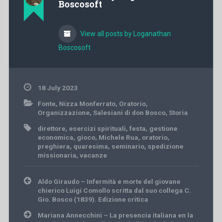
Boscosoft
View all posts by Loganathan
Boscosoft
18 July 2023
Fonte
,
Nizza Monferrato
,
Oratorio
,
Organizzazione
,
Salesiani di don Bosco
,
Storia
direttore
,
esercizi spirituali
,
festa
,
gestione
economica
,
gioco
,
Michele Rua
,
oratorio
,
preghiera
,
quaresima
,
seminario
,
spedizione
missionaria
,
vacanze
Post
Aldo Giraudo – Infermità e morte del giovane
navigation
chierico Luigi Comollo scritta dal suo collega C.
Gio. Bosco (1839). Edizione critica
Mariana Annecchini – La presencia italiana en la