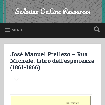
Skip
to
Salesian OnLine Resources
Search
content
MENU
José Manuel Prellezo – Rua
Michele, Libro dell’esperienza
(1861-1866)