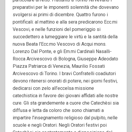
preparativi per le imponenti solennità che dovevano
svolgersi ai primi di dicembre. Quattro furono i
pontificali: al mattino e alla sera predicarono Ecc.mi
Vescovi, e nelle funzioni del pomeriggio si
succedettero a lumeggiare le virtù e la santità della
nuova Beata l’Ecc.mo Vescovo di Acqui mons.
Lorenzo Dal Ponte, e gli Em.mi Cardinali Nasalli-
Rocca Arcivescovo di Bologna, Giuseppe Adeodato
Piazza Patriarca di Venezia, Maurilio Fossati
Arcivescovo di Torino. I bravi Confratelli coadiutori
devono ritenersi onorati di potere, nei giorni festivi,
dedicarsi con zelo all’eccelsa missione
catechistica in favore dei giovani affidati alle nostre
cure. Gli sta grandemente a cuore che Catechèsi sia
diffusa e letta da coloro che sono chiamati a
impartire l’insegnamento religioso dal pulpito, nelle
scuole e negli Oratori. Negli Oratori festivi poi