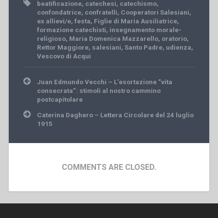
beatificazione
,
catechesi
,
catechismo
,
confondatrice
,
confratelli
,
Cooperatori Salesiani
,
ex allievi/e
,
festa
,
Figlie di Maria Ausiliatrice
,
formazione catechisti
,
insegnamento morale-
religioso
,
Maria Domenica Mazzarello
,
oratorio
,
Rettor Maggiore
,
salesiani
,
Santo Padre
,
udienza
,
Vescovo di Acqui
Post
Juan Edmundo Vecchi – L’esortazione “vita
navigation
consecrata”: stimoli al nostro cammino
postcapitolare
Caterina Daghero – Lettera Circolare del 24 luglio
1915
COMMENTS ARE CLOSED.