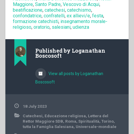
Maggiore
,
Santo Padre
,
Vescovo di Acqui
,
beatificazione
,
catechesi
,
catechismo
,
confondatrice
,
confratelli
,
ex allievi/e
,
festa
,
formazione catechisti
,
insegnamento morale-
religioso
,
oratorio
,
salesiani
,
udienza
Published by
Loganathan
Boscosoft
View all posts by Loganathan
Boscosoft
18 July 2023
Catechesi
,
Educazione religiosa
,
Lettera del
Rettor Maggiore SDB
,
Roma
,
Spiritualità
,
Torino
,
tutta la Famiglia Salesiana
,
Universale-mondiale