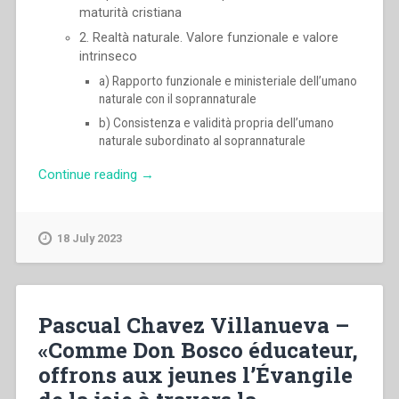
maturità cristiana
2. Realtà naturale. Valore funzionale e valore
intrinseco
a) Rapporto funzionale e ministeriale dell’umano
naturale con il soprannaturale
b) Consistenza e validità propria dell’umano
naturale subordinato al soprannaturale
“Pietro
Continue reading
→
Braido
–
Linee
18 July 2023
di
un
sistema
di
Pascual Chavez Villanueva –
formazione
«Comme Don Bosco éducateur,
umana
offrons aux jeunes l’Évangile
in
prospettiva