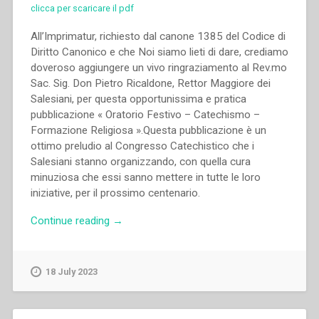
clicca per scaricare il pdf
All’Imprimatur, richiesto dal canone 1385 del Codice di
Diritto Canonico e che Noi siamo lieti di dare, crediamo
doveroso aggiungere un vivo ringraziamento al Rev.mo
Sac. Sig. Don Pietro Ricaldone, Rettor Maggiore dei
Salesiani, per questa opportunissima e pratica
pubblicazione « Oratorio Festivo – Catechismo –
Formazione Religiosa ».Questa pubblicazione è un
ottimo preludio al Congresso Catechistico che i
Salesiani stanno organizzando, con quella cura
minuziosa che essi sanno mettere in tutte le loro
iniziative, per il prossimo centenario.
“Pietro
Continue reading
→
Ricaldone
–
Oratorio
18 July 2023
Festivo,
Catechismo,
Formazione