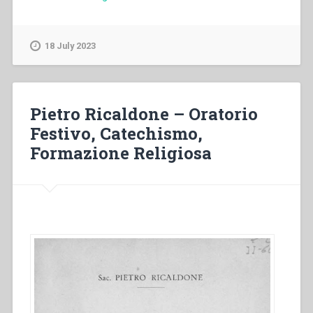
Impelido
–
“The
18 July 2023
growth
of
the
salesian
Pietro Ricaldone – Oratorio
charism
Festivo, Catechismo,
in
Formazione Religiosa
the
EAO
region:
religious
institutes
founded
by
salesians”
in
“Implantation
of