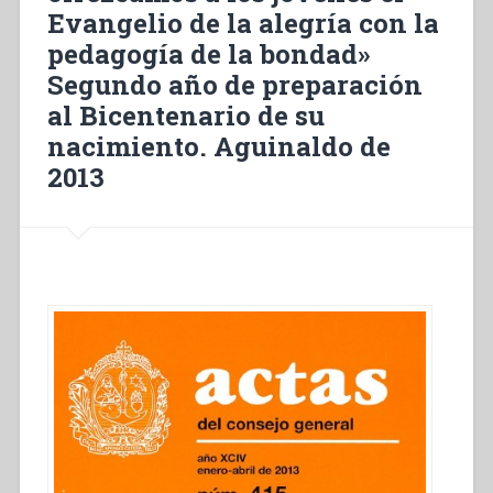
l’Évangile
Evangelio de la alegría con la
de
pedagogía de la bondad»
la
Segundo año de preparación
joie
à
al Bicentenario de su
travers
nacimiento. Aguinaldo de
la
2013
pédagogie
de
la
bonté»
Deuxième
année
de
préparation
au
Bicentenaire
de
sa
naissance.