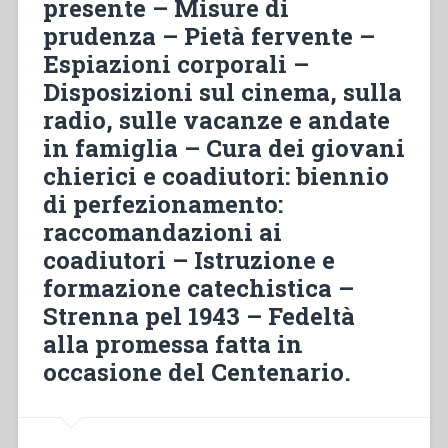
presente – Misure di
people
prudenza – Pietà fervente –
the
Espiazioni corporali –
Gospel
of
Disposizioni sul cinema, sulla
joy
radio, sulle vacanze e andate
through
in famiglia – Cura dei giovani
a
chierici e coadiutori: biennio
pedagogy
of
di perfezionamento:
kindness”.
raccomandazioni ai
Second
coadiutori – Istruzione e
year
formazione catechistica –
of
preparation
Strenna pel 1943 – Fedeltà
for
alla promessa fatta in
the
occasione del Centenario.
Bicentenary
of
his
birth”