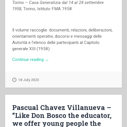
Torino – Casa Generalizia dal 14 al 24 settembre
1958,
Torino, Istituto FMA 1958.
Il volume raccoglie: documenti, relazioni, deliberazioni,
orientamenti operativi, discorsi e messaggi delle
Autorità e l’elenco delle partecipanti al Capitolo
generale XIII (1958).
“Istituto
Continue reading
→
Figlie
di
Maria
18 July 2023
Ausiliatrice
–
Atti
del
Pascual Chavez Villanueva –
XIII
“Like Don Bosco the educator,
Capitolo
we offer young people the
Generale