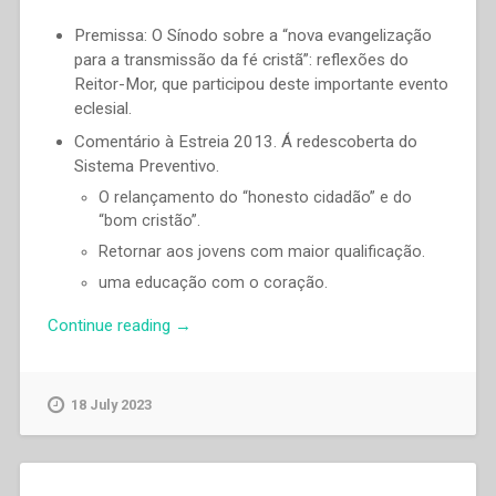
Premissa: O Sínodo sobre a “nova evangelização
para a transmissão da fé cristã”: reflexões do
Reitor-Mor, que participou deste importante evento
eclesial.
Comentário à Estreia 2013. Á redescoberta do
Sistema Preventivo.
O relançamento do “honesto cidadão” e do
“bom cristão”.
Retornar aos jovens com maior qualificação.
uma educação com o coração.
“Pascual
Continue reading
→
Chavez
Villanueva
–
18 July 2023
«Como
Dom
Bosco
educador,