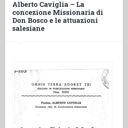
Alberto Caviglia – La
ofereçamos
concezione Missionaria di
aos
Don Bosco e le attuazioni
jovens
o
salesiane
Evangelho
da
alegria
mediante
a
pedagogia
da
bondade»
Segundo
ano
de
preparação
para
o
Bicentenário
do