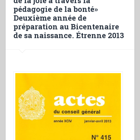
de la joie à travers la
cristiana”
pédagogie de la bonté»
Deuxième année de
préparation au Bicentenaire
de sa naissance. Étrenne 2013