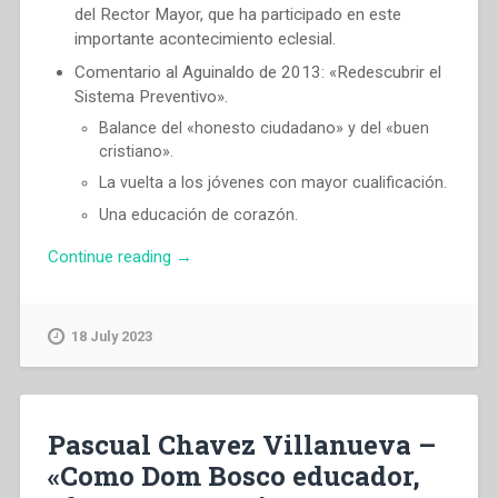
del Rector Mayor, que ha participado en este
importante acontecimiento eclesial.
Comentario al Aguinaldo de 2013: «Redescubrir el
Sistema Preventivo».
Balance del «honesto ciudadano» y del «buen
cristiano».
La vuelta a los jóvenes con mayor cualificación.
Una educación de corazón.
“Pascual
Continue reading
→
Chavez
Villanueva
–
18 July 2023
«Como
Don
Bosco
educador,
Pascual Chavez Villanueva –
ofrezcamos
«Como Dom Bosco educador,
a