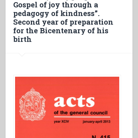
dell’Istituto
Gospel of joy through a
delle
pedagogy of kindness”.
Figlie
Second year of preparation
di
Maria
for the Bicentenary of his
Ausiliatrice
birth
tenutosi
a
Torino
–
Casa
Generalizia
dal
14
al
24
settembre
1958”