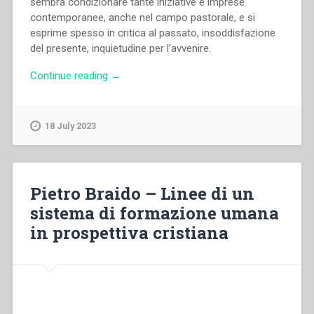
sembra condizionare tante iniziative e imprese
contemporanee, anche nel campo pastorale, e si
esprime spesso in critica al passato, insoddisfazione
del presente, inquietudine per l’avvenire.
“Pietro
Continue reading
→
Braido
–
Il
18 July 2023
significato
dell’impegno
catechistico
nella
Pietro Braido – Linee di un
teoria
sistema di formazione umana
e
in prospettiva cristiana
nella
pratica”