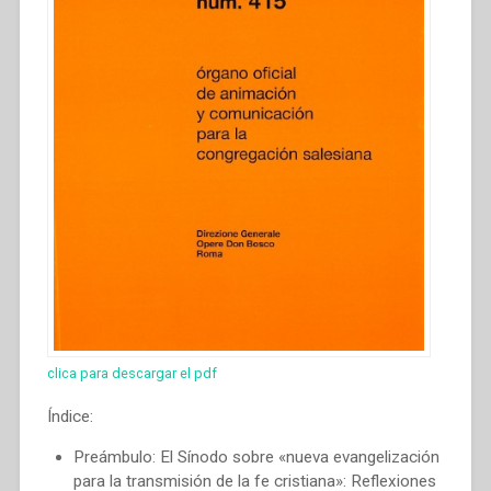
Étrenne
2013”
clica para descargar el pdf
Índice:
Preámbulo: El Sínodo sobre «nueva evangelización
para la transmisión de la fe cristiana»: Reflexiones