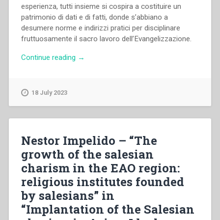
esperienza, tutti insieme si cospira a costituire un
patrimonio di dati e di fatti, donde s’abbiano a
desumere norme e indirizzi pratici per disciplinare
fruttuosamente il sacro lavoro dell’Evangelizzazione.
“Alberto
Continue reading
→
Caviglia
–
La
18 July 2023
concezione
Missionaria
di
Don
Nestor Impelido – “The
Bosco
growth of the salesian
e
charism in the EAO region:
le
attuazioni
religious institutes founded
salesiane”
by salesians” in
“Implantation of the Salesian