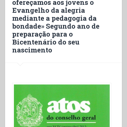
ofereçamos aos jovens o
los
jóvenes
Evangelho da alegria
el
mediante a pedagogia da
Evangelio
bondade» Segundo ano de
de
la
preparação para o
alegría
Bicentenário do seu
con
nascimento
la
pedagogía
de
la
bondad»
Segundo
año
de
preparación
al
Bicentenario
de
su