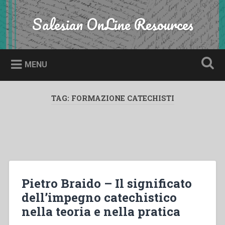
Skip
to
Salesian OnLine Resources
Search
content
MENU
TAG:
FORMAZIONE CATECHISTI
Pietro Braido – Il significato
dell’impegno catechistico
nella teoria e nella pratica