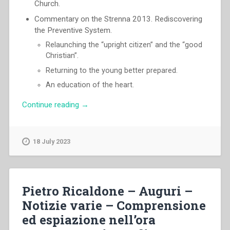
Church.
Commentary on the Strenna 2013. Rediscovering
the Preventive System.
Relaunching the “upright citizen” and the “good
Christian”.
Returning to the young better prepared.
An education of the heart.
“Pascual
Continue reading
→
Chavez
Villanueva
–
18 July 2023
“Like
Don
Bosco
the
Pietro Ricaldone – Auguri –
educator,
Notizie varie – Comprensione
we
ed espiazione nell’ora
offer
young