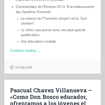
Commentaire de l’Étrenne 2013. À la redécouverte
deu Système Préventif.
La relance de l'”honnête citoyen” ed tu “bon
chrétien”.
Le retoru aux jeunes avec une plus grande
qualification.
Une éducation cordiale.
“Pascual
Continue reading
→
Chavez
Villanueva
–
18 July 2023
«Comme
Don
Bosco
éducateur,
Pascual Chavez Villanueva –
offrons
«Como Don Bosco educador,
aux
ofrezcamos a los jóvenes el
jeunes