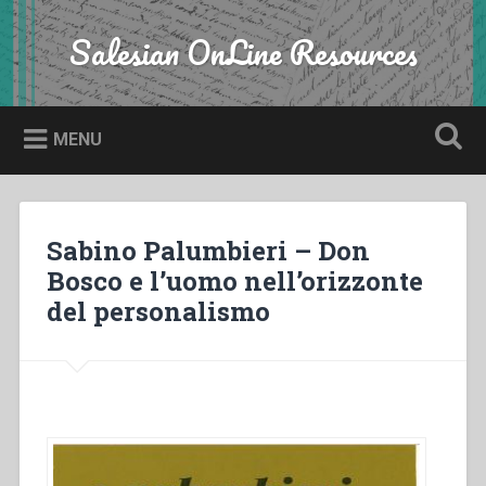
Skip
to
Salesian OnLine Resources
Search
content
MENU
Sabino Palumbieri – Don
Bosco e l’uomo nell’orizzonte
del personalismo