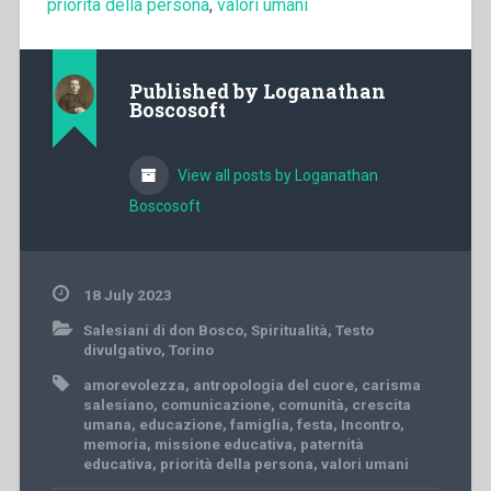
priorità della persona
,
valori umani
Published by
Loganathan
Boscosoft
View all posts by Loganathan
Boscosoft
18 July 2023
Salesiani di don Bosco
,
Spiritualità
,
Testo
divulgativo
,
Torino
amorevolezza
,
antropologia del cuore
,
carisma
salesiano
,
comunicazione
,
comunità
,
crescita
umana
,
educazione
,
famiglia
,
festa
,
Incontro
,
memoria
,
missione educativa
,
paternità
educativa
,
priorità della persona
,
valori umani