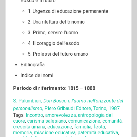
Bosco e il futuro
1. Urgenza di educazione permanente
2. Una rilettura del trinomio
3. Primo, servire l’uomo
4. Il coraggio dell’esodo
5. Prolessi del futuro umano
Bibliografia
Indice dei nomi
Periodo di riferimento: 1815 – 1888
S. Palumbieri,
Don Bosco e l’uomo nell’orizzonte del
personalismo,
Piero Gribaudi Editore, Torino, 1987.
Tags:
Incontro
,
amorevolezza
,
antropologia del
cuore
,
carisma salesiano
,
comunicazione
,
comunità
,
crescita umana
,
educazione
,
famiglia
,
festa
,
memoria
,
missione educativa
,
paternità educativa
,