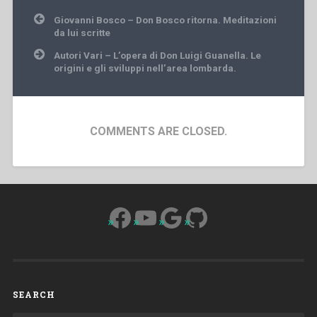
Post
Giovanni Bosco – Don Bosco ritorna. Meditazioni
navigation
da lui scritte
Autori Vari – L’opera di Don Luigi Guanella. Le
origini e gli sviluppi nell’area lombarda.
COMMENTS ARE CLOSED.
Facebook
YouTube
Google
GitHub
SEARCH