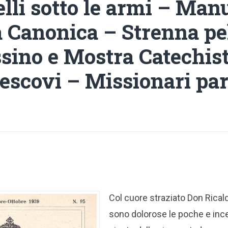
lli sotto le armi – Man
a Canonica – Strenna pe
sino e Mostra Catechist
escovi – Missionari part
Col cuore straziato Don Ric
sono dolorose le poche e ince