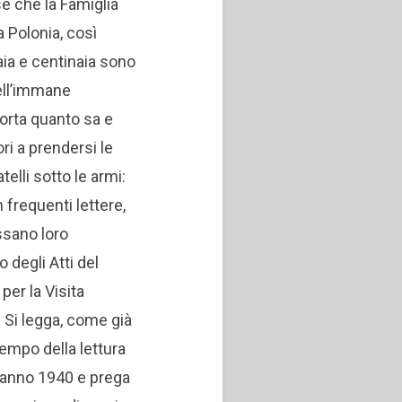
e che la Famiglia
a Polonia, così
ia e centinaia sono
nell’immane
orta quanto sa e
ori a prendersi le
elli sotto le armi:
 frequenti lettere,
ossano loro
degli Atti del
per la Visita
 Si legga, come già
 tempo della lettura
vo anno 1940 e prega