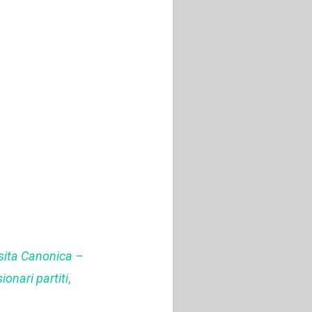
isita Canonica –
onari partiti
,