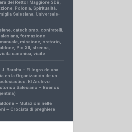
tera del Rettor Maggiore SDB
,
azione
,
Polonia
,
Spiritualità
,
amiglia Salesiana
,
Universale-
siane
,
catechismo
,
confratelli
,
Salesiana
,
formazione
manuale
,
missione
,
oratorio
,
caldone
,
Pio XII
,
strenna
,
visita canonica
,
visite
J. Baratta – El logro de una
ia en la Organización de un
cclesiastico. El Archivo
istórico Salesiano – Buenos
gentina)
caldone – Mutazioni nelle
oni – Crociata di preghiere