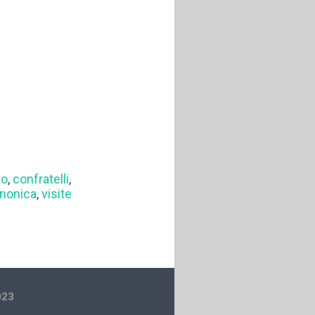
mo
,
confratelli
,
anonica
,
visite
023