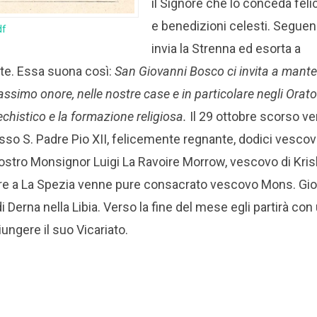
il Signore che lo conceda felic
e benedizioni celesti. Seguen
df
invia la Strenna ed esorta a
nte. Essa suona così:
San Giovanni Bosco ci invita a mant
simo onore, nelle nostre case e in particolare negli Oratori
chistico e la formazione religiosa.
Il 29 ottobre scorso ve
sso S. Padre Pio XII, felicemente regnante, dodici vescovi
nostro Monsignor Luigi La Ravoire Morrow, vescovo di Krishn
e a La Spezia venne pure consacrato vescovo Mons. Gio
i Derna nella Libia. Verso la fine del mese egli partirà con
ungere il suo Vicariato.