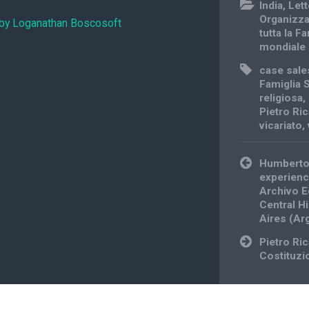
India
,
Let
Organizz
 by Loganathan Boscosoft
tutta la F
mondiale
case sale
Famiglia 
religiosa
,
Pietro Ri
vicariato
,
Post
Humberto 
navigation
experienc
Archivo E
Central H
Aires (Ar
Pietro Ri
Costituzi