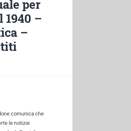
uale per
l 1940 –
ica –
iti
aldone comunica che
rte le notizie