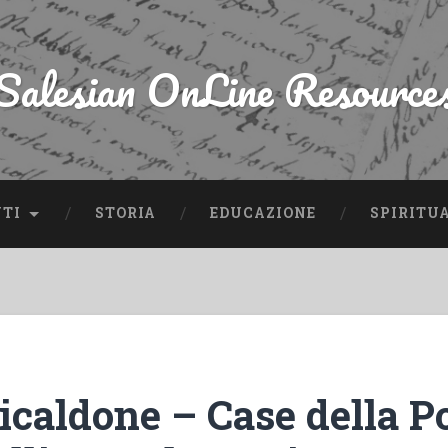
Salesian OnLine Resource
NTI
STORIA
EDUCAZIONE
SPIRITU
icaldone – Case della P