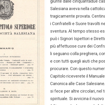
giunte dalle cinquantadue cas
Salesiana aveva nella cattolic
tragicamente provata. Centina
i Confratelli e Suore travolti 
sventura. Al tempo stesso es
può i Signori Ispettori e Dirett
più affettuose cure dei Confrat
li seguano colla preghiera, con
e con tutti quegli aiuti che p
procurare.
Con questo numero 
Capitolo riceverete il Manuale 
Canonica alle Case Salesiane.
si fece per altre circolari, nel
spirituale. Si avvicina il nuo