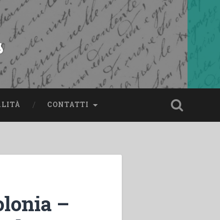
s
ALITÀ
CONTATTI
olonia –