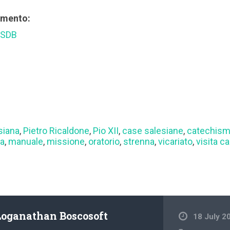
rimento:
 SDB
siana
,
Pietro Ricaldone
,
Pio XII
,
case salesiane
,
catechis
sa
,
manuale
,
missione
,
oratorio
,
strenna
,
vicariato
,
visita c
Loganathan Boscosoft
18 July 2