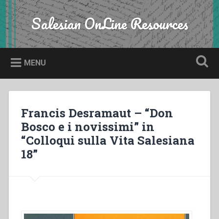
Skip
to
Salesian OnLine Resources
Search
content
MENU
Francis Desramaut – “Don
Bosco e i novissimi” in
“Colloqui sulla Vita Salesiana
18”