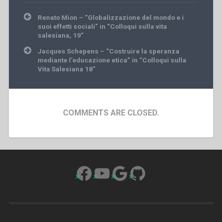
Post
Renato Mion – “Globalizzazione del mondo e i
navigation
suoi effetti sociali” in “Colloqui sulla vita
salesiana, 19”
Jacques Schepens – “Costruire la speranza
mediante l’educazione etica” in “Colloqui sulla
Vita Salesiana 18”
COMMENTS ARE CLOSED.
Facebook
YouTube
Google
GitHub