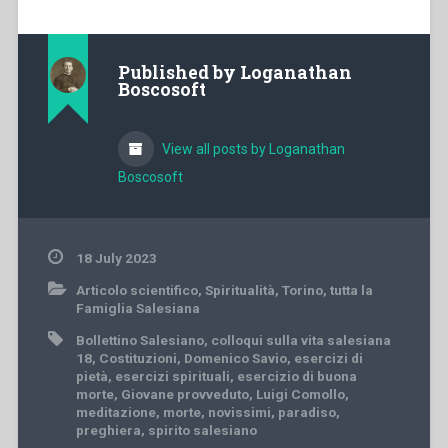
Published by
Loganathan
Boscosoft
View all posts by Loganathan
Boscosoft
18 July 2023
Articolo scientifico
,
Spiritualità
,
Torino
,
tutta la
Famiglia Salesiana
Bollettino Salesiano
,
colloqui sulla vita salesiana
18
,
Costituzioni
,
Domenico Savio
,
esercizi di
pietà
,
esercizi spirituali
,
esercizio di buona
morte
,
Giovane provveduto
,
Luigi Comollo
,
meditazione
,
morte
,
novissimi
,
paradiso
,
preghiera
,
spirito salesiano