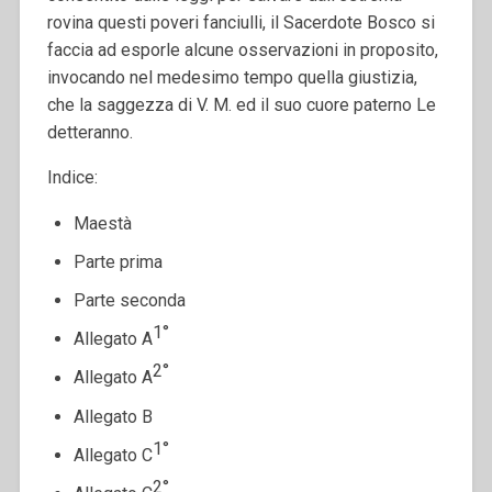
rovina que­sti poveri fanciulli, il Sacerdote Bosco si
faccia ad esporle alcune osservazioni in proposito,
invo­cando nel medesimo tempo quella giustizia,
che la saggezza di V. M. ed il suo cuore paterno Le
dette­ranno.
Indice:
Maestà
Parte prima
Parte seconda
1°
Allegato A
2°
Allegato A
Allegato B
1°
Allegato C
2°