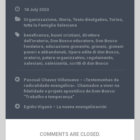
18 July 2023
Organizzazione
,
Storia
,
Testo divulgativo
,
Torino
,
tutta la Famiglia Salesiana
beneficenza
,
buoni cristiani
,
direttore
dell'oratorio
,
Don Bosco educatore
,
Don Bosco
fondatore
,
educazione giovanile
,
giovani
,
giovani
poveri e abbandonati
,
Opere edite di don Bosco
,
oratorio
,
potere organizzativo
,
regolamento
,
salesiani
,
salesianità
,
scritti di don Bosco
Post
Pascual Chavez Villanueva – «Testemunhas da
navigation
radicalidade evangélica». Chamados a viver na
fidelidade o projeto apostólico de Dom Bosco:
“Trabalho e temperança”
Egidio Viganò – La nueva evangelización
COMMENTS ARE CLOSED.