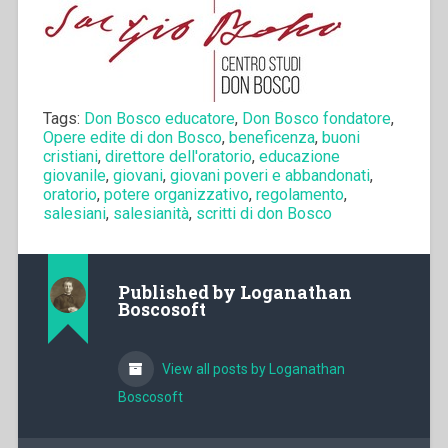
Tags:
Don Bosco educatore
,
Don Bosco fondatore
,
Opere edite di don Bosco
,
beneficenza
,
buoni
cristiani
,
direttore dell'oratorio
,
educazione
giovanile
,
giovani
,
giovani poveri e abbandonati
,
oratorio
,
potere organizzativo
,
regolamento
,
salesiani
,
salesianità
,
scritti di don Bosco
Published by
Loganathan
Boscosoft
View all posts by Loganathan
Boscosoft