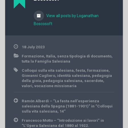
View all posts by Loganathan
Boscosoft
18 July 2023
Formazione
,
Italia
,
senza tipologia di documento
,
tutta la Famiglia Salesiana
Colloqui sulla vita salesiana
,
festa
,
formazione
,
Giovanni Cagliero
,
identità salesiana
,
pedagogia
della gioia
,
pedagogia salesiana
,
sacerdote
,
valori
,
vocazione missionaria
Post
Ramón Alberdi – “La festa nell’esperienza
navigation
salesiana della Spagna (1881-1901)” in “Colloqui
sulla vita salesiana, 14”
Francesco Motto – “Introduzione ai lavori” in
“L’Opera Salesiana dal 1880 al 1922.