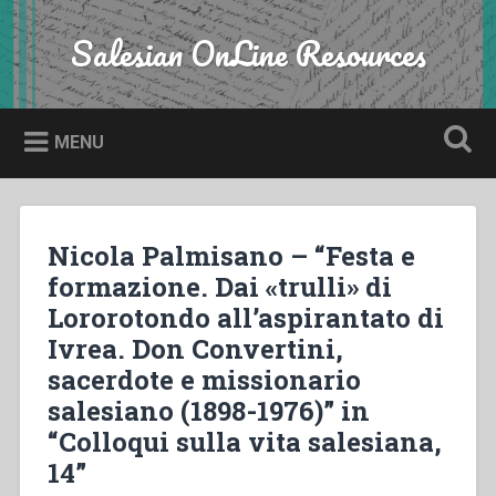
Skip
to
Salesian OnLine Resources
Search
content
MENU
Nicola Palmisano – “Festa e
formazione. Dai «trulli» di
Lororotondo all’aspirantato di
Ivrea. Don Convertini,
sacerdote e missionario
salesiano (1898-1976)” in
“Colloqui sulla vita salesiana,
14”