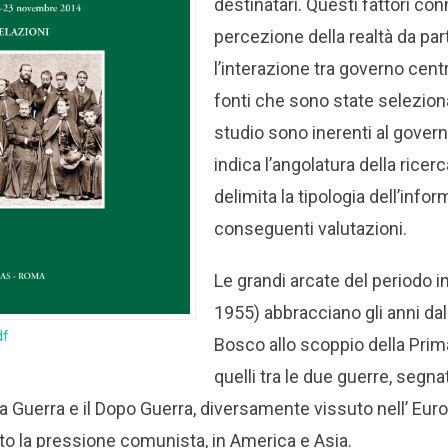
destinatari. Questi fattori co
percezione della realtà da part
l’interazione tra governo centr
fonti che sono state selezio
studio sono inerenti al gover
indica l’angolatura della rice
delimita la tipologia dell’infor
conseguenti valutazioni.
Le grandi arcate del periodo 
1955) abbracciano gli anni da
df
Bosco allo scoppio della Prim
quelli tra le due guerre, segna
da Guerra e il Dopo Guerra, diversamente vissuto nell’ Eur
tto la pressione comunista, in America e Asia.