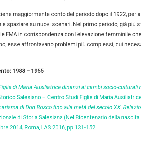
 tiene maggiormente conto del periodo dopo il 1922, per 
e e spaziare su nuovi scenari. Nel primo periodo, già più 
lle FMA in corrispondenza con l’elevazione femminile ch
opo, esse affrontavano problemi più complessi, qui nece
ento: 1988 – 1955
Figlie di Maria Ausiliatrice dinanzi ai cambi socio-culturali n
 Storico Salesiano – Centro Studi Figlie di Maria Ausiliatri
 carisma di Don Bosco fino alla metà del secolo XX
.
Relazio
onale di Storia Salesiana (Nel Bicentenario della nascita
re 2014, Roma, LAS 2016, pp.131-152.