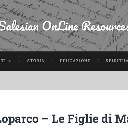
Salesian OnLine Resource
NTI
STORIA
EDUCAZIONE
SPIRITU
oparco – Le Figlie di M