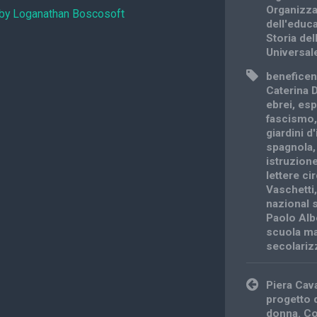
Organizz
 by Loganathan Boscosoft
dell'educ
Storia dell
Universal
benefice
Caterina 
ebrei
,
esp
fascismo
giardini d
spagnola
istruzion
lettere ci
Vaschetti
nazional 
Paolo Alb
scuola m
secolariz
Post
Piera Cav
navigation
progetto d
donna. Con