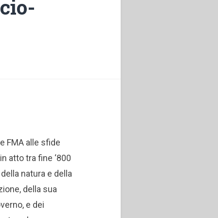
cio-
le FMA alle sfide
n atto tra fine ‘800
della natura e della
zione, della sua
overno, e dei