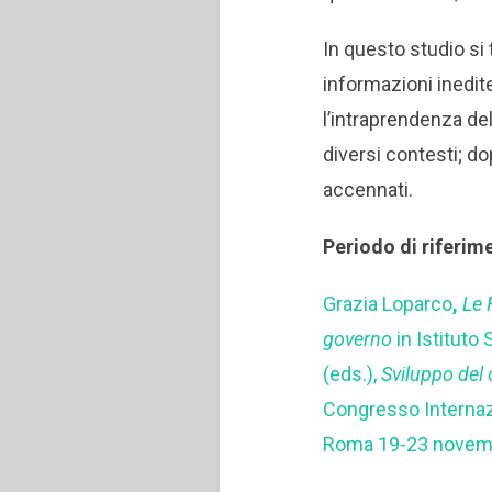
In questo studio si
informazioni inedit
l’intraprendenza de
diversi contesti; d
accennati.
Periodo di riferim
Grazia Loparco
,
Le 
governo
in Istituto
(eds.),
Sviluppo del
Congresso Internazi
Roma 19-23 novemb