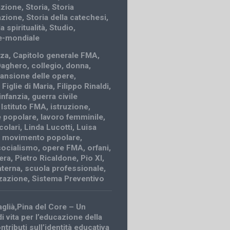
azione
,
Storia
,
Storia
azione
,
Storia della catechesi
,
a spiritualità
,
Studio
,
e-mondiale
nza
,
Capitolo generale FMA
,
Daghero
,
collegio
,
donna
,
ansione delle opere
,
,
Figlie di Maria
,
Filippo Rinaldi
,
'infanzia
,
guerra civile
,
Istituto FMA
,
istruzione
,
e popolare
,
lavoro femminile
,
rcolari
,
Linda Lucotti
,
Luisa
,
movimento popolare
,
socialismo
,
opere FMA
,
orfani
,
era
,
Pietro Ricaldone
,
Pio XI
,
aterna
,
scuola professionale
,
zazione
,
Sistema Preventivo
aglià,Pina del Core – Un
i vita per l’educazione della
tributi sull’identità educativa