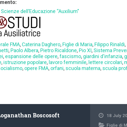
rimento:
di Scienze dell’Educazione “Auxilium”
erale FMA
,
Caterina Daghero
,
Figlie di Maria
,
Filippo Rinaldi
,
etti
,
Paolo Albera
,
Pietro Ricaldone
,
Pio XI
,
Sistema Preve
ei
,
espansione delle opere
,
fascismo
,
giardini d'infanzia
,
g
e
,
istruzione popolare
,
lavoro femminile
,
lettere circolari
,
socialismo
,
opere FMA
,
orfani
,
scuola materna
,
scuola pro
Loganathan Boscosoft
18 July 2
Figlie di 