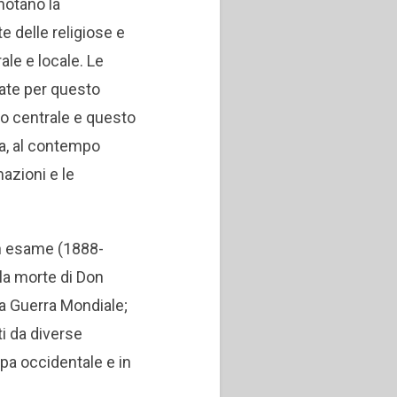
nnotano la
e delle religiose e
ale e locale. Le
nate per questo
no centrale e questo
rca, al contempo
mazioni e le
in esame (1888-
lla morte di Don
a Guerra Mondiale;
ti da diverse
opa occidentale e in