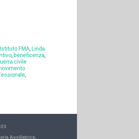
Istituto FMA
,
Linda
ntivo
,
beneficenza
,
uerra civile
movimento
fessionale
,
023
Maria Ausiliatrice
,