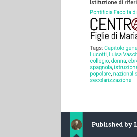
Istituzione di rife
Pontificia Facoltà 
Tags:
Capitolo gen
Lucotti
,
Luisa Vasch
collegio
,
donna
,
ebr
spagnola
,
istruzion
popolare
,
nazional 
secolarizzazione
Published by