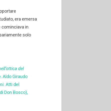
apportare
studiato, era emersa
e cominciava in
ssariamente solo
ell’ottica del
ce. Aldo Giraudo
ni.
Atti del
 di Don Bosco),