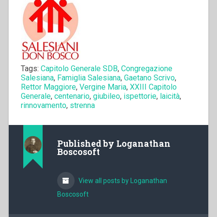
Tags:
Capitolo Generale SDB
,
Congregazione
Salesiana
,
Famiglia Salesiana
,
Gaetano Scrivo
,
Rettor Maggiore
,
Vergine Maria
,
XXIII Capitolo
Generale
,
centenario
,
giubileo
,
ispettorie
,
laicità
,
rinnovamento
,
strenna
Published by
Loganathan
Boscosoft
View all posts by Loganathan
Boscosoft