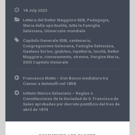
18 July 2023
Lettera del Rettor Maggiore SDB
,
Pedagogia
,
Storia della spiritualità
,
tutta la Famiglia
Salesiana
,
Universale-mondiale
Capitolo Generale SDB
,
centenario
,
Congregazione Salesiana
,
Famiglia Salesiana
,
Gaetano Scrivo
,
giubileo
,
ispettorie
,
laicità
,
Rettor
Maggiore
,
rinnovamento
,
strenna
,
Vergine Maria
,
XXIII Capitolo Generale
Post
Francesco Motto – Don Bosco mediatore tra
navigation
Cavour e Antonelli nel 1858
Istituto Storico Salesiano – Reglas o
Constituciones de la Sociedad de S. Francisco de
Sales aprobadas por decreto pontificio del tres de
abril de 1874