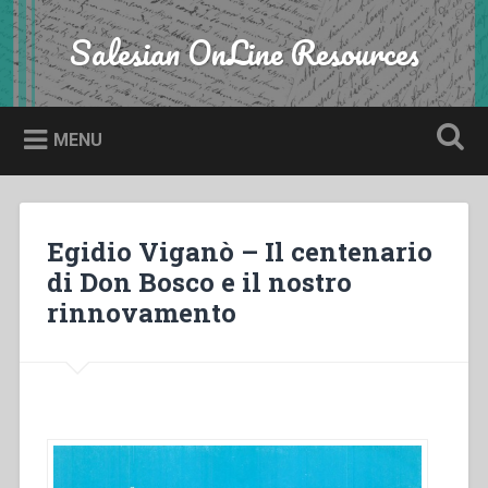
Skip
to
Salesian OnLine Resources
Search
content
MENU
Egidio Viganò – Il centenario
di Don Bosco e il nostro
rinnovamento