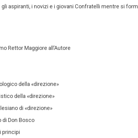
li aspiranti, i novizi e i giovani Confratelli mentre si form
mo Rettor Maggiore all’Autore
eologico della «direzione»
istico della «direzione»
alesiano di «direzione»
ro di Don Bosco
 principi