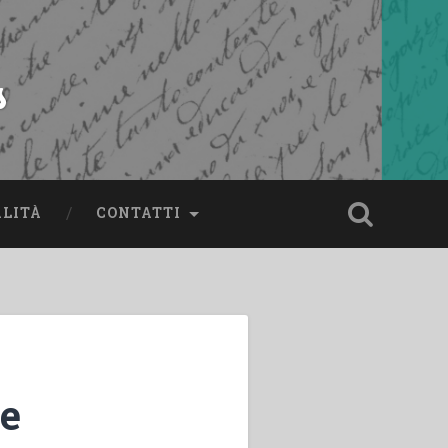
s
ALITÀ
CONTATTI
re