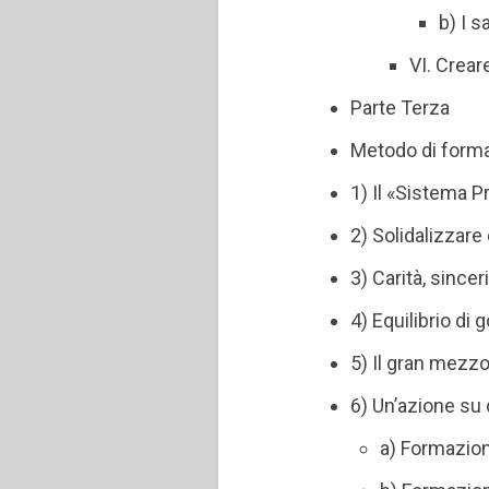
b) I s
VI. Crear
Parte Terza
Metodo di forma
1) Il «Sistema P
2) Solidalizzare 
3) Carità, since
4) Equilibrio d
5) Il gran mezzo
6) Un’azione su 
a) Formazion