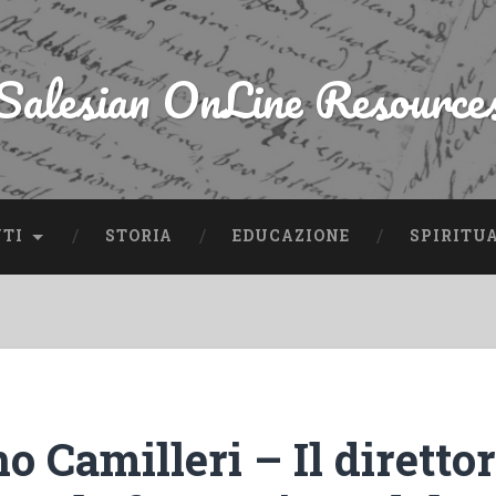
Salesian OnLine Resource
NTI
STORIA
EDUCAZIONE
SPIRITU
 Camilleri – Il diretto