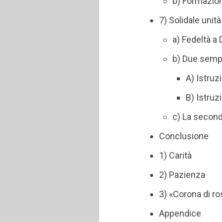
b) Formazion
7) Solidale unità
a) Fedeltà a
b) Due sempl
A) Istruz
B) Istruz
c) La second
Conclusione
1) Carità
2) Pazienza
3) «Corona di r
Appendice