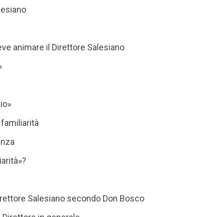
alesiano
eve animare il Direttore Salesiano
»
Dio»
familiarità
enza
iarità»?
Direttore Salesiano secondo Don Bosco