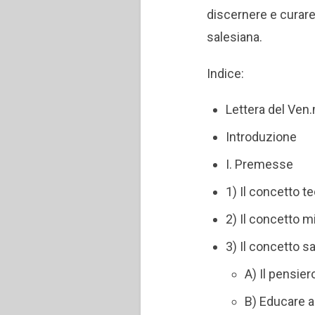
discernere e curare g
salesiana.
Indice:
Lettera del Ven.
Introduzione
I. Premesse
1) Il concetto t
2) Il concetto m
3) Il concetto s
A) Il pensie
B) Educare ai