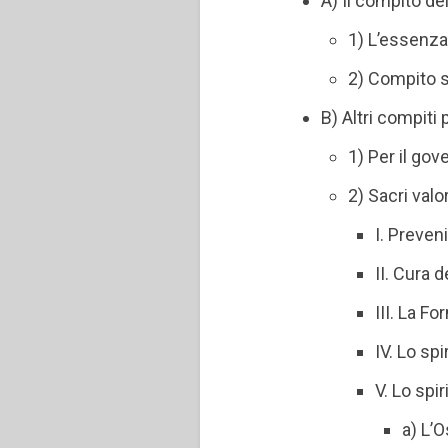
A) Il compito de
1) L’essenza
2) Compito s
B) Altri compiti 
1) Per il go
2) Sacri valo
I. Preven
II. Cura 
III. La F
IV. Lo spi
V. Lo spi
a) L’