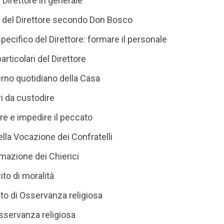
l Direttore in generale
 del Direttore secondo Don Bosco
pecifico del Direttore: formare il personale
particolari del Direttore
verno quotidiano della Casa
ri da custodire
ire e impedire il peccato
della Vocazione dei Confratelli
ormazione dei Chierici
rito di moralità
rito di Osservanza religiosa
Osservanza religiosa