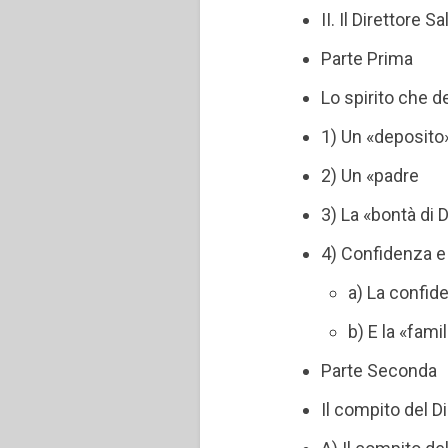
II. Il Direttore S
Parte Prima
Lo spirito che d
1) Un «deposito
2) Un «padre
3) La «bontà di 
4) Confidenza e 
a) La confid
b) E la «famil
Parte Seconda
Il compito del 