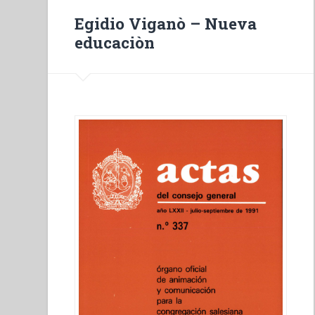
Il
Egidio Viganò – Nueva
combattimento
educaciòn
spirituale
nella
Bibbia”