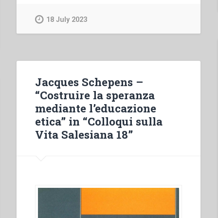
–
La
18 July 2023
nouvelle
éducation”
Jacques Schepens –
“Costruire la speranza
mediante l’educazione
etica” in “Colloqui sulla
Vita Salesiana 18”