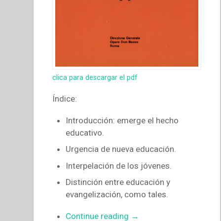
clica para descargar el pdf
Índice:
Introducción: emerge el hecho
educativo.
Urgencia de nueva educación.
Interpelación de los jóvenes.
Distinción entre educación y
evangelización, como tales.
“Egidio
Continue reading
→