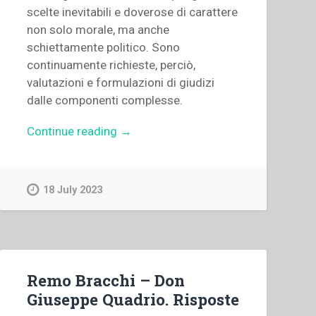
scelte inevitabili e doverose di carattere
non solo morale, ma anche
schiettamente politico. Sono
continuamente richieste, perciò,
valutazioni e formulazioni di giudizi
dalle componenti complesse.
“Pietro
Continue reading
→
Braido
–
Ancora
18 July 2023
educazione
politica”
Remo Bracchi – Don
Giuseppe Quadrio. Risposte