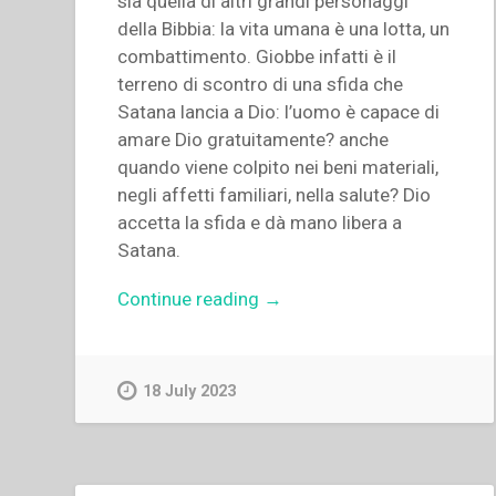
sia quella di altri grandi personaggi
della Bibbia: la vita umana è una lotta, un
combattimento. Giobbe infatti è il
terreno di scontro di una sfida che
Satana lancia a Dio: l’uomo è capace di
amare Dio gratuitamente? anche
quando viene colpito nei beni materiali,
negli affetti familiari, nella salute? Dio
accetta la sfida e dà mano libera a
Satana.
“Fausto
Continue reading
→
Perrenchio
–
«Indossate
18 July 2023
le
armi
della
luce»