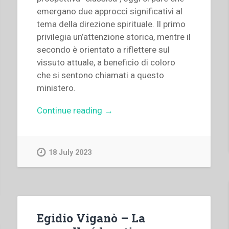
emergano due approcci significativi al
tema della direzione spirituale. Il primo
privilegia un’attenzione storica, mentre il
secondo è orientato a riflettere sul
vissuto attuale, a beneficio di coloro
che si sentono chiamati a questo
ministero.
“Fabio
Continue reading
→
Attard
–
Il
18 July 2023
modello
contemplativo
della
direzione
spirituale.
Egidio Viganò – La
Una