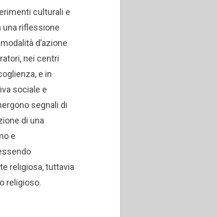
erimenti culturali e
a una riflessione
e modalità d’azione
atori, nei centri
coglienza, e in
tiva sociale e
mergono segnali di
zione di una
omo e
 essendo
 religiosa, tuttavia
 religioso.