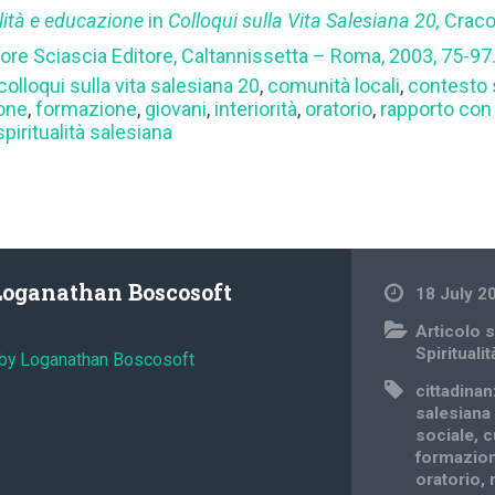
alità e educazione
in
Colloqui sulla Vita Salesiana 20,
Craco
ore Sciascia Editore, Caltannissetta – Roma, 2003, 75-97
colloqui sulla vita salesiana 20
,
comunità locali
,
contesto 
one
,
formazione
,
giovani
,
interiorità
,
oratorio
,
rapporto con
spiritualità salesiana
Loganathan Boscosoft
18 July 2
Articolo s
Spiritualit
 by Loganathan Boscosoft
cittadina
salesiana
sociale
,
c
formazio
oratorio
,