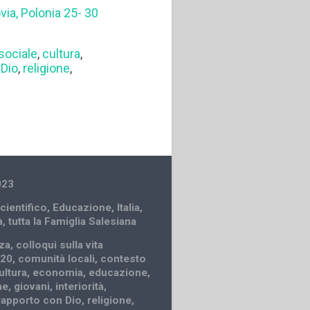
via, Polonia 25- 30
.
sociale
,
cultura
,
 Dio
,
religione
,
023
cientifico
,
Educazione
,
Italia
,
à
,
tutta la Famiglia Salesiana
nza
,
colloqui sulla vita
 20
,
comunità locali
,
contesto
ultura
,
economia
,
educazione
,
ne
,
giovani
,
interiorità
,
rapporto con Dio
,
religione
,