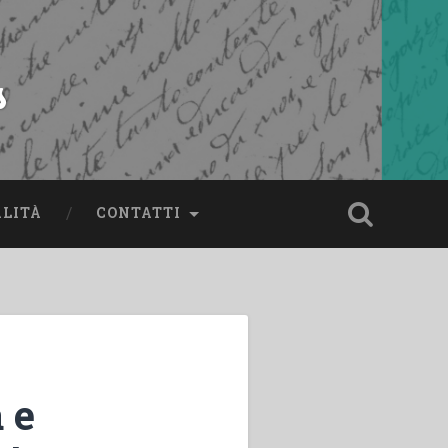
s
ALITÀ
CONTATTI
 e