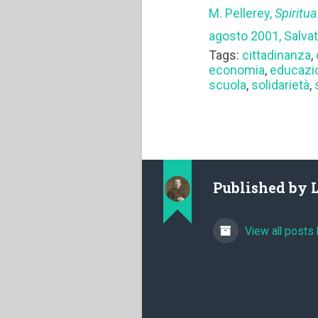
M. Pellerey,
Spiritu
agosto 2001, Salvat
Tags:
cittadinanza
,
economia
,
educazi
scuola
,
solidarietà
,
Published by
View all posts