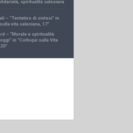
lidarietà
,
spiritualità salesiana
li – “Tentativo di sintesi” in
sulla vita salesiana, 17”
rd – “Morale e spiritualità
oggi” in “Colloqui sulla Vita
 20”