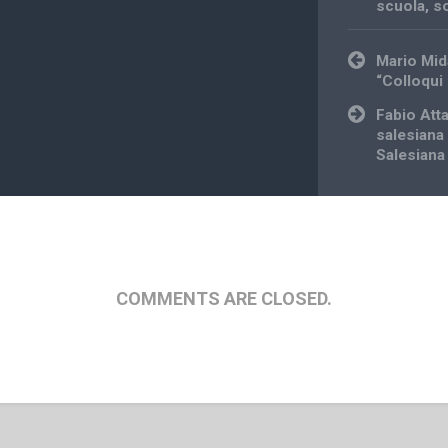
scuola
,
so
Post
Mario Mida
navigation
“Colloqui 
Fabio Atta
salesiana 
Salesiana
COMMENTS ARE CLOSED.