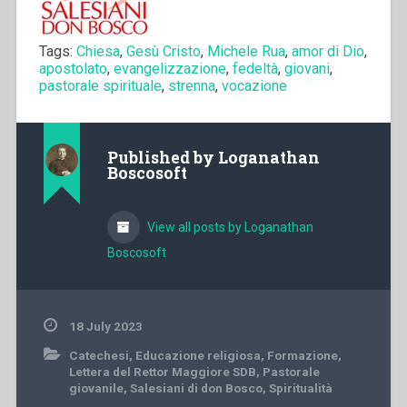
Tags:
Chiesa
,
Gesù Cristo
,
Michele Rua
,
amor di Dio
,
apostolato
,
evangelizzazione
,
fedeltà
,
giovani
,
pastorale spirituale
,
strenna
,
vocazione
Published by
Loganathan
Boscosoft
View all posts by Loganathan
Boscosoft
18 July 2023
Catechesi
,
Educazione religiosa
,
Formazione
,
Lettera del Rettor Maggiore SDB
,
Pastorale
giovanile
,
Salesiani di don Bosco
,
Spiritualità