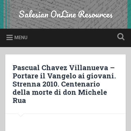
Skip
to
Salesian OnLine Resources
Search
content
MENU
Pascual Chavez Villanueva –
Portare il Vangelo ai giovani.
Strenna 2010. Centenario
della morte di don Michele
Rua