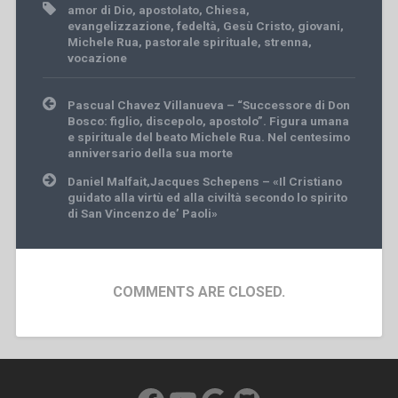
amor di Dio
,
apostolato
,
Chiesa
,
evangelizzazione
,
fedeltà
,
Gesù Cristo
,
giovani
,
Michele Rua
,
pastorale spirituale
,
strenna
,
vocazione
Post
Pascual Chavez Villanueva – “Successore di Don
navigation
Bosco: figlio, discepolo, apostolo”. Figura umana
e spirituale del beato Michele Rua. Nel centesimo
anniversario della sua morte
Daniel Malfait,Jacques Schepens – «Il Cristiano
guidato alla virtù ed alla civiltà secondo lo spirito
di San Vincenzo de’ Paoli»
COMMENTS ARE CLOSED.