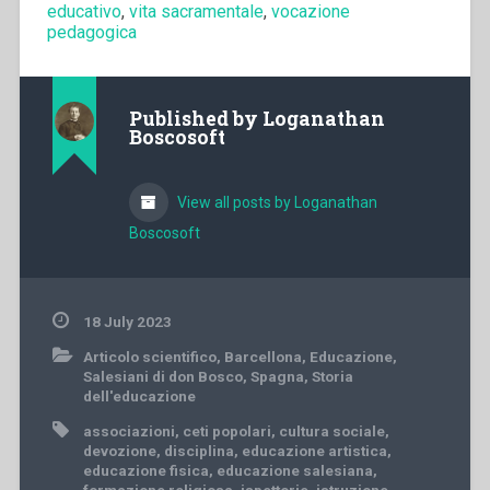
educativo
,
vita sacramentale
,
vocazione
pedagogica
Published by
Loganathan
Boscosoft
View all posts by Loganathan
Boscosoft
18 July 2023
Articolo scientifico
,
Barcellona
,
Educazione
,
Salesiani di don Bosco
,
Spagna
,
Storia
dell'educazione
associazioni
,
ceti popolari
,
cultura sociale
,
devozione
,
disciplina
,
educazione artistica
,
educazione fisica
,
educazione salesiana
,