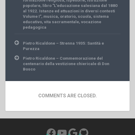
formazione religiosa
,
ispettorie
,
istruzione
popolare
,
libro "L’educazione salesiana dal 1880
al 1922. Istanze ed attuazioni in diversi contesti
Volume I"
,
musica
,
oratorio
,
scuola
,
sistema
educativo
,
vita sacramentale
,
vocazione
pedagogica
Post
Pietro Ricaldone – Strenna 1935: Santità e
navigation
Purezza
Pietro Ricaldone – Commemorazione del
centenario della vestizione chiericale di Don
Bosco
COMMENTS ARE CLOSED.
Facebook
YouTube
Google
GitHub