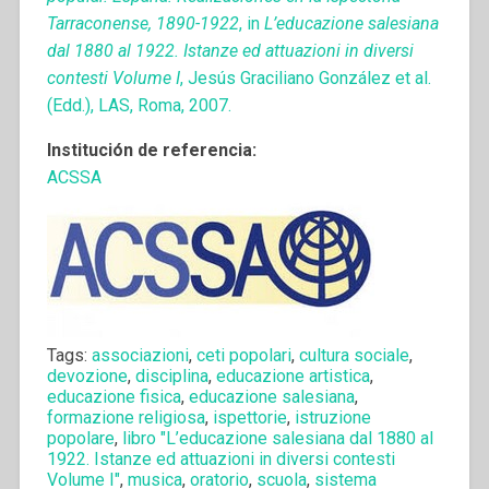
Tarraconense, 1890-1922
, in
L’educazione salesiana
dal 1880 al 1922. Istanze ed attuazioni in diversi
contesti Volume I
, Jesús Graciliano González et al.
(Edd.), LAS, Roma, 2007.
Institución de referencia:
ACSSA
Tags:
associazioni
,
ceti popolari
,
cultura sociale
,
devozione
,
disciplina
,
educazione artistica
,
educazione fisica
,
educazione salesiana
,
formazione religiosa
,
ispettorie
,
istruzione
popolare
,
libro "L’educazione salesiana dal 1880 al
1922. Istanze ed attuazioni in diversi contesti
Volume I"
,
musica
,
oratorio
,
scuola
,
sistema