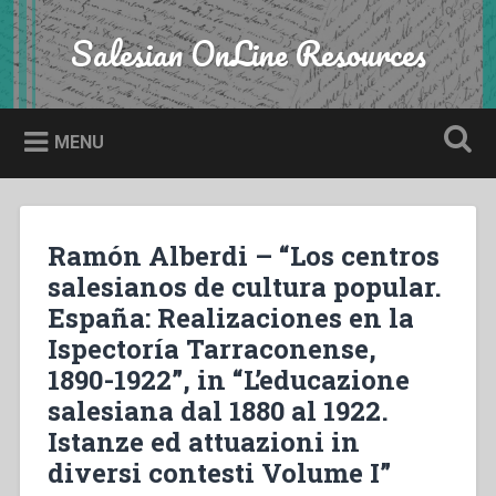
Skip
to
Salesian OnLine Resources
Search
content
MENU
Ramón Alberdi – “Los centros
salesianos de cultura popular.
España: Realizaciones en la
Ispectoría Tarraconense,
1890-1922”, in “L’educazione
salesiana dal 1880 al 1922.
Istanze ed attuazioni in
diversi contesti Volume I”