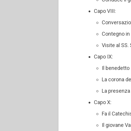
Capo VIII:
Conversazio
Contegno in
Visite al SS
Capo IX:
Il benedetto
La corona de
La presenza 
Capo X:
Fa il Catech
Il giovane V