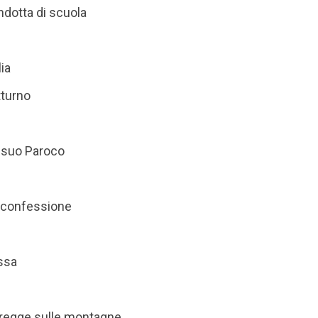
ndotta di scuola
lia
tturno
l suo Paroco
a confessione
ssa
gregge sulle montagne