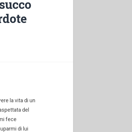
esucco
rdote
re la vita di un
aspettata del
mi fece
uparmi di lui