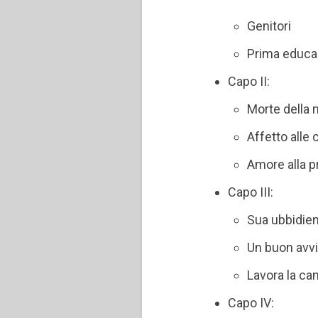
Genitori
Prima educa
Capo II:
Morte della 
Affetto alle
Amore alla p
Capo III:
Sua ubbidie
Un buon avv
Lavora la c
Capo IV: