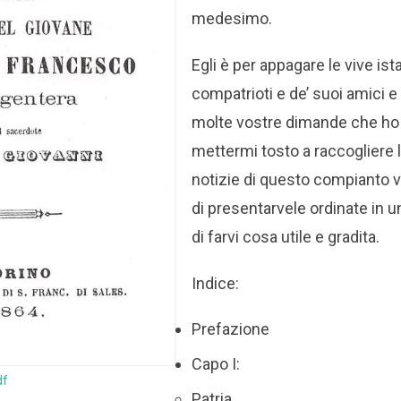
medesimo.
Egli è per appagare le vive ist
compatrioti e de’ suoi amici 
molte vostre dimande che ho 
mettermi tosto a raccogliere l
notizie di questo compianto 
di presentarvele ordinate in u
di farvi cosa utile e gradita.
Indice:
Prefazione
Capo I:
df
Patria