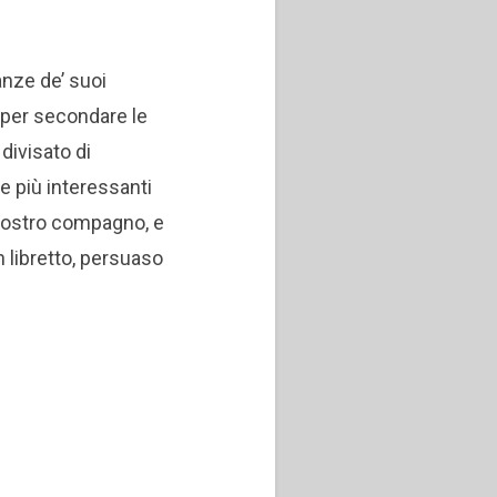
anze de’ suoi
e per secondare le
divisato di
e più interessanti
vostro compagno, e
n libretto, persuaso