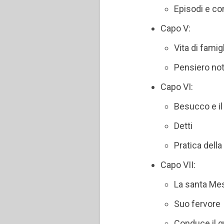
Episodi e co
Capo V:
Vita di famig
Pensiero no
Capo VI:
Besucco e i
Detti
Pratica dell
Capo VII:
La santa Me
Suo fervore
Conduce il 