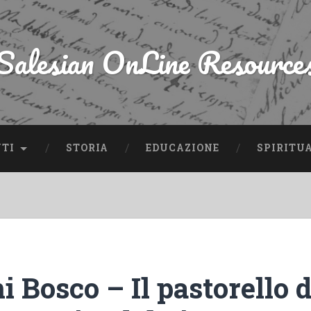
Salesian OnLine Resource
NTI
STORIA
EDUCAZIONE
SPIRITU
 Bosco – Il pastorello d