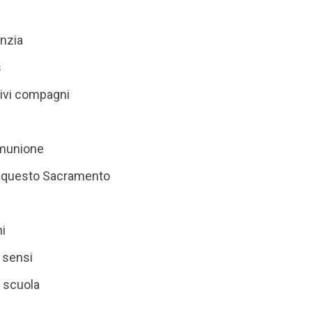
anzia
s
tivi compagni
omunione
 questo Sacramento
ni
 sensi
a scuola