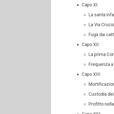
Capo XI:
La santa inf
La Via Cruci
Fuga dai cat
Capo XII:
La prima C
Frequenza a
Capo XIII:
Mortificazio
Custodia dei
Profitto nell
Capo XIV: