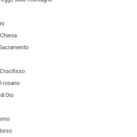
ni
 Chiesa
. Sacramento
 Crocifisso
l rosario
di Dio
ismo
alorso