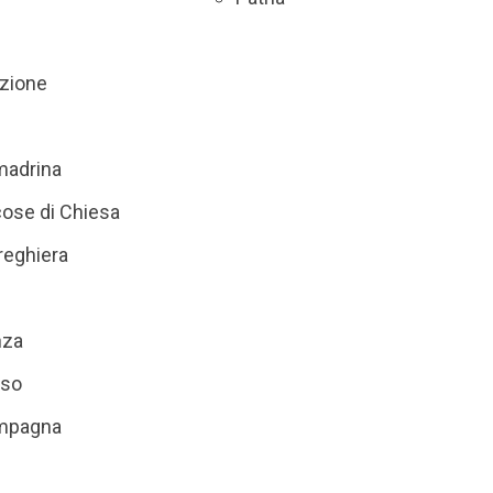
zione
madrina
 cose di Chiesa
reghiera
nza
iso
ampagna