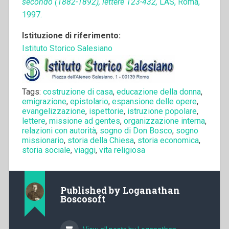
secondo (1882-1892), lettere 123-432,
LAS, Roma,
1997.
Istituzione di riferimento:
Istituto Storico Salesiano
Tags:
costruzione di casa
,
educazione della donna
,
emigrazione
,
epistolario
,
espansione delle opere
,
evangelizzazione
,
ispettorie
,
istruzione popolare
,
lettere
,
missione ad gentes
,
organizzazione interna
,
relazioni con autorità
,
sogno di Don Bosco
,
sogno
missionario
,
storia della Chiesa
,
storia economica
,
storia sociale
,
viaggi
,
vita religiosa
Published by
Loganathan
Boscosoft