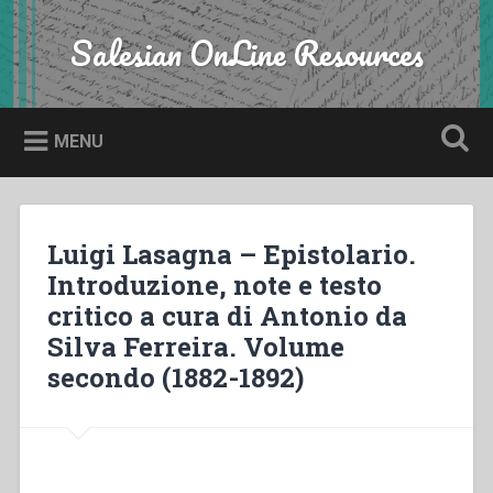
Skip
to
Salesian OnLine Resources
Search
content
MENU
Luigi Lasagna – Epistolario.
Introduzione, note e testo
critico a cura di Antonio da
Silva Ferreira. Volume
secondo (1882-1892)