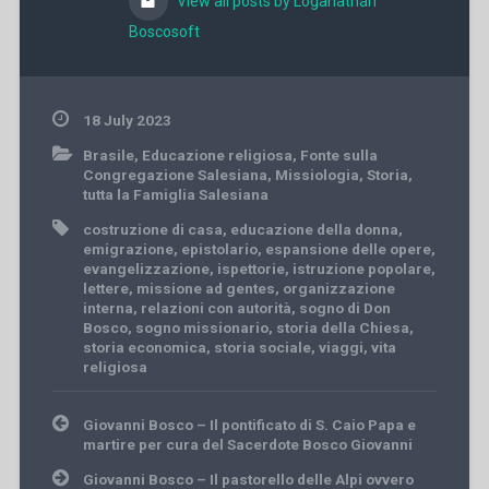
View all posts by Loganathan
Boscosoft
18 July 2023
Brasile
,
Educazione religiosa
,
Fonte sulla
Congregazione Salesiana
,
Missiologia
,
Storia
,
tutta la Famiglia Salesiana
costruzione di casa
,
educazione della donna
,
emigrazione
,
epistolario
,
espansione delle opere
,
evangelizzazione
,
ispettorie
,
istruzione popolare
,
lettere
,
missione ad gentes
,
organizzazione
interna
,
relazioni con autorità
,
sogno di Don
Bosco
,
sogno missionario
,
storia della Chiesa
,
storia economica
,
storia sociale
,
viaggi
,
vita
religiosa
Post
Giovanni Bosco – Il pontificato di S. Caio Papa e
navigation
martire per cura del Sacerdote Bosco Giovanni
Giovanni Bosco – Il pastorello delle Alpi ovvero