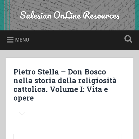
Skip
to
Salesian OnLine Resources
Search
content
MENU
Pietro Stella – Don Bosco
nella storia della religiosità
cattolica. Volume I: Vita e
opere