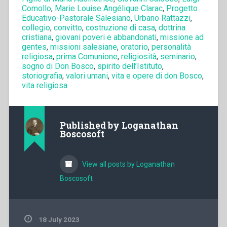
Comollo
,
Marie Louise Angélique Clarac
,
Progetto
Educativo-Pastorale Salesiano
,
Urbano Rattazzi
,
collegio
,
convitto
,
costruzione di casa
,
dottrina
cristiana
,
giovani poveri e abbandonati
,
missione ad
gentes
,
missioni salesiane
,
oratorio
,
personalità
religiosa
,
prima Comunione
,
religiosità
,
seminario
,
sogno di Don Bosco
,
spirito dell’Istituto
,
storiografia
,
valori umani
,
vita e opere di don Bosco
,
vita religiosa
Published by
Loganathan
Boscosoft
View all posts by Loganathan
Boscosoft
18 July 2023