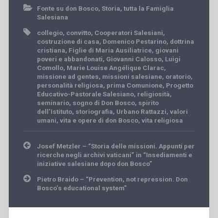
Fonte su don Bosco
,
Storia
,
tutta la Famiglia
Salesiana
collegio
,
convitto
,
Cooperatori Salesiani
,
costruzione di casa
,
Domenico Pestarino
,
dottrina
cristiana
,
Figlie di Maria Ausiliatrice
,
giovani
poveri e abbandonati
,
Giovanni Calosso
,
Luigi
Comollo
,
Marie Louise Angélique Clarac
,
missione ad gentes
,
missioni salesiane
,
oratorio
,
personalità religiosa
,
prima Comunione
,
Progetto
Educativo-Pastorale Salesiano
,
religiosità
,
seminario
,
sogno di Don Bosco
,
spirito
dell’Istituto
,
storiografia
,
Urbano Rattazzi
,
valori
umani
,
vita e opere di don Bosco
,
vita religiosa
Post
Josef Metzler – “Storia delle missioni. Appunti per
navigation
ricerche negli archivi vaticani” in “Insediamenti e
iniziative salesiane dopo don Bosco”
Pietro Braido – “Prevention, not repression. Don
Bosco’s educational system”