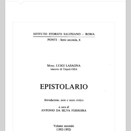
Ferreira.
Volume
terzo
(1892-
1895)”