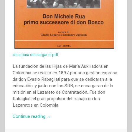
clica para descargar el pdf
La fundación de las Hijas de María Auxiliadora en
Colombia se realizó en 1897 por una gestión expresa
da don Evasio Rabagliati para que se dedicaran a la
educación, y junto con los SDB, se encargaran de la
misión en el Lazareto de Contratación. Fue don
Rabagliati el gran propulsor del trabajo en los
Lazaretos en Colombia.
“Vilma
Continue reading
→
Parra
Pérrez