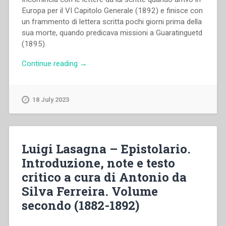
Europa per il VI Capitolo Generale (1892) e finisce con
un frammento di lettera scritta pochi giorni prima della
sua morte, quando predicava missioni a Guaratinguetd
(1895).
“Luigi
Continue reading
→
Lasagna
–
Epistolario.
18 July 2023
Introduzione,
note
e
testo
Luigi Lasagna – Epistolario.
critico
Introduzione, note e testo
a
critico a cura di Antonio da
cura
di
Silva Ferreira. Volume
Antonio
secondo (1882-1892)
da
Silva