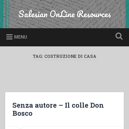
Skip
to
Salesian OnLine Resources
Search
content
MENU
TAG:
COSTRUZIONE DI CASA
Senza autore – Il colle Don
Bosco