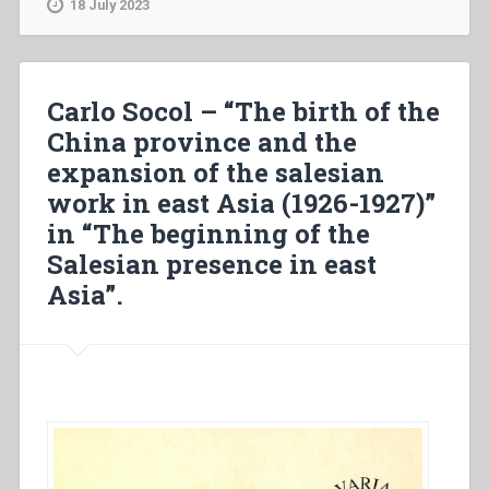
18 July 2023
Introduzione,
note
e
testo
Carlo Socol – “The birth of the
critico
China province and the
a
expansion of the salesian
cura
di
work in east Asia (1926-1927)”
Antonio
in “The beginning of the
da
Salesian presence in east
Silva
Ferreira.
Asia”.
Volume
secondo
(1882-
1892)”