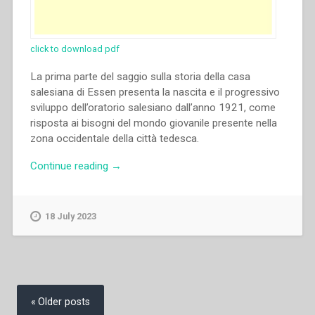
click to download pdf
La prima parte del saggio sulla storia della casa
salesiana di Essen presenta la nascita e il progressivo
sviluppo dell’oratorio salesiano dall’anno 1921, come
risposta ai bisogni del mondo giovanile presente nella
zona occidentale della città tedesca.
“Johannes
Continue reading
→
Wielgoß
–
Das
18 July 2023
Haus
der
Salesianer
Don
Posts
Boscos
navigation
Older posts
in