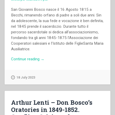
San Giovanni Bosco nasce il 16 Agosto 1815 a
Becchi, rimanendo orfano di padre a soli due anni. Sin
da adolescente, la sua fede e vocazione è ben definita,
nel 1845 prende il sacerdozio. Durante tutto il
percorso sacerdotale si dedica all’associazionismo,
fondando tra gli anni 1845-1875 l’Associazione dei
Cooperatori salesiani e l’Istituto delle FiglieSanta Maria
Ausiliatrice.
“Senza
Continue reading
→
autore
–
Il
18 July 2023
colle
Don
Bosco”
Arthur Lenti – Don Bosco’s
Oratories in 1849-1852.