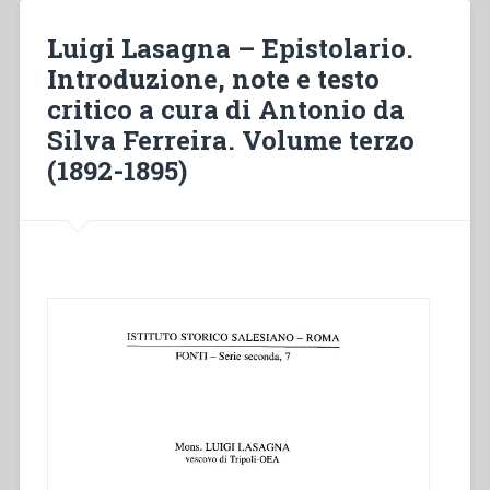
storia
della
Luigi Lasagna – Epistolario.
religiosità
Introduzione, note e testo
cattolica.
critico a cura di Antonio da
Volume
I:
Silva Ferreira. Volume terzo
Vita
(1892-1895)
e
opere”