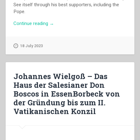
See itself through his best supporters, including the
Pope.
“Giovanni
Continue reading
→
Bosco
–
Recourse
18 July 2023
to
public
charity”
Johannes Wielgoß – Das
Haus der Salesianer Don
Boscos in EssenBorbeck von
der Gründung bis zum II.
Vatikanischen Konzil