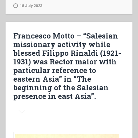
–
18 July 2023
“La
obra
de
las
Francesco Motto – “Salesian
Hijas
missionary activity while
de
blessed Filippo Rinaldi (1921-
María
Auxiliadora
1931) was Rector maior with
en
particular reference to
Colombia
eastern Asia” in “The
durante
el
beginning of the Salesian
rectorado
presence in east Asia”.
de
don
Miguel
Rua
(1897-
1910)”,