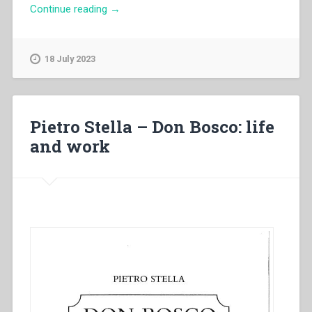
“Arthur
Continue reading
→
Lenti
–
Don
18 July 2023
Bosco’s
Oratories
in
1849-
Pietro Stella – Don Bosco: life
1852.
and work
Conflict,
Crisis
and
Resolution”