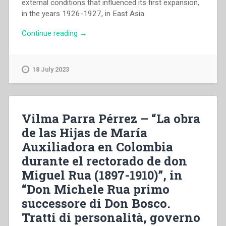
external conditions that influenced its first expansion,
in the years 1926-1927, in East Asia.
“Carlo
Continue reading
→
Socol
–
“The
18 July 2023
birth
of
the
China
Vilma Parra Pérrez – “La obra
province
de las Hijas de María
and
Auxiliadora en Colombia
the
expansion
durante el rectorado de don
of
Miguel Rua (1897-1910)”, in
the
“Don Michele Rua primo
salesian
work
successore di Don Bosco.
in
Tratti di personalità, governo
east