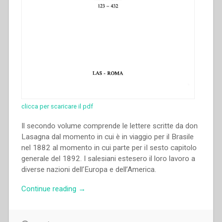
clicca per scaricare il pdf
Il secondo volume comprende le lettere scritte da don
Lasagna dal momento in cui è in viaggio per il Brasile
nel 1882 al momento in cui parte per iI sesto capitolo
generale del 1892. I salesiani estesero il loro lavoro a
diverse nazioni dell’Europa e dell’America.
“Luigi
Continue reading
→
Lasagna
–
Epistolario.