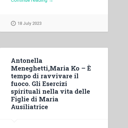
Cuva
–
Il
18 July 2023
Calendario
e
il
Proprio
salesiani.
Antonella
Rassegna
Meneghetti,Maria Ko – È
cronistorica”
tempo di ravvivare il
fuoco. Gli Esercizi
spirituali nella vita delle
Figlie di Maria
Ausiliatrice