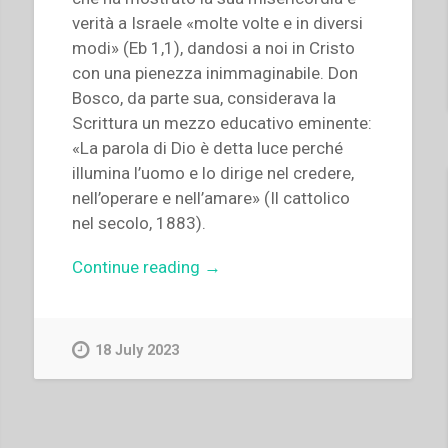
verità a Israele «molte volte e in diversi
modi» (Eb 1,1), dandosi a noi in Cristo
con una pienezza inimmaginabile. Don
Bosco, da parte sua, considerava la
Scrittura un mezzo educativo eminente:
«La parola di Dio è detta luce perché
illumina l’uomo e lo dirige nel credere,
nell’operare e nell’amare» (Il cattolico
nel secolo, 1883).
“Corrado
Continue reading
→
Pastore,Fabio
Pasqualetti,Gianfranco
Venturi,Joseph
18 July 2023
Boenzi,Juan
Picca,Maria
Ko
Ha