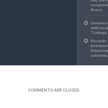
vita
,
vita 
vocazione
Bosco
Post
Severino D
navigation
della voc
“Colloqui 
Riccardo 
formazion
Relazione”
salesiana,
COMMENTS ARE CLOSED.