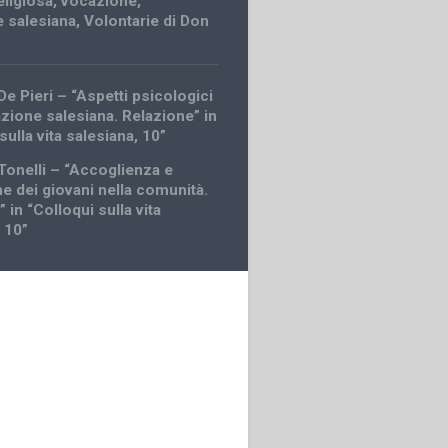
religiosa
,
vocazione
,
 salesiana
,
Volontarie di Don
e Pieri – “Aspetti psicologici
azione salesiana. Relazione” in
sulla vita salesiana, 10”
Tonelli – “Accoglienza e
e dei giovani nella comunità.
 in “Colloqui sulla vita
 10”