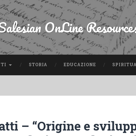
Salesian OnLine Resource
NTI
STORIA
EDUCAZIONE
SPIRITU
tti – “Origine e svilupp