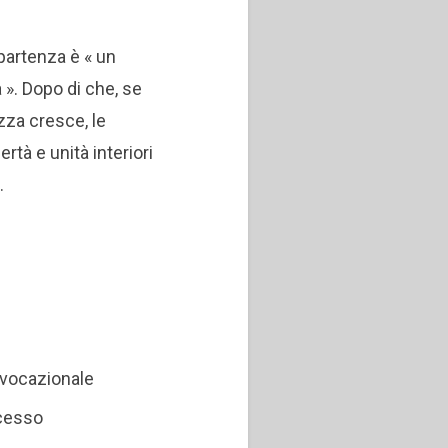
partenza è « un
». Dopo di che, se
zza cresce, le
ertà e unità interiori
.
 vocazionale
ocesso