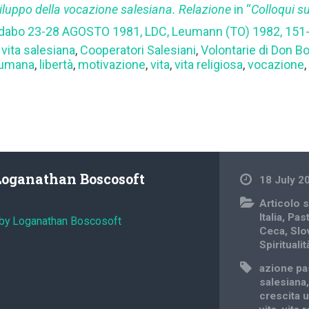
viluppo della vocazione salesiana. Relazione
in “
Colloqui su
bidabo 23-28 AGOSTO 1981, LDC, Leumann (TO) 1982, 151
 vita salesiana
,
Cooperatori Salesiani
,
Volontarie di Don B
 umana
,
libertà
,
motivazione
,
vita
,
vita religiosa
,
vocazione
Loganathan Boscosoft
18 July 2
Articolo s
Italia
,
Past
 by Loganathan Boscosoft
Ceca
,
Slo
Spiritualit
azione pa
salesiana
crescita 