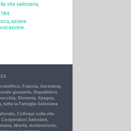
lla vita salesiana,
-184.
osco
,
azione
,
vocazione
023
cientifico
,
Francia
,
Germania
,
orale giovanile
,
Repubblica
vacchia
,
Slovenia
,
Spagna
,
à
,
tutta la Famiglia Salesiana
storale
,
Colloqui sulla vita
,
Cooperatori Salesiani
,
umana
,
libertà
,
motivazione
,