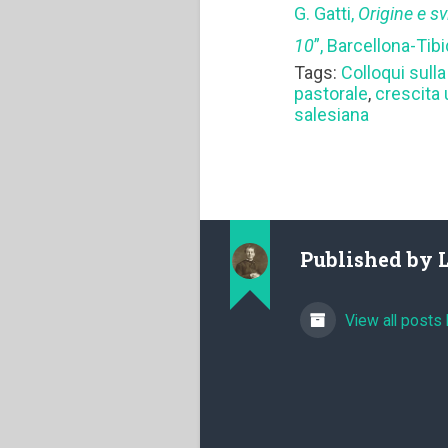
G. Gatti,
Origine e s
10
”, Barcellona-Ti
Tags:
Colloqui sulla
pastorale
,
crescita
salesiana
Published by
View all posts