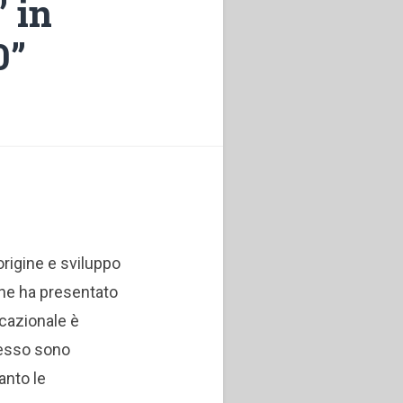
” in
0”
 origine e sviluppo
che ha presentato
cazionale è
n esso sono
anto le