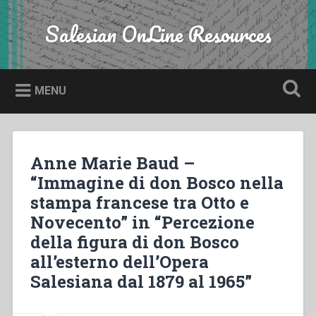
Skip
to
Salesian OnLine Resources
Search
content
MENU
Anne Marie Baud –
“Immagine di don Bosco nella
stampa francese tra Otto e
Novecento” in “Percezione
della figura di don Bosco
all’esterno dell’Opera
Salesiana dal 1879 al 1965”