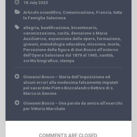
18 July 2023
Articolo scientifico
,
Comunicazione
,
Francia
,
tutta
la Famiglia Salesiana
allegria
,
beatificazione
,
bicentenario
,
canonizzazione
,
carità
,
devozione a Maria
Ausiliatrice
,
espansione delle opere
,
formazione
,
giovani
,
metodologia educativa
,
missione
,
morte
,
Percezione della figura di don Bosco all'esterno
dell'Opera Salesiana dal 1879 al 1965
,
santità
,
scritto biografico
,
stampa
Post
Giovanni Bosco – Storia dell’Inquisizione ed
navigation
alcuni errori alla medesima falsamente imputati
pel sacerdote Pietro Boccalandro Rettore di s.
Marco in Genova
Giovanni Bosco – Una parola da amico all’esercito
per Vittorio Marchale
COMMENTS ARE CLOSED.