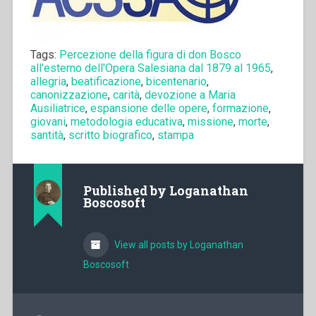
Tags:
Percezione della figura di don Bosco
all'esterno dell'Opera Salesiana dal 1879 al 1965
,
allegria
,
beatificazione
,
bicentenario
,
canonizzazione
,
carità
,
devozione a Maria
Ausiliatrice
,
espansione delle opere
,
formazione
,
giovani
,
metodologia educativa
,
missione
,
morte
,
santità
,
scritto biografico
,
stampa
Published by
Loganathan
Boscosoft
View all posts by Loganathan
Boscosoft