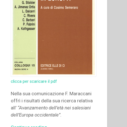
clicca per scaricare il pdf
Nella sua comunicazione F. Maraccani
offrì i risultati della sua ricerca relativa
all’
“Avanzamento dell’età nei salesiani
dell’Europa occidentale”.
“Francesco