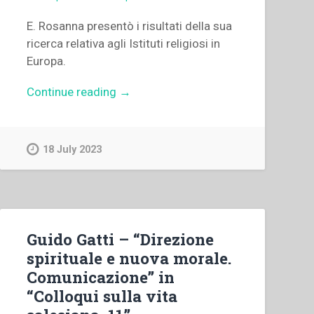
E. Rosanna presentò i risultati della sua
ricerca relativa agli Istituti religiosi in
Europa.
“Enrica
Continue reading
→
Rosanna
–
“L’invecchiamento
18 July 2023
degli
istituti
religiosi
in
Europa”
Guido Gatti – “Direzione
in
spirituale e nuova morale.
“Colloqui
Comunicazione” in
sulla
“Colloqui sulla vita
vita