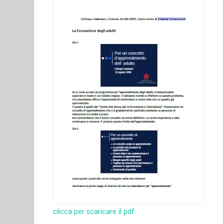
sulla
vita
salesiana,
12””
clicca per scaricare il pdf