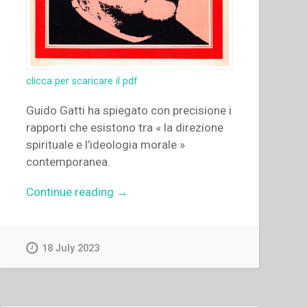
clicca per scaricare il pdf
Guido Gatti ha spiegato con precisione i
rapporti che esistono tra « la direzione
spirituale e l’ideologia morale »
contemporanea.
“Guido
Continue reading
→
Gatti
–
“Direzione
18 July 2023
spirituale
e
nuova