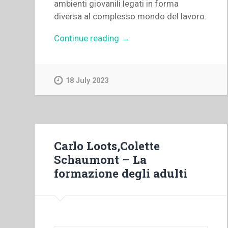
ambienti giovanili legati in forma
diversa al complesso mondo del lavoro.
“Jean-
Continue reading
→
Marie
Petitclerc
–
18 July 2023
“Incidenza
della
crisi
economica
sui
Carlo Loots,Colette
progetti
Schaumont – La
di
formazione degli adulti
formazione.
Relazione”
in
“Colloqui