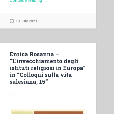
Continue reading
→
Maraccani
–
“Avanzamento
18 July 2023
dell’età
nei
salesiani
dell’Europa
occidentale”
Enrica Rosanna –
in
“L’invecchiamento degli
“Colloqui
istituti religiosi in Europa”
sulla
in “Colloqui sulla vita
vita
salesiana, 15”
salesiana,
15””