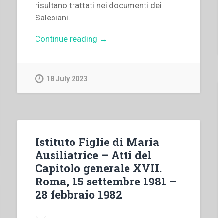
risultano trattati nei documenti dei
Salesiani.
“Ramón
Continue reading
→
Alberdi
–
“Il
18 July 2023
problema
dell’invecchiamento
e
dell’anziano
nei
Istituto Figlie di Maria
documenti
Ausiliatrice – Atti del
salesiani”
Capitolo generale XVII.
in
Roma, 15 settembre 1981 –
“Colloqui
28 febbraio 1982
sulla
vita