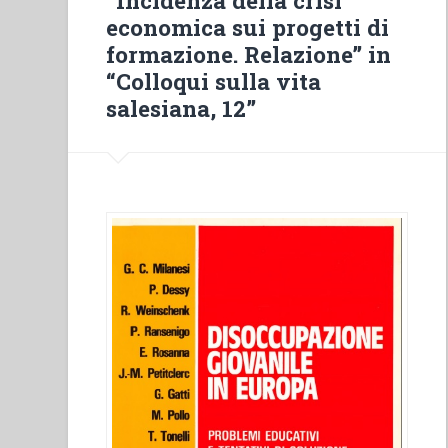
“Incidenza della crisi
Don
economica sui progetti di
Bosco”
formazione. Relazione” in
“Colloqui sulla vita
salesiana, 12”