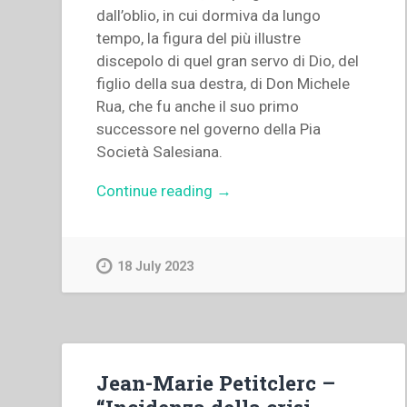
dall’oblio, in cui dormiva da lungo
tempo, la figura del più illustre
discepolo di quel gran servo di Dio, del
figlio della sua destra, di Don Michele
Rua, che fu anche il suo primo
successore nel governo della Pia
Società Salesiana.
“Augustin
Continue reading
→
Auffray
–
Don
18 July 2023
Michele
Rua
primo
successore
del
Jean-Marie Petitclerc –
Beato