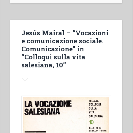
–
Atti
del
Capitolo
Jesús Mairal – “Vocazioni
generale
e comunicazione sociale.
XVII.
Comunicazione” in
Roma,
“Colloqui sulla vita
15
salesiana, 10”
settembre
1981
–
28
febbraio
1982”