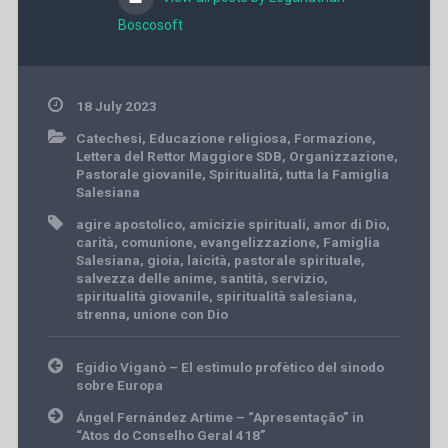
Boscosoft
18 July 2023
Catechesi
,
Educazione religiosa
,
Formazione
,
Lettera del Rettor Maggiore SDB
,
Organizzazione
,
Pastorale giovanile
,
Spiritualità
,
tutta la Famiglia
Salesiana
agire apostolico
,
amicizie spirituali
,
amor di Dio
,
carità
,
comunione
,
evangelizzazione
,
Famiglia
Salesiana
,
gioia
,
laicità
,
pastorale spirituale
,
salvezza delle anime
,
santità
,
servizio
,
spiritualità giovanile
,
spiritualità salesiana
,
strenna
,
unione con Dio
Post
Egidio Viganò – El estìmulo profètico del sìnodo
navigation
sobre Europa
Ángel Fernández Artime – “Apresentação” in
“Atos do Conselho Geral 418”