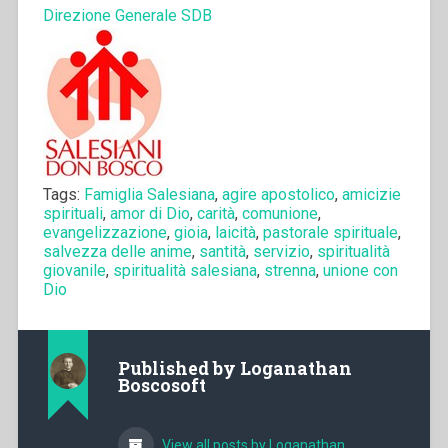
Direzione Generale SDB
Tags:
Famiglia Salesiana
,
agire apostolico
,
amicizie
spirituali
,
amor di Dio
,
carità
,
comunione
,
evangelizzazione
,
gioia
,
laicità
,
pastorale spirituale
,
salvezza delle anime
,
santità
,
servizio
,
spiritualità
giovanile
,
spiritualità salesiana
,
strenna
,
unione con
Dio
Published by
Loganathan
Boscosoft
View all posts by Loganathan