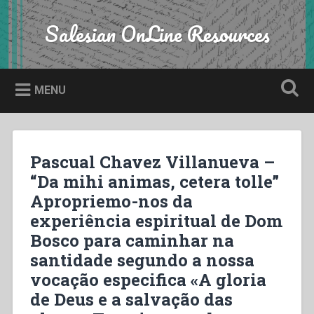
Skip
to
Salesian OnLine Resources
Search
content
MENU
Pascual Chavez Villanueva –
“Da mihi animas, cetera tolle”
Apropriemo-nos da
experiência espiritual de Dom
Bosco para caminhar na
santidade segundo a nossa
vocação especifica «A gloria
de Deus e a salvação das