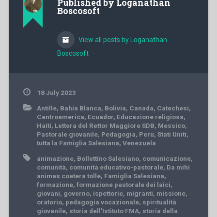
Published by
Loganathan
Boscosoft
View all posts by Loganathan
Boscosoft
18 July 2023
Antille
,
Bahía Blanca
,
Bolivia
,
Canada
,
Catechesi
,
Centroamerica
,
Ecuador
,
Educazione religiosa
,
Haiti
,
Lettera del Rettor Maggiore SDB
,
Messico
,
Pastorale giovanile
,
Pedagogia
,
Perù
,
Stati Uniti
,
tutta la Famiglia Salesiana
,
Venezuela
animazione
,
Bollettino Salesiano
,
comunicazione
,
comunità
,
comunità educativo-pastorale
,
Da mihi
animas coetera tolle
,
Famiglia Salesiana
,
formazione
,
formazione pastorale dei laici
,
giovani
,
governo
,
ispettorie
,
migranti
,
missione
,
oratorio
,
pedagogia vocazionale
,
spiritualità
giovanile
,
storia dell'Istituto FMA
,
storia della