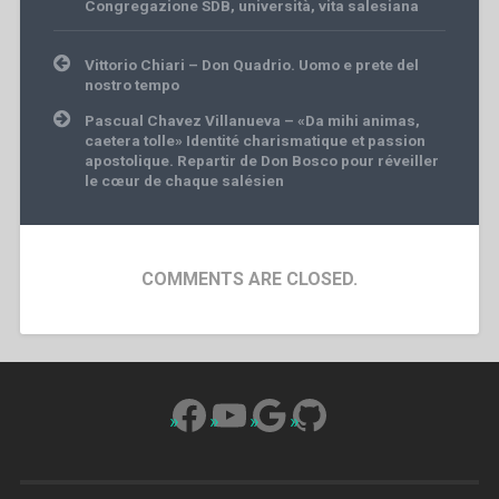
Congregazione SDB
,
università
,
vita salesiana
Post
Vittorio Chiari – Don Quadrio. Uomo e prete del
navigation
nostro tempo
Pascual Chavez Villanueva – «Da mihi animas,
caetera tolle» Identité charismatique et passion
apostolique. Repartir de Don Bosco pour réveiller
le cœur de chaque salésien
COMMENTS ARE CLOSED.
Facebook
YouTube
Google
GitHub