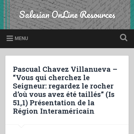
Skip
to
Salesian OnLine Resources
Search
content
MENU
Pascual Chavez Villanueva –
“Vous qui cherchez le
Seigneur: regardez le rocher
d’où vous avez été taillés” (Is
51,1) Présentation de la
Région Interaméricain