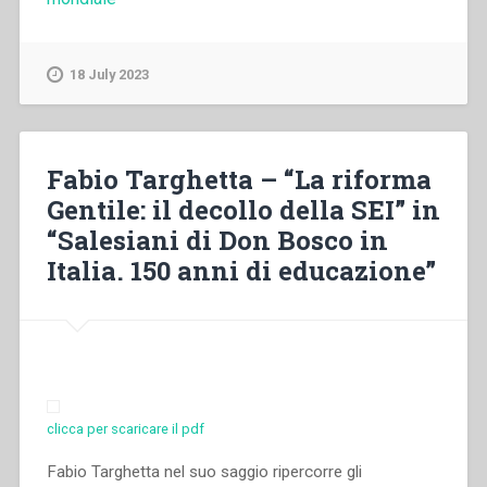
Salesiani
nell’Italia
lacerata
18 July 2023
dalla
guerra
(1940-
1945)
Fabio Targhetta – “La riforma
–
Gentile: il decollo della SEI” in
Le
case
“Salesiani di Don Bosco in
del
Italia. 150 anni di educazione”
Piemonte”
in
“Salesiani
di
Don
Bosco
in
clicca per scaricare il pdf
Italia.
150
Fabio Targhetta nel suo saggio ripercorre gli