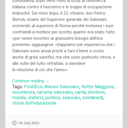
concludeva, dopo venti mesi di lotta, la resistenza
italiana contro il fascismo e le truppe di occupazione
tedesche. Sei mesi dopo, il 22 ottobre, don Pietro
Berruti, vicario del Superiore generale dei Salesiani,
scrivendo al superiore di Roma perché invitasse i suoi
confratelli a mettere per iscritto quanto era stato fatto
«per venire incontro ai gravissimi bisogni dell’ora
presente» aggiungeva: «Sappiamo per esperienza che i
Salesiani sono assai pronti a fare il bene a costo
anche di gravi sacrifici, ma che sono piuttosto ritrosi, e
alle volte del tutto refrattari, a stendere
la relazione di ciò che fanno».
“Francesco
Continue reading
→
Tags:
Pontificio Ateneo Salesiano
,
Rettor Maggiore
,
Motto
assistenza
,
carisma salesiano
,
carità
,
direttore
,
–
morale
,
oratorio
,
politica
,
salesiani
,
solidarietà
,
Storia
storia dell'educazione
di
un
proclama.
18 July 2023
Milano