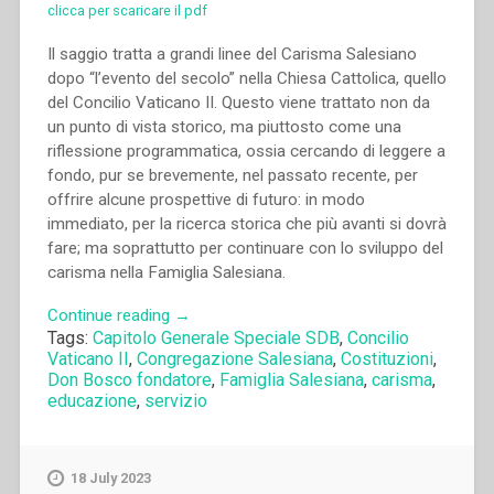
clicca per scaricare il pdf
Il saggio tratta a grandi linee del Carisma Salesiano
dopo “l’evento del secolo” nella Chiesa Cattolica, quello
del Concilio Vaticano II. Questo viene trattato non da
un punto di vista storico, ma piuttosto come una
riflessione programmatica, ossia cercando di leggere a
fondo, pur se brevemente, nel passato recente, per
offrire alcune prospettive di futuro: in modo
immediato, per la ricerca storica che più avanti si dovrà
fare; ma soprattutto per continuare con lo sviluppo del
carisma nella Famiglia Salesiana.
“Ángel
Continue reading
→
Tags:
Capitolo Generale Speciale SDB
,
Concilio
Fernández
Vaticano II
,
Congregazione Salesiana
,
Costituzioni
,
Artime
Don Bosco fondatore
,
Famiglia Salesiana
,
carisma
,
–
educazione
,
servizio
“Futuro
del
carisma
18 July 2023
di