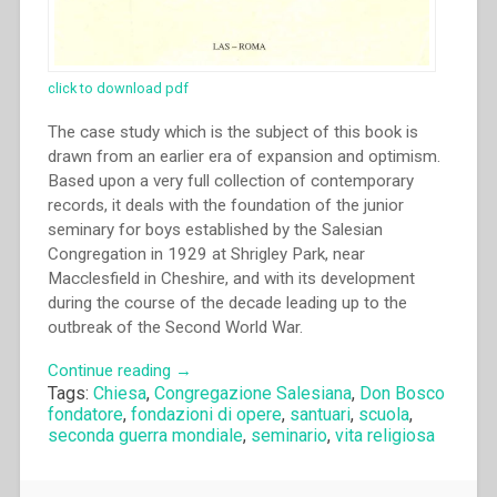
click to download pdf
The case study which is the subject of this book is
drawn from an earlier era of expansion and optimism.
Based upon a very full collection of contemporary
records, it deals with the foundation of the junior
seminary for boys established by the Salesian
Congregation in 1929 at Shrigley Park, near
Macclesfield in Cheshire, and with its development
during the course of the decade leading up to the
outbreak of the Second World War.
“Peter
Continue reading
→
Tags:
Chiesa
,
Congregazione Salesiana
,
Don Bosco
Roebuck
fondatore
,
fondazioni di opere
,
santuari
,
scuola
,
–
seconda guerra mondiale
,
seminario
,
vita religiosa
The
Foundation
Decade