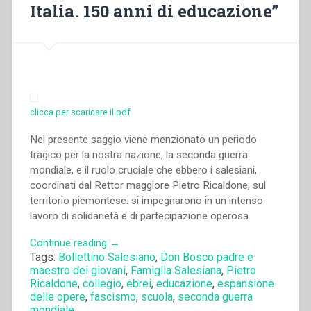
Italia. 150 anni di educazione”
fino
alla
metà
del
secolo
XX.
Atti
clicca per scaricare il pdf
del
Congresso
Nel presente saggio viene menzionato un periodo
internazionale
tragico per la nostra nazione, la seconda guerra
di
mondiale, e il ruolo cruciale che ebbero i salesiani,
Storia
coordinati dal Rettor maggiore Pietro Ricaldone, sul
Salesiana
territorio piemontese: si impegnarono in un intenso
Roma,
lavoro di solidarietà e di partecipazione operosa.
19-
“Aldo
Continue reading
→
23
Tags:
Bollettino Salesiano
,
Don Bosco padre e
Giraudo
novembre
maestro dei giovani
,
Famiglia Salesiana
,
Pietro
–
2014””
Ricaldone
,
collegio
,
ebrei
,
educazione
,
espansione
“L’apporto
delle opere
,
fascismo
,
scuola
,
seconda guerra
dei
mondiale