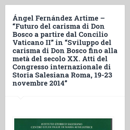
prima
del
Ángel Fernández Artime –
1950.
Dieci
“Futuro del carisma di Don
spunti
Bosco a partire dal Concilio
di
Vaticano II” in “Sviluppo del
riflessione”
carisma di Don Bosco fino alla
in
“Sviluppo
metà del secolo XX. Atti del
del
Congresso internazionale di
carisma
Storia Salesiana Roma, 19-23
di
Don
novembre 2014”
Bosco
fino
alla
metà
del
secolo
XX.