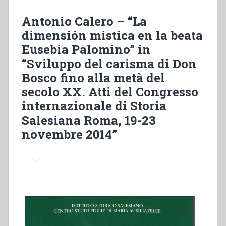
in
Antonio Calero – “La
“Salesiani
di
dimensión mistica en la beata
Don
Eusebia Palomino” in
Bosco
“Sviluppo del carisma di Don
in
Bosco fino alla metà del
Italia.
150
secolo XX. Atti del Congresso
anni
internazionale di Storia
di
Salesiana Roma, 19-23
educazione””
novembre 2014”