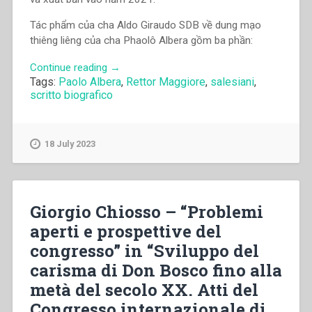
Tác phẩm của cha Aldo Giraudo SDB về dung mạo
thiêng liêng của cha Phaolô Albera gồm ba phần:
“Aldo
Continue reading
→
Tags:
Paolo Albera
,
Rettor Maggiore
,
salesiani
,
Giraudo,Phạm
scritto biografico
Đình
Phước
–
Cha
18 July 2023
Phaolô
Albera:
Một
dung
Giorgio Chiosso – “Problemi
mạo
aperti e prospettive del
thiêng
congresso” in “Sviluppo del
liêng”
carisma di Don Bosco fino alla
metà del secolo XX. Atti del
Congresso internazionale di