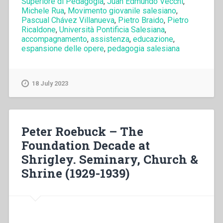
Superiore di Pedagogia
,
Juan Edmundo Vecchi
,
Pedagogia
Michele Rua
,
Movimento giovanile salesiano
,
salesiana
Pascual Chávez Villanueva
,
Pietro Braido
,
Pietro
dopo
Ricaldone
,
Università Pontificia Salesiana
,
don
accompagnamento
,
assistenza
,
educazione
,
espansione delle opere
Bosco:
,
pedagogia salesiana
Dalla
prima
generazione
18 July 2023
fino
al
Sinodo
sui
Peter Roebuck – The
giovani
Foundation Decade at
(1888-
Shrigley. Seminary, Church &
2018)”
Shrine (1929-1939)