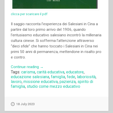
clicca per scaricare il pdf
Il saggio racconta l’esperienza dei Salesiani in Cina a
partire dal loro primo arrivo del 1906, quando
l’entusiasmo educativo salesiano incontrò la millenaria
cultura cinese. Si sofferma l’attenzione attraverso
“dieci sfide” che hanno toccato i Salesiani in Cina nei
primi 50 anni di permanenza, mettendone in risalto pro
e contro.
“Michele
Continue reading
→
Tags:
carisma
,
carità educativa
,
educatore
,
Ferrero
educazione salesiana
,
famiglia
,
fede
,
laboriosità
,
–
lavoro
,
missione educativa
,
pazienza
,
spirito di
“Esperienze
famiglia
,
studio come mezzo educativo
educative
salesiane
significative
18 July 2023
in
Cina