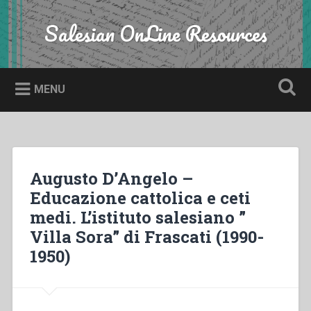
Skip
to
Salesian OnLine Resources
Search
content
MENU
Augusto D’Angelo –
Educazione cattolica e ceti
medi. L’istituto salesiano ”
Villa Sora” di Frascati (1990-
1950)