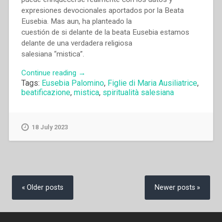
expresiones devocionales aportados por la Beata
Eusebia. Mas aun, ha planteado la
cuestión de si delante de la beata Eusebia estamos
delante de una verdadera religiosa
salesiana “mistica”.
“Antonio
Continue reading
→
Tags:
Eusebia Palomino
,
Figlie di Maria Ausiliatrice
,
Calero
beatificazione
,
mistica
,
spiritualità salesiana
–
“La
dimensión
mistica
18 July 2023
en
la
beata
Eusebia
Posts
Palomino”
navigation
Older posts
Newer posts
in
“Sviluppo
del