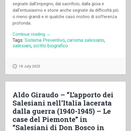
segnate dall’impegno, dal sacrificio, dalla gioia e
dall’entusiasmo e storie anche segnate da difficoltà più
o meno grandi e in qualche caso motivo di sofferenza
profonda.
“Giorgio
Continue reading
→
Tags:
Sistema Preventivo
,
carisma salesiano
,
Chiosso
salesiani
,
scritto biografico
–
“Problemi
aperti
e
18 July 2023
prospettive
del
congresso”
in
Aldo Giraudo – “L’apporto dei
“Sviluppo
Salesiani nell’Italia lacerata
del
dalla guerra (1940-1945) – Le
carisma
case del Piemonte” in
di
Don
“Salesiani di Don Bosco in
Bosco