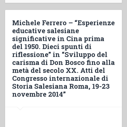
25
aprile
1945:
Michele Ferrero – “Esperienze
appuntamento
dai
educative salesiane
Salesiani”
significative in Cina prima
del 1950. Dieci spunti di
riflessione” in “Sviluppo del
carisma di Don Bosco fino alla
metà del secolo XX. Atti del
Congresso internazionale di
Storia Salesiana Roma, 19-23
novembre 2014”