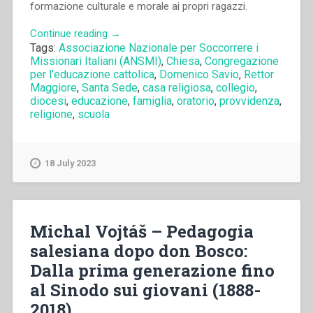
formazione culturale e morale ai propri ragazzi.
“Augusto
Continue reading
→
Tags:
Associazione Nazionale per Soccorrere i
D’Angelo
Missionari Italiani (ANSMI)
,
Chiesa
,
Congregazione
–
per l’educazione cattolica
,
Domenico Savio
,
Rettor
Educazione
Maggiore
,
Santa Sede
,
casa religiosa
,
collegio
,
cattolica
diocesi
,
educazione
,
famiglia
,
oratorio
,
provvidenza
,
e
religione
,
scuola
ceti
medi.
L’istituto
18 July 2023
salesiano
”
Villa
Sora”
Michal Vojtáš – Pedagogia
di
salesiana dopo don Bosco:
Frascati
(1990-
Dalla prima generazione fino
1950)”
al Sinodo sui giovani (1888-
2018)