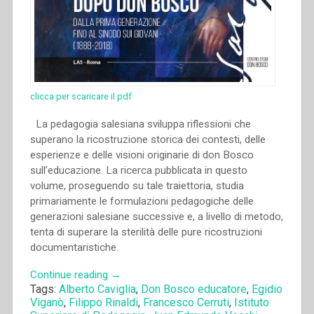
clicca per scaricare il pdf
La pedagogia salesiana sviluppa riflessioni che
superano la ricostruzione storica dei contesti, delle
esperienze e delle visioni originarie di don Bosco
sull’educazione. La ricerca pubblicata in questo
volume, proseguendo su tale traiettoria, studia
primariamente le formulazioni pedagogiche delle
generazioni salesiane successive e, a livello di metodo,
tenta di superare la sterilità delle pure ricostruzioni
documentaristiche.
“Michal
Continue reading
→
Tags:
Alberto Caviglia
,
Don Bosco educatore
,
Egidio
Vojtáš
Viganò
,
Filippo Rinaldi
,
Francesco Cerruti
,
Istituto
–