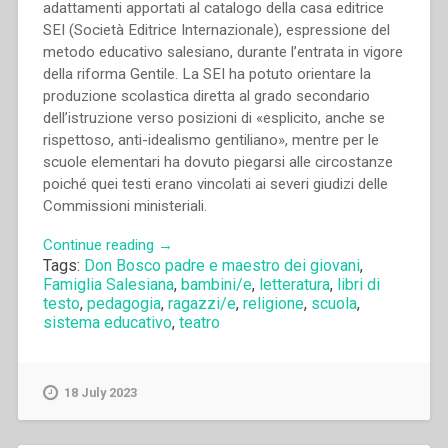
anni
adattamenti apportati al catalogo della casa editrice
di
SEI (Società Editrice Internazionale), espressione del
educazione””
metodo educativo salesiano, durante l’entrata in vigore
della riforma Gentile. La SEI ha potuto orientare la
produzione scolastica diretta al grado secondario
dell’istruzione verso posizioni di «esplicito, anche se
rispettoso, anti-idealismo gentiliano», mentre per le
scuole elementari ha dovuto piegarsi alle circostanze
poiché quei testi erano vincolati ai severi giudizi delle
Commissioni ministeriali.
“Fabio
Continue reading
→
Tags:
Don Bosco padre e maestro dei giovani
,
Targhetta
Famiglia Salesiana
,
bambini/e
,
letteratura
,
libri di
–
testo
,
pedagogia
,
ragazzi/e
,
religione
,
scuola
,
“La
sistema educativo
,
teatro
riforma
Gentile:
il
18 July 2023
decollo
della
SEI”