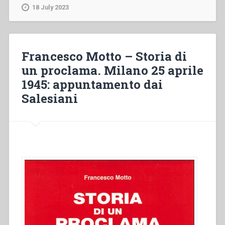
18 July 2023
at
Shrigley.
Seminary,
Church
Francesco Motto – Storia di
&
Shrine
un proclama. Milano 25 aprile
(1929-
1945: appuntamento dai
1939)”
Salesiani