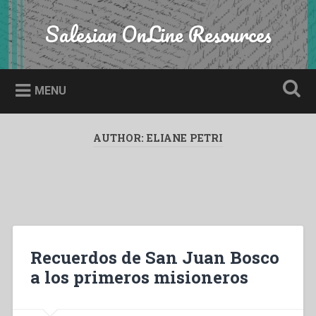
Skip
to
Salesian OnLine Resources
Search
content
MENU
AUTHOR:
ELIANE PETRI
Recuerdos de San Juan Bosco
a los primeros misioneros