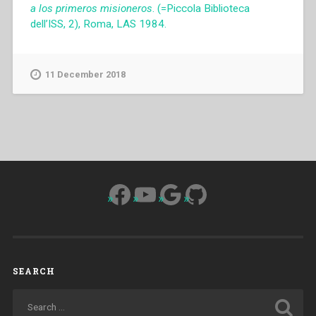
a los primeros misioneros
. (=Piccola Biblioteca
dell’ISS, 2), Roma, LAS 1984.
11 December 2018
Facebook
YouTube
Google
GitHub
SEARCH