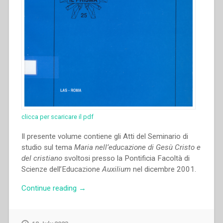
clicca per scaricare il pdf
Il presente volume contiene gli Atti del Seminario di
studio sul tema
Maria nell’educazione di Gesù Cristo e
del cristiano
svoltosi presso la Pontificia Facoltà di
Scienze dell’Educazione
Auxilium
nel dicembre 2001.
“Marcella
Continue reading
→
Farina,Maria
Marchi
–