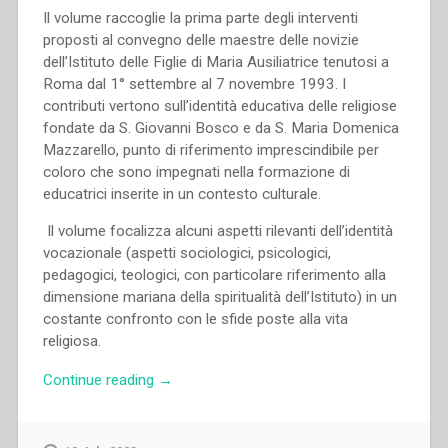
Il volume raccoglie la prima parte degli interventi
proposti al convegno delle maestre delle novizie
dell’Istituto delle Figlie di Maria Ausiliatrice tenutosi a
Roma dal 1° settembre al 7 novembre 1993. I
contributi vertono sull’identità educativa delle religiose
fondate da S. Giovanni Bosco e da S. Maria Domenica
Mazzarello, punto di riferimento imprescindibile per
coloro che sono impegnati nella formazione di
educatrici inserite in un contesto culturale.
Il volume focalizza alcuni aspetti rilevanti dell’identità
vocazionale (aspetti sociologici, psicologici,
pedagogici, teologici, con particolare riferimento alla
dimensione mariana della spiritualità dell’Istituto) in un
costante confronto con le sfide poste alla vita
religiosa.
“Piera
Continue reading
→
Cavaglià,Pina
del
Core