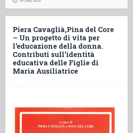
18 July 2023
Maria
nell’educazione
di
Gesù
Piera Cavaglià,Pina del Core
Cristo
– Un progetto di vita per
e
l’educazione della donna.
del
cristiano.
Contributi sull’identità
1.
educativa delle Figlie di
La
Maria Ausiliatrice
pedagogia
interroga
alcune
fonti
biblico-
teologiche”