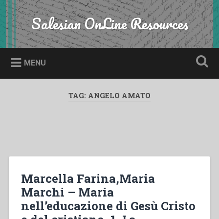
Skip
to
Salesian OnLine Resources
Search
content
MENU
TAG:
ANGELO AMATO
Marcella Farina,Maria
Marchi – Maria
nell’educazione di Gesù Cristo