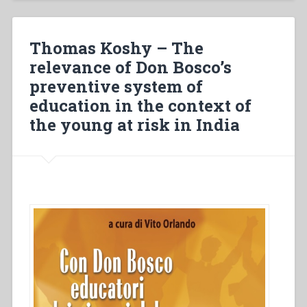
nell’Istituto
delle
Figlie
Thomas Koshy – The
di
relevance of Don Bosco’s
Maria
preventive system of
Ausiliatrice
tra
education in the context of
il
the young at risk in India
1885
e
il
1922.
Orientamenti
generali
a
partire
dai
regolamenti
(1885-
1912)”,