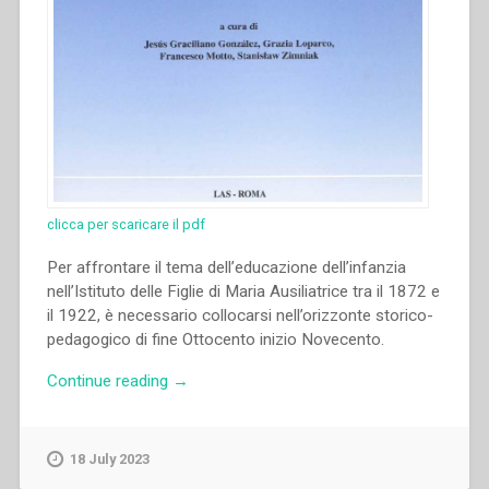
clicca per scaricare il pdf
Per affrontare il tema dell’educazione dell’infanzia
nell’Istituto delle Figlie di Maria Ausiliatrice tra il 1872 e
il 1922, è necessario collocarsi nell’orizzonte storico-
pedagogico di fine Ottocento inizio Novecento.
“Piera
Continue reading
→
Ruffinatto
–
“L’educazione
18 July 2023
dell’infanzia