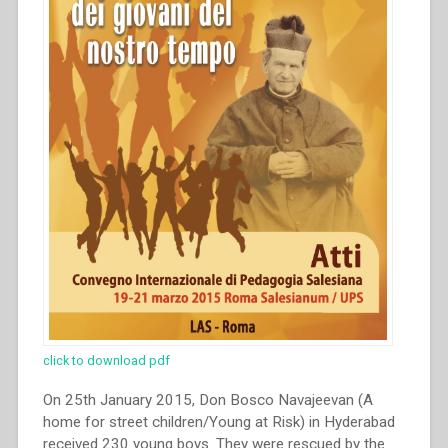
in
“L’educazione
salesiana
dal
1880
al
1922.
Istanze
ed
attuazioni
in
diversi
contesti
Volume
I””
click to download pdf
On 25th January 2015, Don Bosco Navajeevan (A
home for street children/Young at Risk) in Hyderabad
received 230 young boys. They were rescued by the