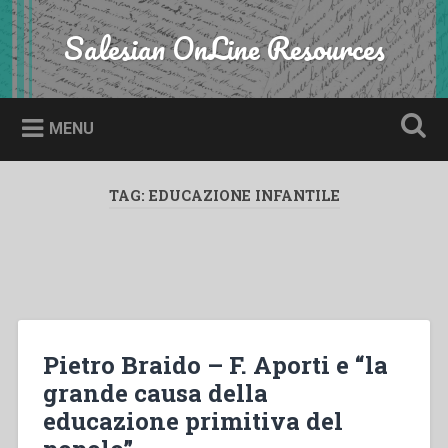
Skip
to
Salesian OnLine Resources
Search
content
MENU
TAG:
EDUCAZIONE INFANTILE
Pietro Braido – F. Aporti e “la
grande causa della
educazione primitiva del