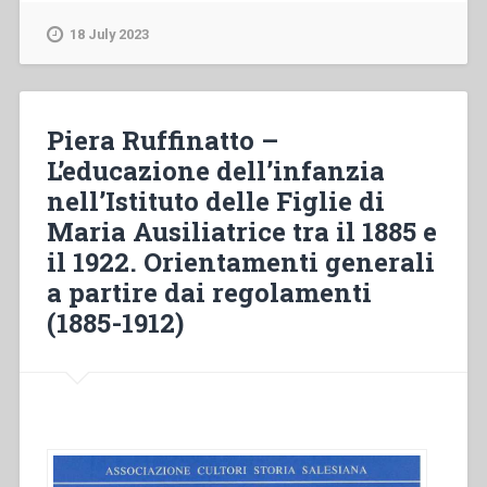
–
The
18 July 2023
relevance
of
Don
Bosco’s
Piera Ruffinatto –
preventive
L’educazione dell’infanzia
system
nell’Istituto delle Figlie di
of
education
Maria Ausiliatrice tra il 1885 e
in
il 1922. Orientamenti generali
the
a partire dai regolamenti
context
of
(1885-1912)
the
young
at
risk
in
India”