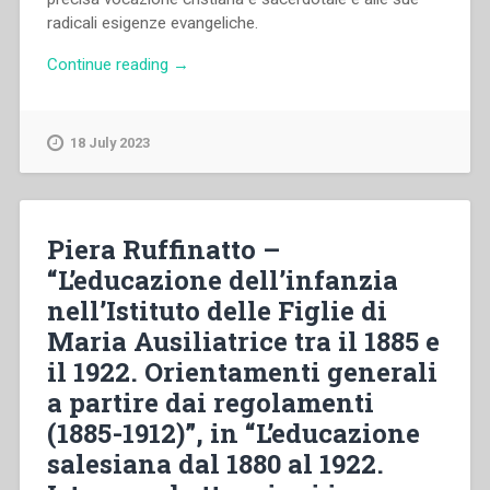
radicali esigenze evangeliche.
“Pietro
Continue reading
→
Braido
–
F.
18 July 2023
Aporti
e
“la
grande
Piera Ruffinatto –
causa
“L’educazione dell’infanzia
della
nell’Istituto delle Figlie di
educazione
primitiva
Maria Ausiliatrice tra il 1885 e
del
il 1922. Orientamenti generali
popolo””
a partire dai regolamenti
(1885-1912)”, in “L’educazione
salesiana dal 1880 al 1922.