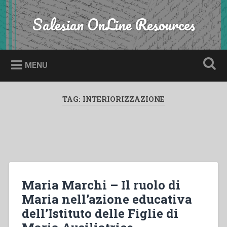
Skip
to
Salesian OnLine Resources
Search
content
MENU
TAG:
INTERIORIZZAZIONE
Maria Marchi – Il ruolo di
Maria nell’azione educativa
dell’Istituto delle Figlie di