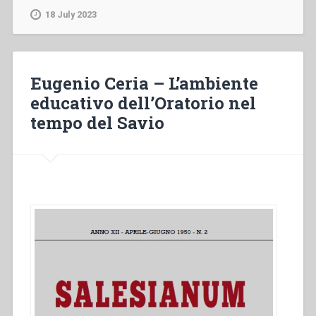
The
18 July 2023
Magna
Carta
of
the
Eugenio Ceria – L’ambiente
Salesian
educativo dell’Oratorio nel
Educational
tempo del Savio
System,
vol.
2”