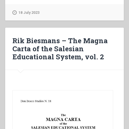
–
Come
18 July 2023
valorizzare
la
dimensione
di
Rik Biesmans – The Magna
religione
Carta of the Salesian
oggi?”
Educational System, vol. 2