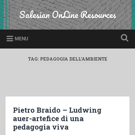
Skip
to
Salesian OnLine Resources
Search
content
MENU
TAG:
PEDAGOGIA DELL’AMBIENTE
Pietro Braido – Ludwing
auer-artefice di una
pedagogia viva