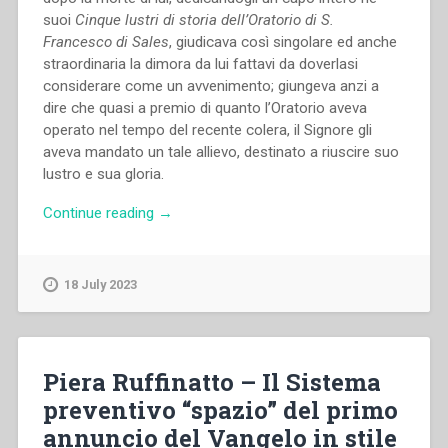
suoi
Cinque lustri di storia dell’Oratorio di S.
Francesco di Sales
, giudicava così singolare ed anche
straordinaria la dimora da lui fattavi da doverlasi
considerare come un avvenimento; giungeva anzi a
dire che quasi a premio di quanto l’Oratorio aveva
operato nel tempo del recente colera, il Signore gli
aveva mandato un tale allievo, destinato a riuscire suo
lustro e sua gloria.
“Eugenio
Continue reading
→
Ceria
–
L’ambiente
18 July 2023
educativo
dell’Oratorio
nel
tempo
Piera Ruffinatto – Il Sistema
del
preventivo “spazio” del primo
Savio”
annuncio del Vangelo in stile