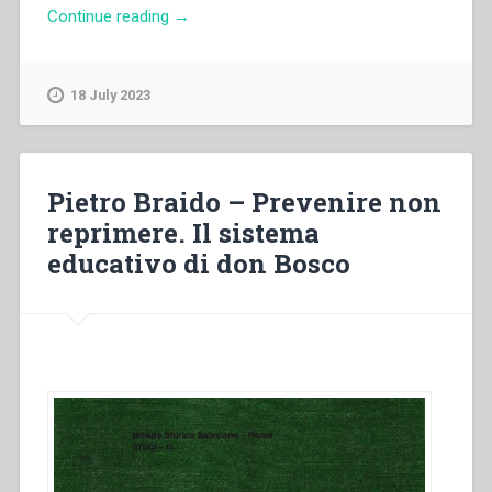
“Pietro
Continue reading
→
Braido
–
“Prevention,
18 July 2023
not
repression.
Don
Bosco’s
Pietro Braido – Prevenire non
educational
reprimere. Il sistema
system””
educativo di don Bosco