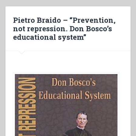
artefice
di
una
Pietro Braido – “Prevention,
pedagogia
not repression. Don Bosco’s
viva”
educational system”