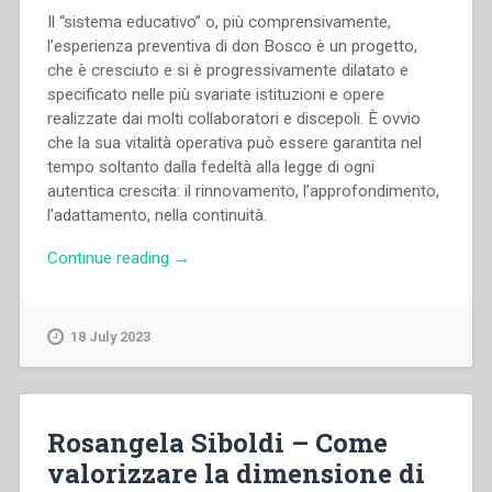
Il “sistema educativo” o, più comprensivamente,
l’esperienza preventiva di don Bosco è un progetto,
che è cresciuto e si è progressivamente dilatato e
specificato nelle più svariate istituzioni e opere
realizzate dai molti collaboratori e discepoli. È ovvio
che la sua vitalità operativa può essere garantita nel
tempo soltanto dalla fedeltà alla legge di ogni
autentica crescita: il rinnovamento, l’approfondimento,
l’adattamento, nella continuità.
“Pietro
Continue reading
→
Braido
–
Prevenire
18 July 2023
non
reprimere.
Il
sistema
Rosangela Siboldi – Come
educativo
valorizzare la dimensione di
di