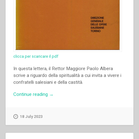
clicca per scaricare il pdf
In questa lettera, il Rettor Maggiore Paolo Albera
scrive a riguardo della spiritualità a cui invita a vivere i
confratelli salesiani e della castità.
“Paolo
Continue reading
→
Albera
–
Sulla
18 July 2023
castità”