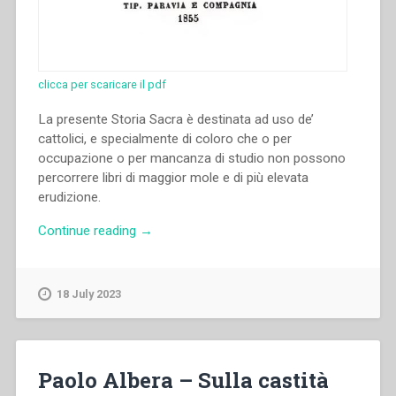
clicca per scaricare il pdf
La presente Storia Sacra è destinata ad uso de’
cattolici, e specialmente di coloro che o per
occupazione o per mancanza di studio non possono
percorrere libri di maggior mole e di più elevata
erudizione.
“Giovanni
Continue reading
→
Bosco
–
Maniera
18 July 2023
facile
per
imparare
la
Paolo Albera – Sulla castità
storia