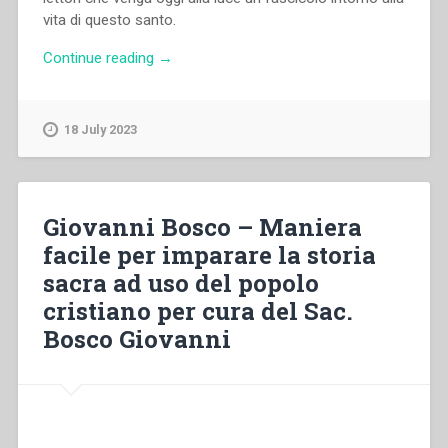
vita di questo santo.
“Giovanni
Continue reading
→
Bosco
–
Vita
18 July 2023
di
s.
Giuseppe
Sposo
Giovanni Bosco – Maniera
di
facile per imparare la storia
Maria
sacra ad uso del popolo
SS.
e
cristiano per cura del Sac.
Padre
Bosco Giovanni
putativo
di
G.
Cristo,
raccolta