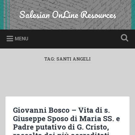
Skip
to
Salesian OnLine Resources
Search
content
MENU
TAG:
SANTI ANGELI
Giovanni Bosco – Vita di s.
Giuseppe Sposo di Maria SS. e
Padre putativo di G. Cristo,