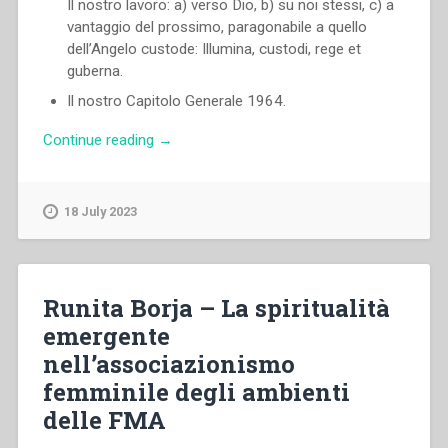
Il nostro lavoro: a) verso Dio, b) su noi stessi, c) a
vantaggio del prossimo, paragonabile a quello
dell’Angelo custode: Illumina, custodi, rege et
guberna.
Il nostro Capitolo Generale 1964.
“Renato
Continue reading
→
Ziggiotti
–
Preghiere
18 July 2023
per
il
Papa,
pellegrino
Runita Borja – La spiritualità
in
emergente
Terra
nell’associazionismo
Santa.
–
femminile degli ambienti
I
delle FMA
due
nuovi