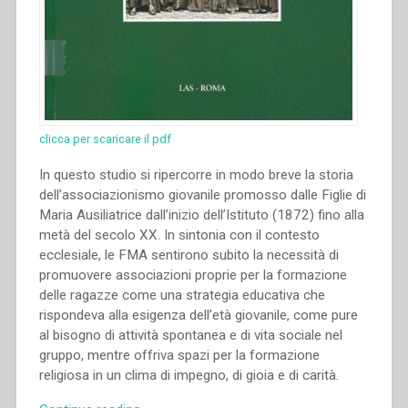
spalle:
lavoro
e
temperanza;
qualche
pensiero
sul
clicca per scaricare il pdf
lavoro:
Dio
In questo studio si ripercorre in modo breve la storia
lavoratore
dell’associazionismo giovanile promosso dalle Figlie di
per
Maria Ausiliatrice dall’inizio dell’Istituto (1872) fino alla
noi.
metà del secolo XX. In sintonia con il contesto
Il
ecclesiale, le FMA sentirono subito la necessità di
nostro
promuovere associazioni proprie per la formazione
lavoro:
delle ragazze come una strategia educativa che
a)
rispondeva alla esigenza dell’età giovanile, come pure
verso
al bisogno di attività spontanea e di vita sociale nel
Dio,
gruppo, mentre offriva spazi per la formazione
b)
religiosa in un clima di impegno, di gioia e di carità.
su