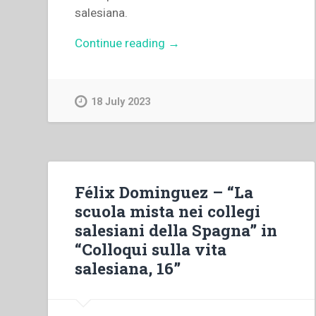
salesiana.
“Autori
Continue reading
→
Vari
–
“Lista
18 July 2023
dei
partecipanti
al
XVII
Colloquio
Félix Dominguez – “La
internazionale
scuola mista nei collegi
sulla
salesiani della Spagna” in
vita
“Colloqui sulla vita
salesiana.
salesiana, 16”
«Coeducazione
e
presenza