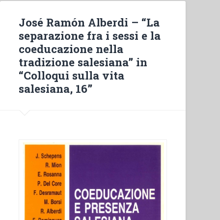
conclusivo”
in
José Ramón Alberdi – “La
“Colloqui
separazione fra i sessi e la
sulla
coeducazione nella
vita
tradizione salesiana” in
salesiana,
“Colloqui sulla vita
16””
salesiana, 16”