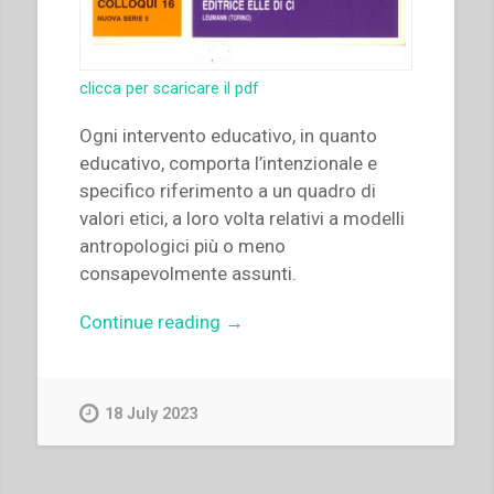
clicca per scaricare il pdf
Ogni intervento educativo, in quanto
educativo, comporta l’intenzionale e
specifico riferimento a un quadro di
valori etici, a loro volta relativi a modelli
antropologici più o meno
consapevolmente assunti.
“Carla
Continue reading
→
Barberi
–
“Natura,
18 July 2023
finalità
e
criteri