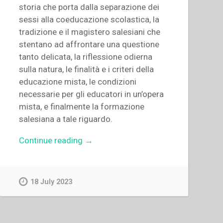
storia che porta dalla separazione dei
sessi alla coeducazione scolastica, la
tradizione e il magistero salesiani che
stentano ad affrontare una questione
tanto delicata, la riflessione odierna
sulla natura, le finalità e i criteri della
educazione mista, le condizioni
necessarie per gli educatori in un’opera
mista, e finalmente la formazione
salesiana a tale riguardo.
“Alois
Continue reading
→
M.
Kothgasser,Antonio
Jiménez
18 July 2023
Ortiz
–
“Bilancio