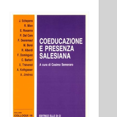
in
“Colloqui
sulla
vita
salesiana,
16””