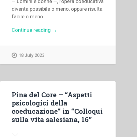
— uomini e donne —, l’opera coeducativa
diventa possibile o meno, oppure risulta
facile o meno.
“José
Continue reading
→
Ramón
Alberdi
–
18 July 2023
“La
separazione
fra
i
sessi
Pina del Core – “Aspetti
e
psicologici della
la
coeducazione” in “Colloqui
coeducazione
sulla vita salesiana, 16”
nella
tradizione
salesiana”