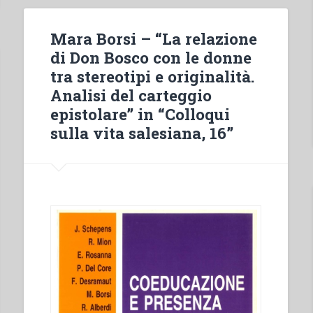
della
coeducazione,
Mara Borsi – “La relazione
oggi”
di Don Bosco con le donne
in
tra stereotipi e originalità.
“Colloqui
Analisi del carteggio
sulla
epistolare” in “Colloqui
vita
sulla vita salesiana, 16”
salesiana,
16””