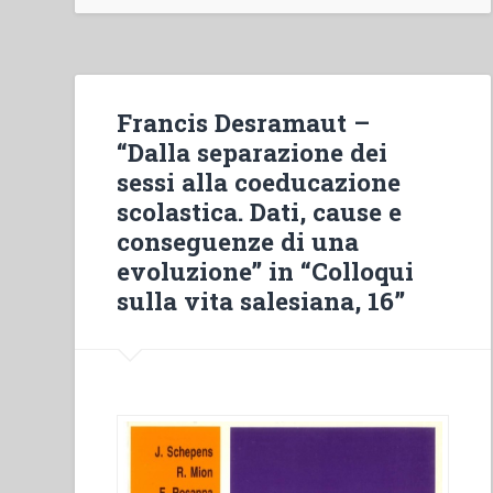
mista
nei
collegi
salesiani
Francis Desramaut –
della
“Dalla separazione dei
Spagna”
sessi alla coeducazione
in
scolastica. Dati, cause e
“Colloqui
conseguenze di una
sulla
evoluzione” in “Colloqui
vita
sulla vita salesiana, 16”
salesiana,
16””