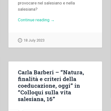
provocare nel salesiano e nella
salesiana?
“Xavier
Continue reading
→
Thévenot
–
“Vita
18 July 2023
religiosa
salesiana
e
coeducazione”
in
Carla Barberi – “Natura,
“Colloqui
finalità e criteri della
sulla
coeducazione, oggi” in
vita
“Colloqui sulla vita
salesiana,
salesiana, 16”
16””