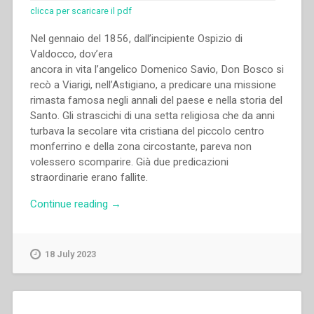
clicca per scaricare il pdf
Nel gennaio del 1856, dall’incipiente Ospizio di
Valdocco, dov’era
ancora in vita l’angelico Domenico Savio, Don Bosco si
recò a Viarigi, nell’Astigiano, a predicare una missione
rimasta famosa negli annali del paese e nella storia del
Santo. Gli strascichi di una setta religiosa che da anni
turbava la secolare vita cristiana del piccolo centro
monferrino e della zona circostante, pareva non
volessero scomparire. Già due predicazioni
straordinarie erano fallite.
“Luigi
Continue reading
→
Càstano
–
Un
18 July 2023
grande
cuore”