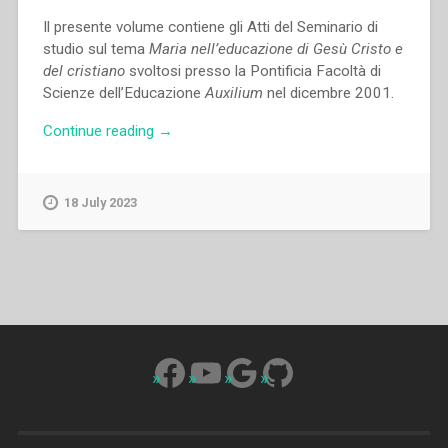
Il presente volume contiene gli Atti del Seminario di
studio sul tema
Maria nell’educazione di Gesù Cristo e
del cristiano
svoltosi presso la Pontificia Facoltà di
Scienze dell’Educazione
Auxilium
nel dicembre 2001.
“Marcella
Continue reading
→
Farina,Maria
Marchi
–
18 July 2023
Maria
nell’educazione
di
Gesù
Cristo
e
del
Facebook
YouTube
Google
GitHub
cristiano.
1.
La
pedagogia