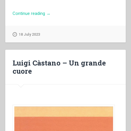
“Zaccaria
Continue reading
→
Mattam
–
La
18 July 2023
Comunità
fraterna
ed
apostolica
Luigi Càstano – Un grande
in
cuore
“Quaderni
di
spiritualità
salesiana
7””