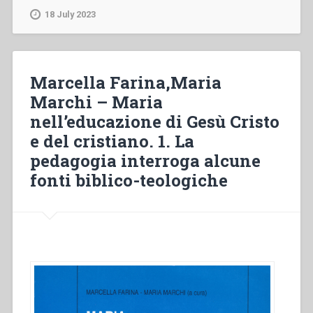
“Educando
18 July 2023
all’amore
nella
Bibbia”
in
Marcella Farina,Maria
“Atti
Marchi – Maria
della
nell’educazione di Gesù Cristo
XVI
settimana
e del cristiano. 1. La
di
pedagogia interroga alcune
spiritualità
fonti biblico-teologiche
per
la
Famiglia
Salesiana””