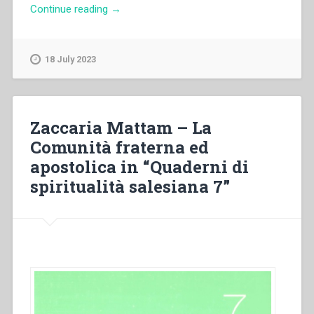
“Mons.
Continue reading
→
Fernando
Charrier
–
18 July 2023
“«Per
voi
tutti».
L’Eucaristia
Zaccaria Mattam – La
e
Comunità fraterna ed
l’edificazione
apostolica in “Quaderni di
della
città”
spiritualità salesiana 7”
in
“Quaderni
di
spiritualità
salesiana.
Nuova
serie-
4””