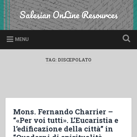
Skip
to
Salesian OnLine Resources
Search
content
MENU
TAG:
DISCEPOLATO
Mons. Fernando Charrier –
“«Per voi tutti». L’Eucaristia e
l’edificazione della città” in