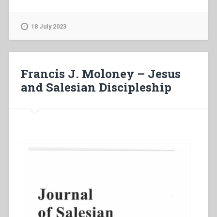
Tonelli
–
Per
18 July 2023
la
vita
e
la
Francis J. Moloney – Jesus
speranza.
and Salesian Discipleship
Un
progetto
di
pastorale
giovanile”