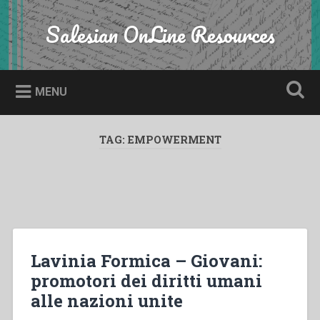
Skip
to
Salesian OnLine Resources
Search
content
MENU
TAG:
EMPOWERMENT
Lavinia Formica – Giovani:
promotori dei diritti umani
alle nazioni unite