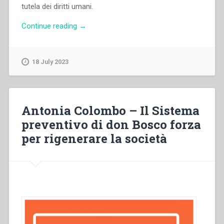
tutela dei diritti umani.
“Lavinia
Continue reading
→
Formica
–
Giovani:
18 July 2023
promotori
dei
diritti
umani
Antonia Colombo – Il Sistema
alle
preventivo di don Bosco forza
nazioni
per rigenerare la società
unite”