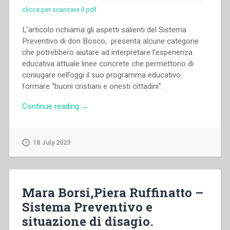
clicca per scaricare il pdf
L’articolo richiama gli aspetti salienti del Sistema
Preventivo di don Bosco, presenta alcune categorie
che potrebbero aiutare ad interpretare l’esperienza
educativa attuale linee concrete che permettono di
coniugare nell’oggi il suo programma educativo:
formare “buoni cristiani e onesti cittadini”.
“Antonia
Continue reading
→
Colombo
–
Il
18 July 2023
Sistema
preventivo
di
don
Mara Borsi,Piera Ruffinatto –
Bosco
Sistema Preventivo e
forza
situazione di disagio.
per
rigenerare