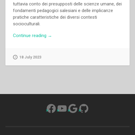
tuttavia conto dei presupposti delle scienze umane, dei
fondamenti pedagogici salesiani e delle implicanze
pratiche caratteristiche dei diversi contesti
socioculturali.
“Mara
Continue reading
→
Borsi,Piera
Ruffinatto
–
18 July 2023
Sistema
Preventivo
e
situazione
di
disagio.
L’animazione
Facebook
YouTube
Google
GitHub
di
un
processo
per
la