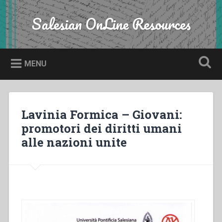
Skip
to
Salesian OnLine Resources
Search
content
MENU
Lavinia Formica – Giovani:
promotori dei diritti umani
alle nazioni unite