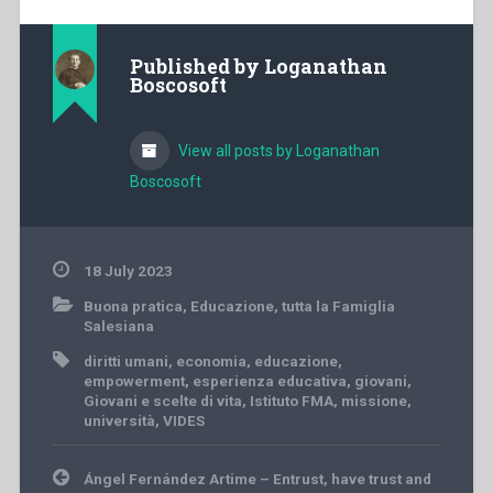
Published by
Loganathan
Boscosoft
View all posts by Loganathan
Boscosoft
18 July 2023
Buona pratica
,
Educazione
,
tutta la Famiglia
Salesiana
diritti umani
,
economia
,
educazione
,
empowerment
,
esperienza educativa
,
giovani
,
Giovani e scelte di vita
,
Istituto FMA
,
missione
,
università
,
VIDES
Post
Ángel Fernández Artime – Entrust, have trust and
navigation