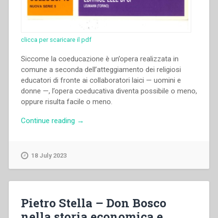
clicca per scaricare il pdf
Siccome la coeducazione è un’opera realizzata in
comune a seconda dell’atteggiamento dei religiosi
educatori di fronte ai collaboratori laici — uomini e
donne —, l’opera coeducativa diventa possibile o meno,
oppure risulta facile o meno.
“José
Continue reading
→
Ramón
Alberdi
–
18 July 2023
“La
separazione
fra
i
Pietro Stella – Don Bosco
sessi
nella storia economica e
e