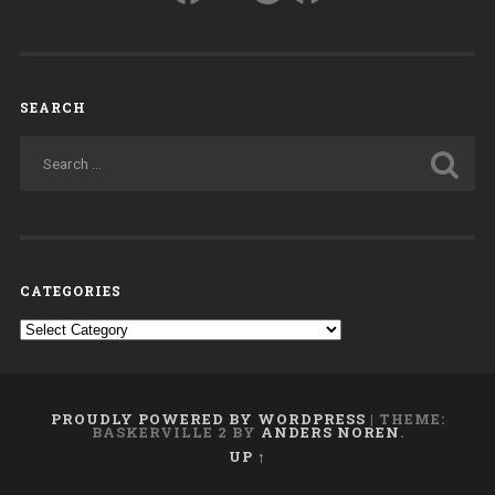
di
formazione.
Contesti
e
SEARCH
percorsi
formativi
per
una
responsabilità
condivisa”
CATEGORIES
Categories
PROUDLY POWERED BY WORDPRESS
|
THEME:
BASKERVILLE 2 BY
ANDERS NOREN
.
UP ↑