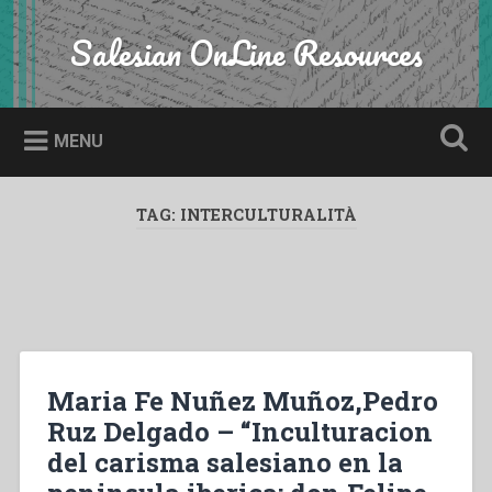
Skip
to
Salesian OnLine Resources
Search
content
MENU
TAG:
INTERCULTURALITÀ
Maria Fe Nuñez Muñoz,Pedro
Ruz Delgado – “Inculturacion
del carisma salesiano en la