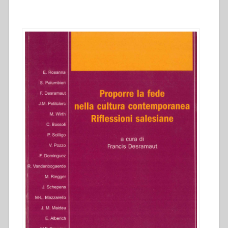
Don
Bosco
Hall,
Berkeley,
Symposium
July
20,
2007.”