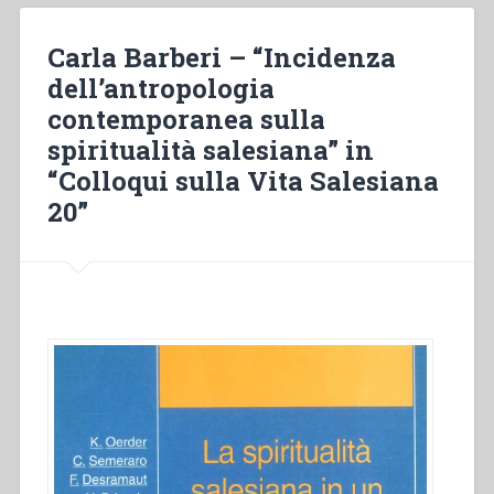
una
società
Carla Barberi – “Incidenza
multiculturale”
dell’antropologia
in
contemporanea sulla
“Colloqui
sulla
spiritualità salesiana” in
vita
“Colloqui sulla Vita Salesiana
salesiana,
20”
21””