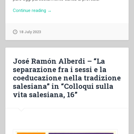
“Carla
Continue reading
→
Barberi
–
“Incidenza
18 July 2023
dell’antropologia
contemporanea
sulla
spiritualità
José Ramón Alberdi – “La
salesiana”
separazione fra i sessi e la
in
coeducazione nella tradizione
“Colloqui
sulla
salesiana” in “Colloqui sulla
Vita
vita salesiana, 16”
Salesiana
20””