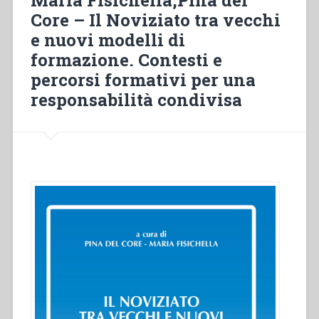
the
Core – Il Noviziato tra vecchi
dodo».
e nuovi modelli di
Système
préventif
formazione. Contesti e
et
percorsi formativi per una
écologie”
responsabilità condivisa