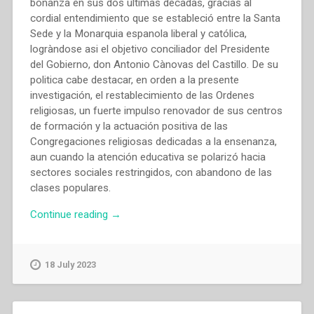
bonanza en sus dos ultimas décadas, gracias al
cordial entendimiento que se estableció entre la Santa
Sede y la Monarquia espanola liberal y católica,
logràndose asi el objetivo conciliador del Presidente
del Gobierno, don Antonio Cànovas del Castillo. De su
politica cabe destacar, en orden a la presente
investigación, el restablecimiento de las Ordenes
religiosas, un fuerte impulso renovador de sus centros
de formación y la actuación positiva de las
Congregaciones religiosas dedicadas a la ensenanza,
aun cuando la atención educativa se polarizó hacia
sectores sociales restringidos, con abandono de las
clases populares.
“Maria
Continue reading
→
Fe
Nuñez
Muñoz,Pedro
18 July 2023
Ruz
Delgado
–