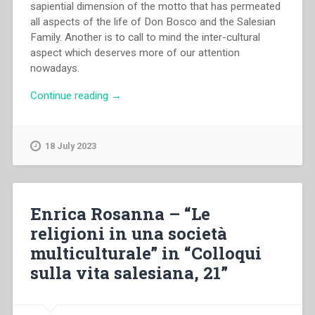
sapiential dimension of the motto that has permeated
all aspects of the life of Don Bosco and the Salesian
Family. Another is to call to mind the inter-cultural
aspect which deserves more of our attention
nowadays.
“Savio
Continue reading
→
Hon
–
Back
18 July 2023
to
Don
Bosco:
Da
Enrica Rosanna – “Le
mihi
religioni in una società
Animas
multiculturale” in “Colloqui
Response
of
sulla vita salesiana, 21”
Fr.
Savio
Hon