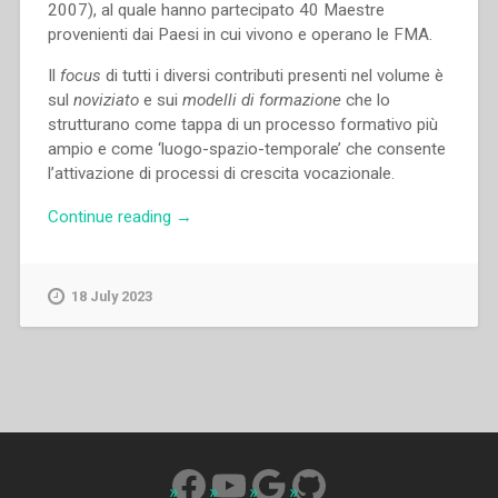
2007), al quale hanno partecipato 40 Maestre
provenienti dai Paesi in cui vivono e operano le FMA.
Il
focus
di tutti i diversi contributi presenti nel volume è
sul
noviziato
e sui
modelli di formazione
che lo
strutturano come tappa di un processo formativo più
ampio e come ‘luogo-spazio-temporale’ che consente
l’attivazione di processi di crescita vocazionale.
“Maria
Continue reading
→
Fisichella,Pina
del
Core
18 July 2023
–
Il
Noviziato
tra
vecchi
e
nuovi
Facebook
YouTube
Google
GitHub
modelli