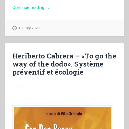
“Emad
Continue reading
→
Samir
Anis
Matta
18 July 2023
–
L’attualità
pedagogica
di
Heriberto Cabrera – «To go the
don
way of the dodo». Système
Bosco
préventif et écologie
nei
paesi
islamici”