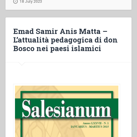
18 July 2023
Bosco
nella
storia
economica
Emad Samir Anis Matta –
e
L’attualità pedagogica di don
sociale
Bosco nei paesi islamici
(1815-
1870)”