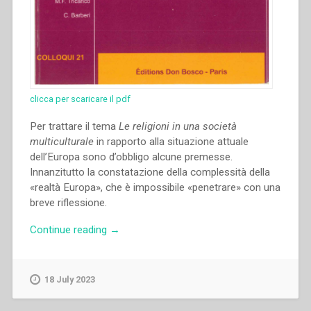
clicca per scaricare il pdf
Per trattare il tema
Le religioni in una società
multiculturale
in rapporto alla situazione attuale
dell’Europa sono d’obbligo alcune premesse.
Innanzitutto la constatazione della complessità della
«realtà Europa», che è impossibile «penetrare» con una
breve riflessione.
“Enrica
Continue reading
→
Rosanna
–
“Le
18 July 2023
religioni
in