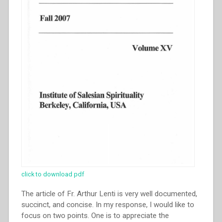
fino
alla
metà
del
secolo
XX.
Atti
del
Congresso
internazionale
di
Storia
Salesiana
Roma,
19-
23
click to download pdf
novembre
2014””
The article of Fr. Arthur Lenti is very well documented,
succinct, and concise. In my response, I would like to
focus on two points. One is to appreciate the