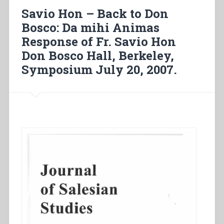
“Inculturacion
Savio Hon – Back to Don
del
Bosco: Da mihi Animas
carisma
Response of Fr. Savio Hon
salesiano
en
Don Bosco Hall, Berkeley,
la
Symposium July 20, 2007.
peninsula
iberica:
don
Felipe
Rinaldi
(1889-
1901)”
in
“Sviluppo
del
carisma
di
Don
Bosco