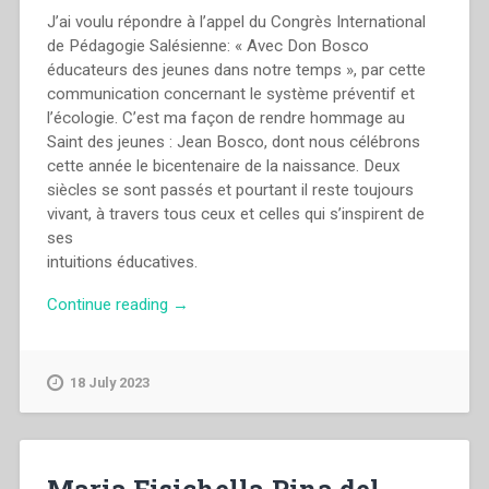
J’ai voulu répondre à l’appel du Congrès International
de Pédagogie Salésienne: « Avec Don Bosco
éducateurs des jeunes dans notre temps », par cette
communication concernant le système préventif et
l’écologie. C’est ma façon de rendre hommage au
Saint des jeunes : Jean Bosco, dont nous célébrons
cette année le bicentenaire de la naissance. Deux
siècles se sont passés et pourtant il reste toujours
vivant, à travers tous ceux et celles qui s’inspirent de
ses
intuitions éducatives.
“Heriberto
Continue reading
→
Cabrera
–
«To
18 July 2023
go
the
way
of
Maria Fisichella,Pina del