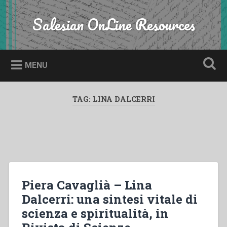
Skip
to
Salesian OnLine Resources
Search
content
MENU
TAG:
LINA DALCERRI
Piera Cavaglià – Lina
Dalcerri: una sintesi vitale di
scienza e spiritualità, in