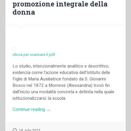
seconda
promozione integrale della
metà
donna
dell’Ottocento”
clicca per scaricare il pdf
Lo studio, intenzionalmente analitico e descrittivo,
evidenzia come l’azione educativa dell’Istituto delle
Figlie di Maria Ausiliatrice fondato da S. Giovanni
Bosco nel 1872 a Mornese (Alessandria) trovò fin
dall’inizio una modalità concreta e definita nella quale
istituzionalizzarsi: la scuola.
“Piera
Continue reading
→
Cavaglià
–
La
18 July 2023