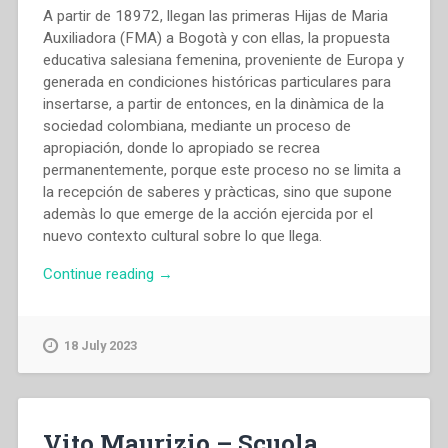
A partir de 18972, llegan las primeras Hijas de Maria
Auxiliadora (FMA) a Bogotà y con ellas, la propuesta
educativa salesiana femenina, proveniente de Europa y
generada en condiciones históricas particulares para
insertarse, a partir de entonces, en la dinàmica de la
sociedad colombiana, mediante un proceso de
apropiación, donde lo apropiado se recrea
permanentemente, porque este proceso no se limita a
la recepción de saberes y pràcticas, sino que supone
ademàs lo que emerge de la acción ejercida por el
nuevo contexto cultural sobre lo que llega.
“Sara
Continue reading
→
Cecilia
Sierra
Jaramillo
18 July 2023
–
“Desarrollo
del
carisma
Vito Maurizio – Scuola