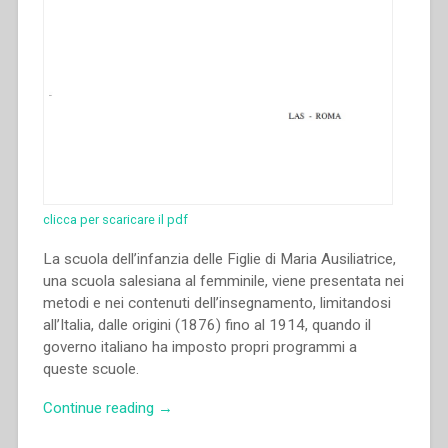
primera
mitad
del
siglo
XX”
in
“Sviluppo
del
carisma
di
clicca per scaricare il pdf
Don
Bosco
La scuola dell’infanzia delle Figlie di Maria Ausiliatrice,
fino
una scuola salesiana al femminile, viene presentata nei
alla
metodi e nei contenuti dell’insegnamento, limitandosi
metà
all’Italia, dalle origini (1876) fino al 1914, quando il
del
governo italiano ha imposto propri programmi a
secolo
queste scuole.
XX.
“Vito
Continue reading
→
Atti
Maurizio
del