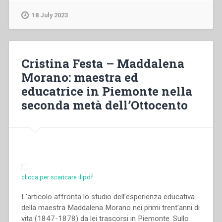
–
Congresso
Scuola
internazionale
18 July 2023
dell’infanzia,
di
Scuola
Storia
salesiana”
Salesiana
Roma,
Cristina Festa – Maddalena
19-
Morano: maestra ed
23
educatrice in Piemonte nella
novembre
seconda metà dell’Ottocento
2014””
clicca per scaricare il pdf
L’articolo affronta lo studio dell’esperienza educativa
della maestra Maddalena Morano nei primi trent’anni di
vita (1847-1878) da lei trascorsi in Piemonte. Sullo