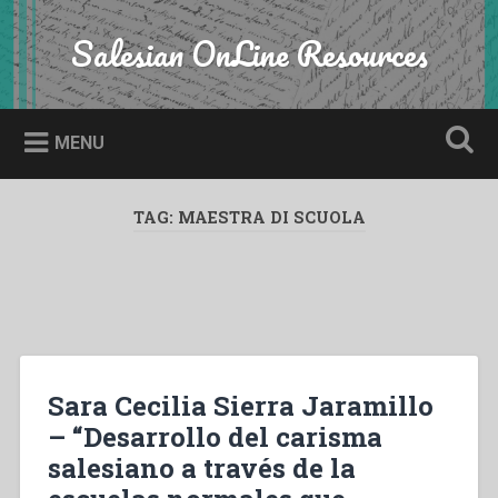
Skip
to
Salesian OnLine Resources
Search
content
MENU
TAG:
MAESTRA DI SCUOLA
Sara Cecilia Sierra Jaramillo
– “Desarrollo del carisma
salesiano a través de la