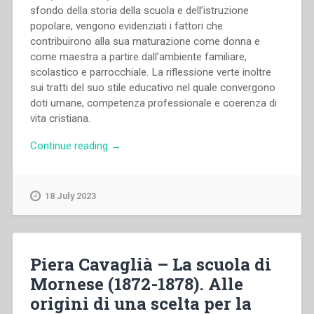
sfondo della storia della scuola e dell’istruzione
popolare, vengono evidenziati i fattori che
contribuirono alla sua maturazione come donna e
come maestra a partire dall’ambiente familiare,
scolastico e parrocchiale. La riflessione verte inoltre
sui tratti del suo stile educativo nel quale convergono
doti umane, competenza professionale e coerenza di
vita cristiana.
“Cristina
Continue reading
→
Festa
–
Maddalena
18 July 2023
Morano:
maestra
ed
educatrice
Piera Cavaglià – La scuola di
in
Mornese (1872-1878). Alle
Piemonte
origini di una scelta per la
nella