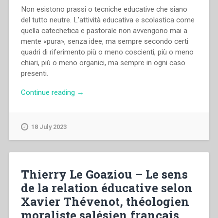
Non esistono prassi o tecniche educative che siano
del tutto neutre. L’attività educativa e scolastica come
quella catechetica e pastorale non avvengono mai a
mente «pura», senza idee, ma sempre secondo certi
quadri di riferimento più o meno coscienti, più o meno
chiari, più o meno organici, ma sempre in ogni caso
presenti.
“Carlo
Continue reading
→
Nanni
–
“Uomo”,
18 July 2023
in
“Progetto
Educativo
Pastorale””
Thierry Le Goaziou – Le sens
de la relation éducative selon
Xavier Thévenot, théologien
moraliste salésien français