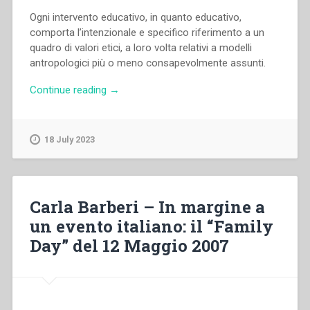
Ogni intervento educativo, in quanto educativo,
comporta l’intenzionale e specifico riferimento a un
quadro di valori etici, a loro volta relativi a modelli
antropologici più o meno consapevolmente assunti.
“Carla
Continue reading
→
Barberi
–
“Natura,
18 July 2023
finalità
e
criteri
della
Carla Barberi – In margine a
coeducazione,
un evento italiano: il “Family
oggi”
Day” del 12 Maggio 2007
in
“Colloqui
sulla
vita
salesiana,