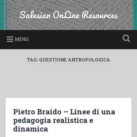
Skip
to
Salesian OnLine Resources
Search
content
MENU
TAG:
QUESTIONE ANTROPOLOGICA
Pietro Braido – Linee di una
pedagogia realistica e
dinamica