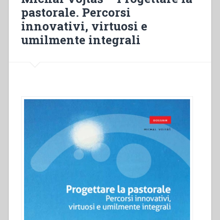
italiano:
pastorale. Percorsi
il
innovativi, virtuosi e
“Family
Day”
umilmente integrali
del
12
Maggio
2007”