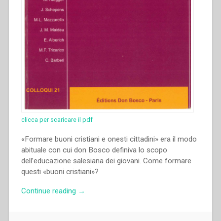
clicca per scaricare il pdf
«Formare buoni cristiani e onesti cittadini» era il modo
abituale con cui don Bosco definiva lo scopo
dell’educazione salesiana dei giovani. Come formare
questi «buoni cristiani»?
“Morand
Continue reading
→
Wirth
–