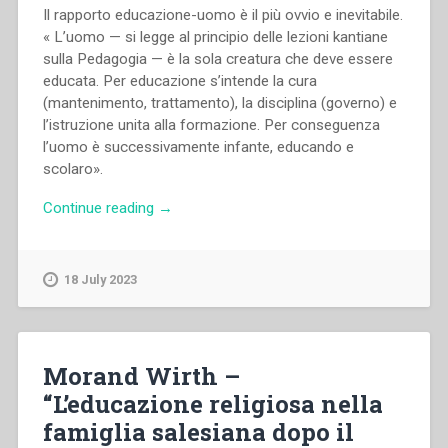
Il rapporto educazione-uomo è il più ovvio e inevitabile.
« L’uomo — si legge al principio delle lezioni kantiane
sulla Pedagogia — è la sola creatura che deve essere
educata. Per educazione s’intende la cura
(mantenimento, trattamento), la disciplina (governo) e
l’istruzione unita alla formazione. Per conseguenza
l’uomo è successivamente infante, educando e
scolaro».
“Pietro
Continue reading
→
Braido
–
Linee
18 July 2023
di
una
pedagogia
realistica
Morand Wirth –
e
“L’educazione religiosa nella
dinamica”
famiglia salesiana dopo il