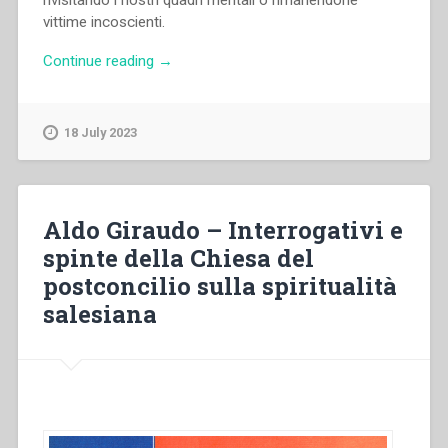
rivisitando i nostri quadri mentali o rimanendone
vittime incoscienti.
“Michal
Continue reading
→
Vojtáš
–
Progettare
18 July 2023
la
pastorale.
Percorsi
innovativi,
Aldo Giraudo – Interrogativi e
virtuosi
spinte della Chiesa del
e
postconcilio sulla spiritualità
umilmente
integrali”
salesiana