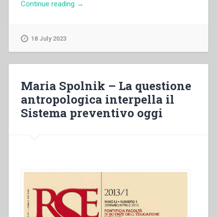
“Thierry
Continue reading
→
Le
Goaziou
–
18 July 2023
Le
sens
de
la
Maria Spolnik – La questione
relation
antropologica interpella il
éducative
Sistema preventivo oggi
selon
Xavier
Thévenot,
théologien
moraliste
salésien
français
(1938-
2004)”