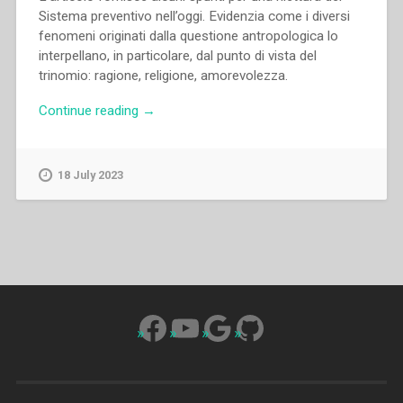
Sistema pre­ventivo nell’oggi. Evidenzia come i diversi
fenomeni originati dalla questione antropologica lo
inter­pellano, in particolare, dal punto di vista del
trinomio: ragione, re­ligione, amorevolezza.
“Maria
Continue reading
→
Spolnik
–
La
18 July 2023
questione
antropologica
interpella
il
Sistema
preventivo
oggi”
Facebook
YouTube
Google
GitHub