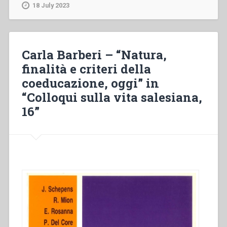
“L’educazione
18 July 2023
religiosa
nella
famiglia
salesiana
Carla Barberi – “Natura,
dopo
finalità e criteri della
il
coeducazione, oggi” in
Vaticano
II”
“Colloqui sulla vita salesiana,
in
16”
“Colloqui
sulla
vita
salesiana,
21””