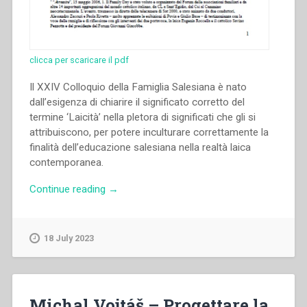
clicca per scaricare il pdf
Il XXIV Colloquio della Famiglia Salesiana è nato
dall’esigenza di chiarire il significato corretto del
termine ‘Laicità’ nella pletora di significati che gli si
attribuiscono, per potere inculturare correttamente la
finalità dell’educazione salesiana nella realtà laica
contemporanea.
“Carla
Continue reading
→
Barberi
–
In
18 July 2023
margine
a
un
evento
Michal Vojtáš – Progettare la