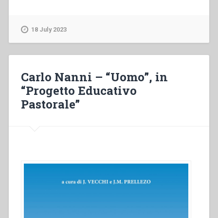
Giraudo
–
Interrogativi
18 July 2023
e
spinte
della
Chiesa
Carlo Nanni – “Uomo”, in
del
“Progetto Educativo
postconcilio
Pastorale”
sulla
spiritualità
salesiana”