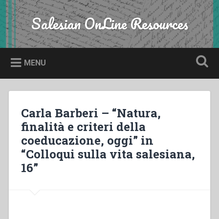
Skip
to
Salesian OnLine Resources
Search
content
MENU
Carla Barberi – “Natura,
finalità e criteri della
coeducazione, oggi” in
“Colloqui sulla vita salesiana,
16”