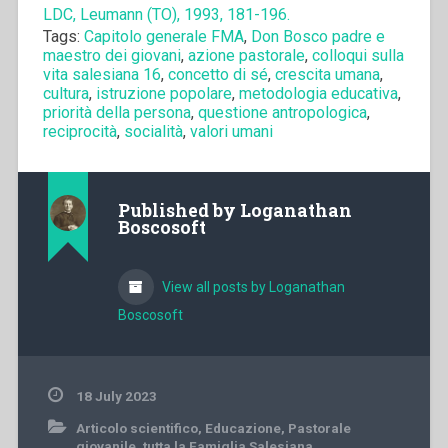
LDC, Leumann (TO), 1993, 181-196.
Tags:
Capitolo generale FMA
,
Don Bosco padre e
maestro dei giovani
,
azione pastorale
,
colloqui sulla
vita salesiana 16
,
concetto di sé
,
crescita umana
,
cultura
,
istruzione popolare
,
metodologia educativa
,
priorità della persona
,
questione antropologica
,
reciprocità
,
socialità
,
valori umani
Published by
Loganathan
Boscosoft
View all posts by Loganathan
Boscosoft
18 July 2023
Articolo scientifico
,
Educazione
,
Pastorale
giovanile
,
tutta la Famiglia Salesiana