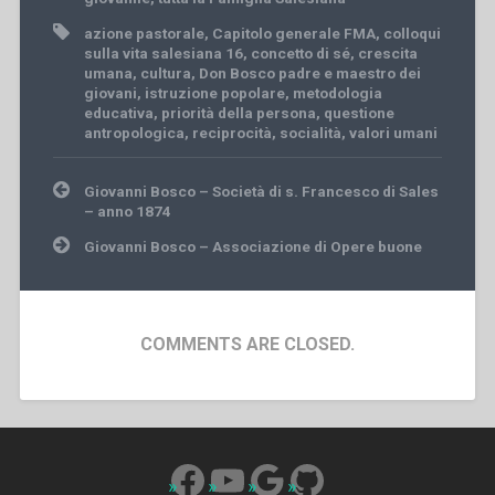
azione pastorale
,
Capitolo generale FMA
,
colloqui
sulla vita salesiana 16
,
concetto di sé
,
crescita
umana
,
cultura
,
Don Bosco padre e maestro dei
giovani
,
istruzione popolare
,
metodologia
educativa
,
priorità della persona
,
questione
antropologica
,
reciprocità
,
socialità
,
valori umani
Post
Giovanni Bosco – Società di s. Francesco di Sales
navigation
– anno 1874
Giovanni Bosco – Associazione di Opere buone
COMMENTS ARE CLOSED.
Facebook
YouTube
Google
GitHub