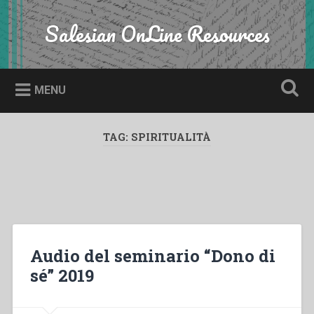
Skip
to
Salesian OnLine Resources
Search
content
MENU
TAG:
SPIRITUALITÀ
Audio del seminario “Dono di
sé” 2019