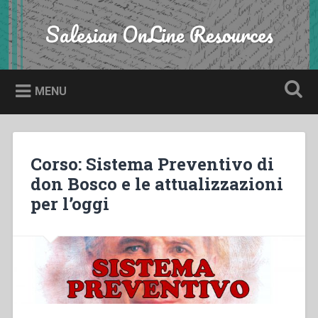
Skip
to
Salesian OnLine Resources
Search
content
MENU
Corso: Sistema Preventivo di
don Bosco e le attualizzazioni
per l’oggi